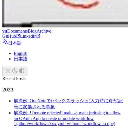
yu
Documents
Blog
Archive
GitHub
LinkedIn
日本語
English
日本語
Recent Posts
2023
解決例: OneNoteで(バックスラッシュ)入力時に¥(円)記
号に変換される事象
解決例: ! [remote rejected] main -> main (refusing to allow
an OAuth App to create or update workflow
`.github/workflows/xxx.yml` without `workflow` scope)