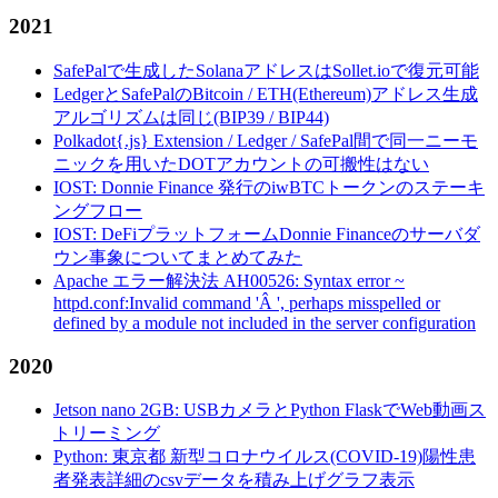
2021
SafePalで生成したSolanaアドレスはSollet.ioで復元可能
LedgerとSafePalのBitcoin / ETH(Ethereum)アドレス生成
アルゴリズムは同じ(BIP39 / BIP44)
Polkadot{.js} Extension / Ledger / SafePal間で同一ニーモ
ニックを用いたDOTアカウントの可搬性はない
IOST: Donnie Finance 発行のiwBTCトークンのステーキ
ングフロー
IOST: DeFiプラットフォームDonnie Financeのサーバダ
ウン事象についてまとめてみた
Apache エラー解決法 AH00526: Syntax error ~
httpd.conf:Invalid command 'Â ', perhaps misspelled or
defined by a module not included in the server configuration
2020
Jetson nano 2GB: USBカメラとPython FlaskでWeb動画ス
トリーミング
Python: 東京都 新型コロナウイルス(COVID-19)陽性患
者発表詳細のcsvデータを積み上げグラフ表示