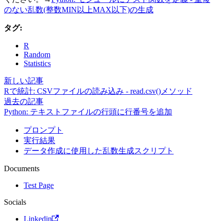
のない乱数(整数MIN以上MAX以下)の生成
タグ:
R
Random
Statistics
新しい記事
Rで統計: CSVファイルの読み込み - read.csv()メソッド
過去の記事
Python: テキストファイルの行頭に行番号を追加
プロンプト
実行結果
データ作成に使用した乱数生成スクリプト
Documents
Test Page
Socials
Linkedin