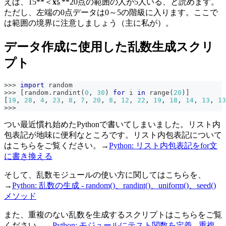
えば、15**＜
x
≦**20点の範囲の人が5人いる、と読めます。
ただし、左端の0点データは0～5の階級に入ります。ここで
は範囲の境界に注意しましょう（主に私が）。
データ作成に使用した乱数生成スクリ
プト
>>
>
import
 random
>>
>
[
random
.
randint
(
0
,
30
)
for
 i 
in
range
(
20
)
]
[
19
,
28
,
4
,
23
,
8
,
7
,
20
,
8
,
12
,
22
,
19
,
18
,
14
,
13
,
13
>>
>
つい最近慣れ始めたPythonで書いてしまいました。リスト内
包表記が地味に便利なところです。リスト内包表記について
はこちらをご覧ください。→
Python: リスト内包表記をfor文
に書き換える
そして、乱数モジュールの使い方に関してはこちらを、
→
Python: 乱数の生成 - random()、randint()、uniform()、seed()
メソッド
また、重複のない乱数を生成するスクリプトはこちらをご覧
ください。→
Python: モジュールにテスト関数を定義 - 重複