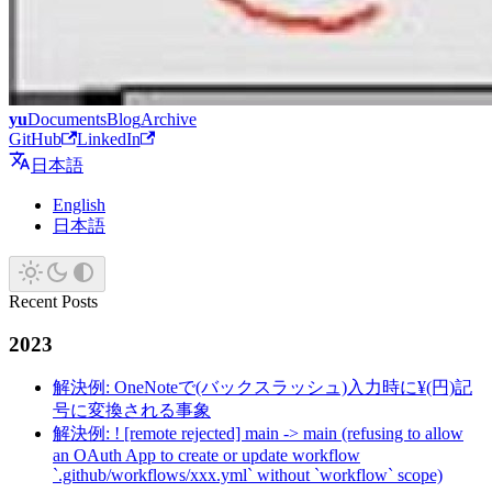
yu
Documents
Blog
Archive
GitHub
LinkedIn
日本語
English
日本語
Recent Posts
2023
解決例: OneNoteで(バックスラッシュ)入力時に¥(円)記
号に変換される事象
解決例: ! [remote rejected] main -> main (refusing to allow
an OAuth App to create or update workflow
`.github/workflows/xxx.yml` without `workflow` scope)