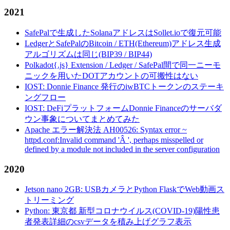
2021
SafePalで生成したSolanaアドレスはSollet.ioで復元可能
LedgerとSafePalのBitcoin / ETH(Ethereum)アドレス生成
アルゴリズムは同じ(BIP39 / BIP44)
Polkadot{.js} Extension / Ledger / SafePal間で同一ニーモ
ニックを用いたDOTアカウントの可搬性はない
IOST: Donnie Finance 発行のiwBTCトークンのステーキ
ングフロー
IOST: DeFiプラットフォームDonnie Financeのサーバダ
ウン事象についてまとめてみた
Apache エラー解決法 AH00526: Syntax error ~
httpd.conf:Invalid command 'Â ', perhaps misspelled or
defined by a module not included in the server configuration
2020
Jetson nano 2GB: USBカメラとPython FlaskでWeb動画ス
トリーミング
Python: 東京都 新型コロナウイルス(COVID-19)陽性患
者発表詳細のcsvデータを積み上げグラフ表示