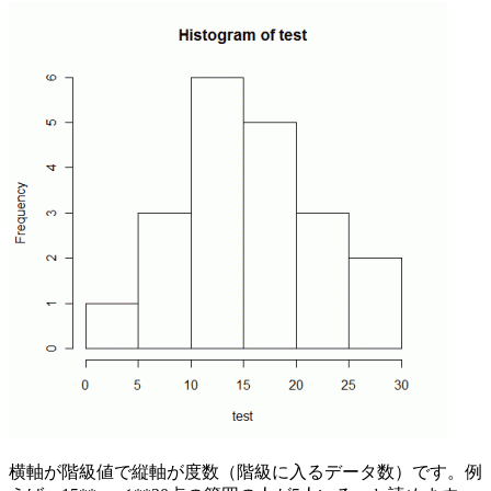
横軸が階級値で縦軸が度数（階級に入るデータ数）です。例