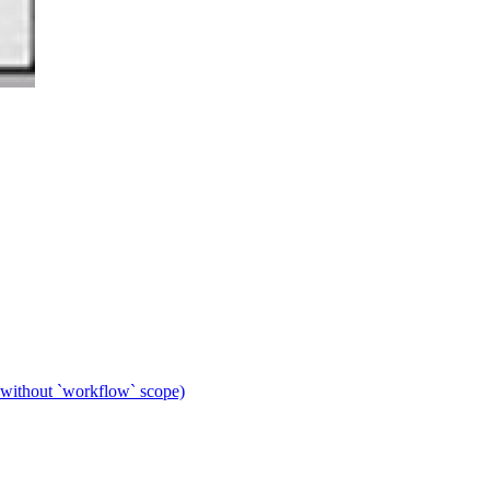
 without `workflow` scope)