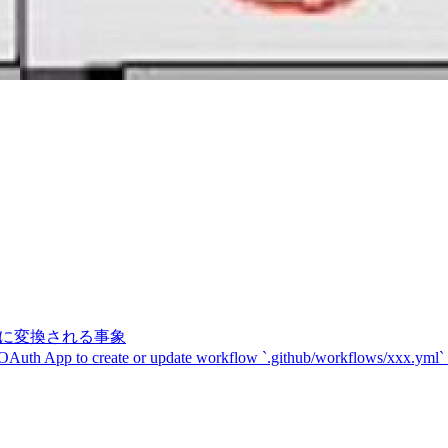
記号に変換される事象
 OAuth App to create or update workflow `.github/workflows/xxx.yml`