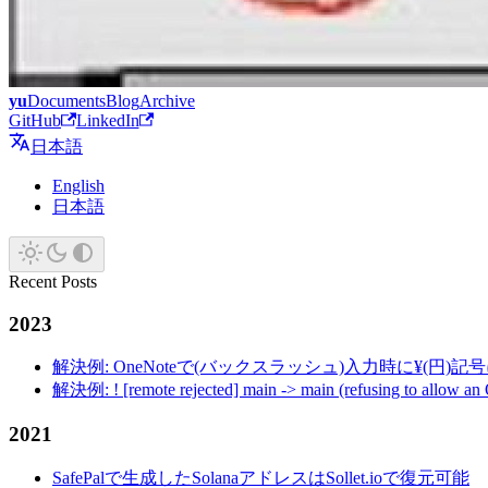
yu
Documents
Blog
Archive
GitHub
LinkedIn
日本語
English
日本語
Recent Posts
2023
解決例: OneNoteで(バックスラッシュ)入力時に¥(円)
解決例: ! [remote rejected] main -> main (refusing to allow an
2021
SafePalで生成したSolanaアドレスはSollet.ioで復元可能