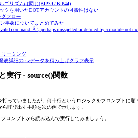
成アルゴリズムは同じ(BIP39 / BIP44)
Pal間で同一ニーモニックを用いたDOTアカウントの可搬性はない
ーキングフロー
サーバダウン事象についてまとめてみた
ommand 'Â ', perhaps misspelled or defined by a module not includ
動画ストリーミング
陽性患者発表詳細のcsvデータを積み上げグラフ表示
 - source()関数
を打っていましたが、何十行というロジックをプロンプトに順
から呼び出す手順を次の例で示します。
、プロンプトから読み込んで実行してみましょう。