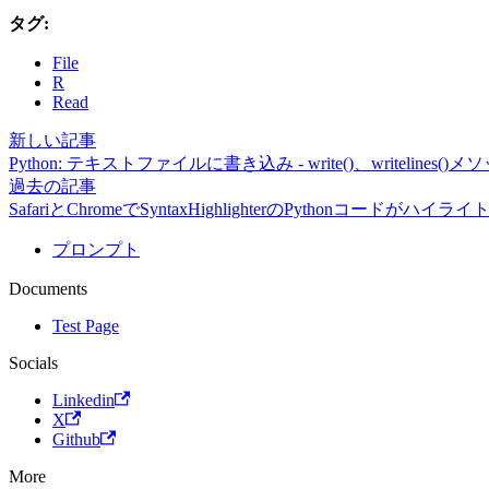
タグ:
File
R
Read
新しい記事
Python: テキストファイルに書き込み - write()、writelines()メ
過去の記事
SafariとChromeでSyntaxHighlighterのPythonコード
プロンプト
Documents
Test Page
Socials
Linkedin
X
Github
More