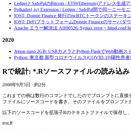
LedgerとSafePalのBitcoin / ETH(Ethereum)アドレス生
Polkadot{.js} Extension / Ledger / Safe
IOST: Donnie Finance 発行のiwBTCトークンのステ
IOST: DeFiプラットフォームDonnie Financeの
Apache エラー解決法 AH00526: Syntax error ~ httpd.conf:Invalid c
2020
Jetson nano 2GB: USBカメラとPython FlaskでWeb
Python: 東京都 新型コロナウイルス(COVID-19)
Rで統計: *.Rソースファイルの読み込みと実行
2008年9月5日
·
約2分
これまでの例は数行のコマンドでしたのでプロンプトに直接
ファイルにソースコードを書き、そのファイルをプロンプト
以下のソースコードを拡張子Rのテキストファイルで保存し
test.R