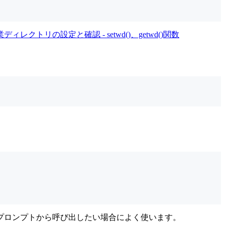
ディレクトリの設定と確認 - setwd()、getwd()関数
プロンプトから呼び出したい場合によく使います。