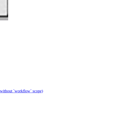
 without `workflow` scope)