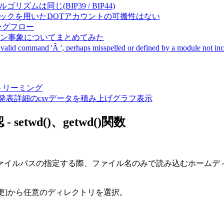
成アルゴリズムは同じ(BIP39 / BIP44)
Pal間で同一ニーモニックを用いたDOTアカウントの可搬性はない
ーキングフロー
サーバダウン事象についてまとめてみた
ommand 'Â ', perhaps misspelled or defined by a module not includ
動画ストリーミング
陽性患者発表詳細のcsvデータを積み上げグラフ表示
twd()、getwd()関数
ファイルパスの指定する際、ファイル名のみで読み込むホームデ
変更]から任意のディレクトリを選択。