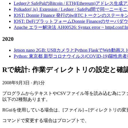
LedgerとSafePalのBitcoin / ETH(Ethereum)アドレス生
Polkadot{.js} Extension / Ledger / Safe
IOST: Donnie Finance 発行のiwBTCトークンのステ
IOST: DeFiプラットフォームDonnie Financeの
Apache エラー解決法 AH00526: Syntax error ~ httpd.conf:Invalid c
2020
Jetson nano 2GB: USBカメラとPython FlaskでWeb
Python: 東京都 新型コロナウイルス(COVID-19)
Rで統計: 作業ディレクトリの設定と確認 - se
2008年9月3日
·
約1分
プログラムからテキストやCSVファイル等を読み込む為に
以下の2種類あります。
RGuiを使用している場合は、[ファイル]→[ディレクトリの
コマンドで変更する場合はプロンプトで、