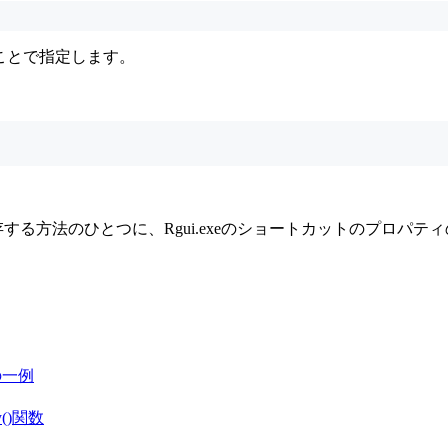
ることで指定します。
存する方法のひとつに、Rgui.exeのショートカットのプロ
策の一例
()関数