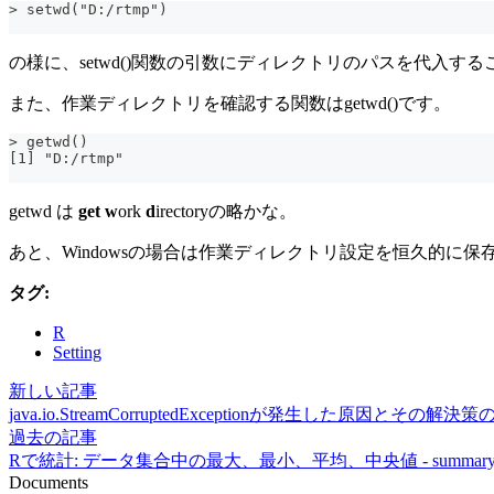
> setwd("D:/rtmp")
の様に、setwd()関数の引数にディレクトリのパスを代入す
また、作業ディレクトリを確認する関数はgetwd()です。
> getwd()
[1] "D:/rtmp"
getwd は
get
w
ork
d
irectoryの略かな。
あと、Windowsの場合は作業ディレクトリ設定を恒久的に保
タグ:
R
Setting
新しい記事
java.io.StreamCorruptedExceptionが発生した原因とその解決
過去の記事
Rで統計: データ集合中の最大、最小、平均、中央値 - summary
Documents