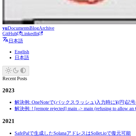
yu
Documents
Blog
Archive
GitHub
LinkedIn
日本語
English
日本語
Recent Posts
2023
解決例: OneNoteで(バックスラッシュ)入力時に¥(円)
解決例: ! [remote rejected] main -> main (refusing to allow an
2021
SafePalで生成したSolanaアドレスはSollet.ioで復元可能