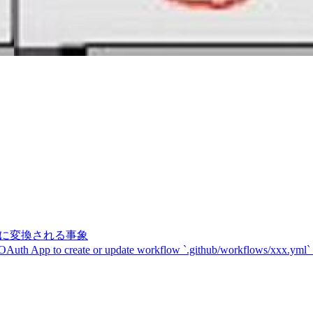
記号に変換される事象
 OAuth App to create or update workflow `.github/workflows/xxx.yml`