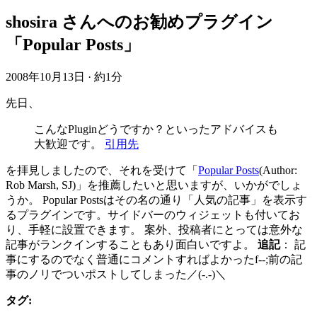
shosira さんへのお勧めプラグイン
「Popular Posts」
2008年10月13日
·
約1分
先日、
こんなPluginどうですか？といったアドバイスも
大歓迎です。
引用先
を拝見しましたので、それを受けて「
Popular Posts
(Author:
Rob Marsh, SJ)」を推薦したいと思いますが、いかがでしょ
うか。 Popular Postsはその名の通り「人気の記事」を表示す
るプラグインです。サイドバーのウィジェットも付いてお
り、手軽に設置できます。 案外、投稿者にとっては意外な
記事がランクインすることもあり面白いですよ。
追記
： 記
事にするのでなく普通にコメントすればよかったf--;前の記
事のノリでついポストしてしまった／(-.-)＼
タグ: