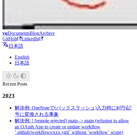
yu
Documents
Blog
Archive
GitHub
LinkedIn
日本語
English
日本語
Recent Posts
2023
解決例: OneNoteで(バックスラッシュ)入力時に¥(円)記
号に変換される事象
解決例: ! [remote rejected] main -> main (refusing to allow
an OAuth App to create or update workflow
`.github/workflows/xxx.yml` without `workflow` scope)