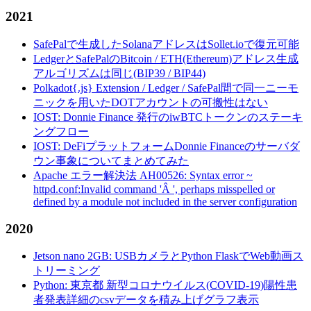
2021
SafePalで生成したSolanaアドレスはSollet.ioで復元可能
LedgerとSafePalのBitcoin / ETH(Ethereum)アドレス生成
アルゴリズムは同じ(BIP39 / BIP44)
Polkadot{.js} Extension / Ledger / SafePal間で同一ニーモ
ニックを用いたDOTアカウントの可搬性はない
IOST: Donnie Finance 発行のiwBTCトークンのステーキ
ングフロー
IOST: DeFiプラットフォームDonnie Financeのサーバダ
ウン事象についてまとめてみた
Apache エラー解決法 AH00526: Syntax error ~
httpd.conf:Invalid command 'Â ', perhaps misspelled or
defined by a module not included in the server configuration
2020
Jetson nano 2GB: USBカメラとPython FlaskでWeb動画ス
トリーミング
Python: 東京都 新型コロナウイルス(COVID-19)陽性患
者発表詳細のcsvデータを積み上げグラフ表示