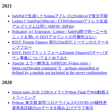
2021
SafePalで生成したSolanaアドレスはSollet.ioで復元可能
LedgerとSafePalのBitcoin / ETH(Ethereum)アドレス生成
アルゴリズムは同じ(BIP39 / BIP44)
Polkadot{.js} Extension / Ledger / SafePal間で同一ニーモ
ニックを用いたDOTアカウントの可搬性はない
IOST: Donnie Finance 発行のiwBTCトークンのステーキ
ングフロー
IOST: DeFiプラットフォームDonnie Financeのサーバダ
ウン事象についてまとめてみた
Apache エラー解決法 AH00526: Syntax error ~
httpd.conf:Invalid command 'Â ', perhaps misspelled or
defined by a module not included in the server configuration
2020
Jetson nano 2GB: USBカメラとPython FlaskでWeb動画ス
トリーミング
Python: 東京都 新型コロナウイルス(COVID-19)陽性患
者発表詳細のcsvデータを積み上げグラフ表示