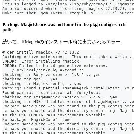
Results logged to /usr/local/lib/ruby/gems/1.9.1/gems/r
An error occurred while installing rmagick (2.13.2), an
Make sure that `gem install rmagick -v '2.13.2'` succee
Package MagickCore was not found in the pkg-config search
path.
続いて、RMagickのインストール時に出力されるエラー。
# gem install rmagick -v '2.13.2'
Building native extensions.  This could take a while...
ERROR:  Error installing rmagick:
ERROR: Failed to build gem native extension.
    /usr/local/bin/ruby extconf.rb
checking for Ruby version >= 1.8.5... yes
checking for gcc... yes
checking for Magick-config... yes
Warning: Found a partial ImageMagick installation. Your
Found partial installation at: /usr/local
checking for ImageMagick version >= 6.4.9... yes
checking for HDRI disabled version of ImageMagick... ye
Package MagickCore was not found in the pkg-config sear
Perhaps you should add the directory containing `Magick
to the PKG_CONFIG_PATH environment variable
No package 'MagickCore' found
Package MagickCore was not found in the pkg-config sear
Perhaps you should add the directory containing `Magick
to the PKG_CONFIG_PATH environment variable