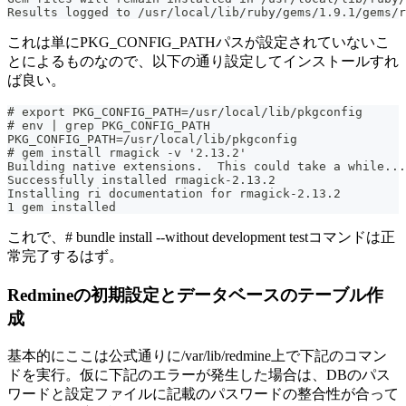
Results logged to /usr/local/lib/ruby/gems/1.9.1/gems/r
これは単にPKG_CONFIG_PATHパスが設定されていないこ
とによるものなので、以下の通り設定してインストールすれ
ば良い。
# export PKG_CONFIG_PATH=/usr/local/lib/pkgconfig
# env | grep PKG_CONFIG_PATH
PKG_CONFIG_PATH=/usr/local/lib/pkgconfig
# gem install rmagick -v '2.13.2'
Building native extensions.  This could take a while...
Successfully installed rmagick-2.13.2
Installing ri documentation for rmagick-2.13.2
1 gem installed
これで、# bundle install --without development testコマンドは正
常完了するはず。
Redmineの初期設定とデータベースのテーブル作
成
基本的にここは公式通りに/var/lib/redmine上で下記のコマン
ドを実行。仮に下記のエラーが発生した場合は、DBのパス
ワードと設定ファイルに記載のパスワードの整合性が合って