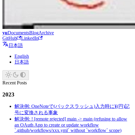
yu
Documents
Blog
Archive
GitHub
LinkedIn
日本語
English
日本語
Recent Posts
2023
解決例: OneNoteで(バックスラッシュ)入力時に¥(円)記
号に変換される事象
解決例: ! [remote rejected] main -> main (refusing to allow
an OAuth App to create or update workflow
`.github/workflows/xxx.yml` without `workflow` scope)