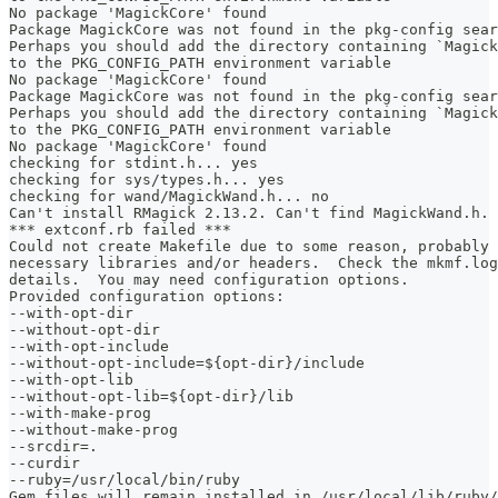
No package 'MagickCore' found
Package MagickCore was not found in the pkg-config sear
Perhaps you should add the directory containing `Magick
to the PKG_CONFIG_PATH environment variable
No package 'MagickCore' found
Package MagickCore was not found in the pkg-config sear
Perhaps you should add the directory containing `Magick
to the PKG_CONFIG_PATH environment variable
No package 'MagickCore' found
checking for stdint.h... yes
checking for sys/types.h... yes
checking for wand/MagickWand.h... no
Can't install RMagick 2.13.2. Can't find MagickWand.h.
*** extconf.rb failed ***
Could not create Makefile due to some reason, probably 
necessary libraries and/or headers.  Check the mkmf.log
details.  You may need configuration options.
Provided configuration options:
--with-opt-dir
--without-opt-dir
--with-opt-include
--without-opt-include=${opt-dir}/include
--with-opt-lib
--without-opt-lib=${opt-dir}/lib
--with-make-prog
--without-make-prog
--srcdir=.
--curdir
--ruby=/usr/local/bin/ruby
Gem files will remain installed in /usr/local/lib/ruby/