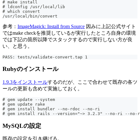
# make install
# ldconfig /usr/local/lib
# which convert
/usr/local/bin/convert
参考：
ImageMagick: Install from Source
因みに上記公式サイト
ではmake checkを推奨しているが実行したところ自身の環境
では下記の箇所以降でスタックするので実行しない方が良
い、と思う。
PASS: tests/validate-convert.tap 1
Rubyのインストール
1.9.3をインストール
するのだが、ここで合わせて既存の各ツ
ールの更新も含めて実施しておく。
# gem update --system
# gem update rake
# gem install bundler --no-rdoc --no-ri
# gem install rails --version="~> 3.2.3" --no-ri --no-r
MySQLの設定
既存の設定を引き継げる。