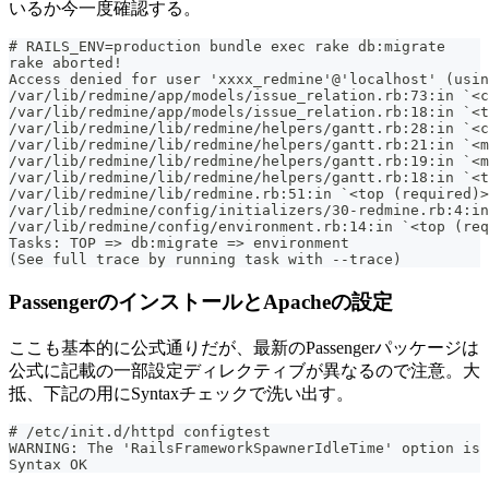
いるか今一度確認する。
# RAILS_ENV=production bundle exec rake db:migrate
rake aborted!
Access denied for user 'xxxx_redmine'@'localhost' (usin
/var/lib/redmine/app/models/issue_relation.rb:73:in `<
/var/lib/redmine/app/models/issue_relation.rb:18:in `<t
/var/lib/redmine/lib/redmine/helpers/gantt.rb:28:in `<c
/var/lib/redmine/lib/redmine/helpers/gantt.rb:21:in `<m
/var/lib/redmine/lib/redmine/helpers/gantt.rb:19:in `<m
/var/lib/redmine/lib/redmine/helpers/gantt.rb:18:in `<t
/var/lib/redmine/lib/redmine.rb:51:in `<top (required)>
/var/lib/redmine/config/initializers/30-redmine.rb:4:in
/var/lib/redmine/config/environment.rb:14:in `<top (req
Tasks: TOP => db:migrate => environment
(See full trace by running task with --trace)
PassengerのインストールとApacheの設定
ここも基本的に公式通りだが、最新のPassengerパッケージは
公式に記載の一部設定ディレクティブが異なるので注意。大
抵、下記の用にSyntaxチェックで洗い出す。
# /etc/init.d/httpd configtest
WARNING: The 'RailsFrameworkSpawnerIdleTime' option is 
Syntax OK