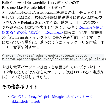
RailsFrameworkSpawnerIdleTimeは使えないので、
PassengerMaxPreloaderIdleTimeを使うこ
と。/etc/httpd/conf.d/passenger.confを編集の上、チェックし再
発しなければOK。 後続の手順は構築通りに進めればWebブ
ラウザからRedmineを表示できる。以降は、下記の公式ペー
ジを参考に初期設定を実施しておく。 参考：
Redmineを使い
始めるための初期設定 — Redmine.JP
因みに、管理→情報欄
の「Plugin assetsディレクトリに書き込み可能」が！マーク
になっている場合は、以下のようにディレクトリを作成、オ
ーナー変更で対処する。
# mkdir /var/lib/redmine/public/plugin_assets
# chown apache:apache /var/lib/redmine/public/plugin_as
やはり最新バージョンは色々と改善されていて使いやすい
（２年もたてばそんなもんか。。）。次はEclipseとの連携方
法について記載しようかな。
その他参考サイト
CentOS に ImageMagick, RMagick のインストール |
akkunchoi@github