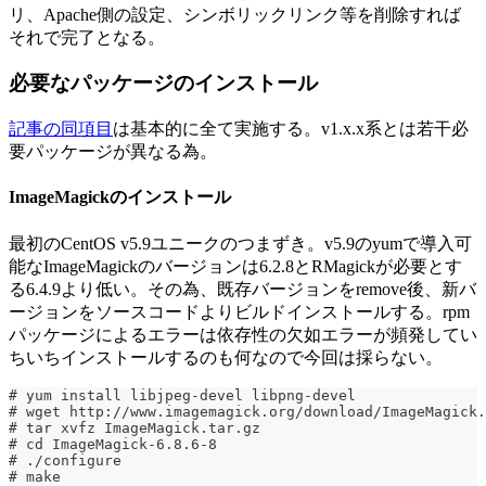
リ、Apache側の設定、シンボリックリンク等を削除すれば
それで完了となる。
必要なパッケージのインストール
記事の同項目
は基本的に全て実施する。v1.x.x系とは若干必
要パッケージが異なる為。
ImageMagickのインストール
最初のCentOS v5.9ユニークのつまずき。v5.9のyumで導入可
能なImageMagickのバージョンは6.2.8とRMagickが必要とす
る6.4.9より低い。その為、既存バージョンをremove後、新バ
ージョンをソースコードよりビルドインストールする。rpm
パッケージによるエラーは依存性の欠如エラーが頻発してい
ちいちインストールするのも何なので今回は採らない。
# yum install libjpeg-devel libpng-devel
# wget http://www.imagemagick.org/download/ImageMagick.
# tar xvfz ImageMagick.tar.gz
# cd ImageMagick-6.8.6-8
# ./configure
# make