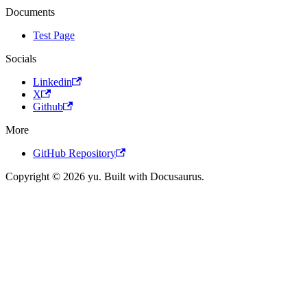
Documents
Test Page
Socials
Linkedin
X
Github
More
GitHub Repository
Copyright © 2026 yu. Built with Docusaurus.