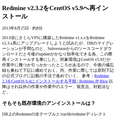
Redmine v2.3.2をCentOS v5.9へ再イン
ストール
2013年8月25日
·
約8分
2011頃にさくらVPSに構築したRedmine v1.x.xをRedmine
v2.3.x系にアップグレードしようと試みたが、DBのマイグレ
ーションが手間なのと、Subversionからのソースコードダウ
ンロードだと今後のupdateがかなり効率化できる為、この際
再インストールする事にした。対象環境はCentOS v5.9だが
作業中に幾つか引っかかったところがあるので、今後の備忘
録も兼ねて下記に纏めておく。尚、作業に際しては原則下記
の公式ブログに記載の手法で進めていく。 参考：
Redmine
2.3をCentOS 6.4にインストールする手順 | Redmine.JP Blog
以
降はそれ以外の作業や作業中のエラー、留意点、対処法な
ど。
そもそも既存環境のアンインストールは？
DB上のRedmineの全テーブルと/var/lib/redmineディレクト