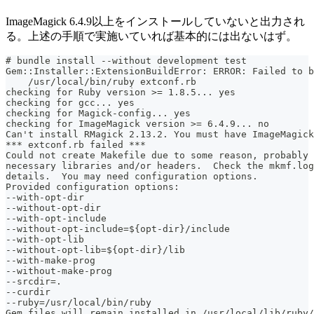
ImageMagick 6.4.9以上をインストールしていないと出力され
る。上述の手順で実施いていれば基本的には出ないはず。
# bundle install --without development test
Gem::Installer::ExtensionBuildError: ERROR: Failed to b
    /usr/local/bin/ruby extconf.rb
checking for Ruby version >= 1.8.5... yes
checking for gcc... yes
checking for Magick-config... yes
checking for ImageMagick version >= 6.4.9... no
Can't install RMagick 2.13.2. You must have ImageMagick
*** extconf.rb failed ***
Could not create Makefile due to some reason, probably 
necessary libraries and/or headers.  Check the mkmf.log
details.  You may need configuration options.
Provided configuration options:
--with-opt-dir
--without-opt-dir
--with-opt-include
--without-opt-include=${opt-dir}/include
--with-opt-lib
--without-opt-lib=${opt-dir}/lib
--with-make-prog
--without-make-prog
--srcdir=.
--curdir
--ruby=/usr/local/bin/ruby
Gem files will remain installed in /usr/local/lib/ruby/