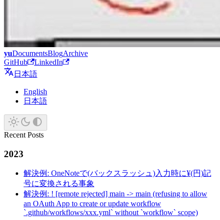
yu
Documents
Blog
Archive
GitHub
LinkedIn
日本語
English
日本語
Recent Posts
2023
解決例: OneNoteで(バックスラッシュ)入力時に¥(円)記
号に変換される事象
解決例: ! [remote rejected] main -> main (refusing to allow
an OAuth App to create or update workflow
`.github/workflows/xxx.yml` without `workflow` scope)