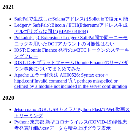
2021
SafePalで生成したSolanaアドレスはSollet.ioで復元可能
LedgerとSafePalのBitcoin / ETH(Ethereum)アドレス生成
アルゴリズムは同じ(BIP39 / BIP44)
Polkadot{.js} Extension / Ledger / SafePal間で同一ニーモ
ニックを用いたDOTアカウントの可搬性はない
IOST: Donnie Finance 発行のiwBTCトークンのステーキ
ングフロー
IOST: DeFiプラットフォームDonnie Financeのサーバダ
ウン事象についてまとめてみた
Apache エラー解決法 AH00526: Syntax error ~
httpd.conf:Invalid command 'Â ', perhaps misspelled or
defined by a module not included in the server configuration
2020
Jetson nano 2GB: USBカメラとPython FlaskでWeb動画ス
トリーミング
Python: 東京都 新型コロナウイルス(COVID-19)陽性患
者発表詳細のcsvデータを積み上げグラフ表示