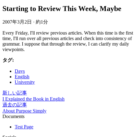
Starting to Review This Week, Maybe
2007年3月2日
·
約1分
Every Friday, I'll review previous articles. When this time is the first
time, I'll run over all previous articles and check into consistency of
grammar. I suppose that through the review, I can clarify my daily
viewpoints.
タグ:
Days
English
University
新しい記事
I Explained the Book in English
過去の記事
About Purpose Simply
Documents
Test Page