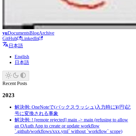
yu
Documents
Blog
Archive
GitHub
LinkedIn
日本語
English
日本語
Recent Posts
2023
解決例: OneNoteで(バックスラッシュ)入力時に¥(円)記
号に変換される事象
解決例: ! [remote rejected] main -> main (refusing to allow
an OAuth App to create or update workflow
`.github/workflows/xxx.yml` without `workflow` scope)