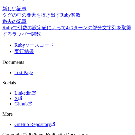
新しい記事
タグの中の要素を抜き出すRuby関数
過去の記事
Rubyで引数の設定値によって4パターンの部分文字列を取得
するラッパー関数
Rubyソースコード
実行結果
Documents
Test Page
Socials
Linkedin
X
Github
More
GitHub Repository
Copyright © 2026 yu. Built with Docusaurus.