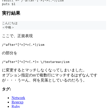
result =~ /"after"[^>]*>(.*)/ism
puts $1
実行結果
こんにちは
＜中略＞
ここで、正規表現
/"after"[^>]*>(.*)/ism
の部分を
/"after"[^>]*>(.*)< \/textarea>/ism
に変更するとマッチしなくなってしまいました。
オプション指定のmで複数行にマッチするはずなんです
が・・・うーん、何を見落としているのだろう。
タグ:
Network
Regexp
Ruby