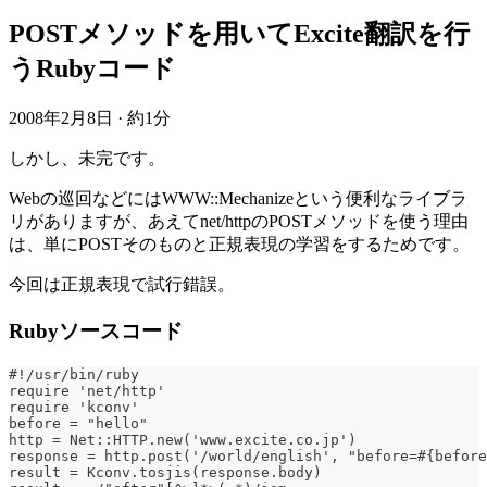
POSTメソッドを用いてExcite翻訳を行
うRubyコード
2008年2月8日
·
約1分
しかし、未完です。
Webの巡回などにはWWW::Mechanizeという便利なライブラ
リがありますが、あえてnet/httpのPOSTメソッドを使う理由
は、単にPOSTそのものと正規表現の学習をするためです。
今回は正規表現で試行錯誤。
Rubyソースコード
#!/usr/bin/ruby
require 'net/http'
require 'kconv'
before = "hello"
http = Net::HTTP.new('www.excite.co.jp')
response = http.post('/world/english', "before=#{before
result = Kconv.tosjis(response.body)