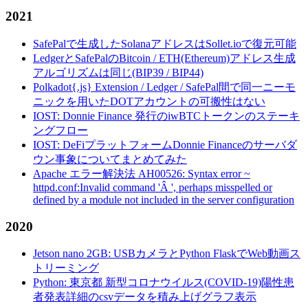
2021
SafePalで生成したSolanaアドレスはSollet.ioで復元可能
LedgerとSafePalのBitcoin / ETH(Ethereum)アドレス生成
アルゴリズムは同じ(BIP39 / BIP44)
Polkadot{.js} Extension / Ledger / SafePal間で同一ニーモ
ニックを用いたDOTアカウントの可搬性はない
IOST: Donnie Finance 発行のiwBTCトークンのステーキ
ングフロー
IOST: DeFiプラットフォームDonnie Financeのサーバダ
ウン事象についてまとめてみた
Apache エラー解決法 AH00526: Syntax error ~
httpd.conf:Invalid command 'Â ', perhaps misspelled or
defined by a module not included in the server configuration
2020
Jetson nano 2GB: USBカメラとPython FlaskでWeb動画ス
トリーミング
Python: 東京都 新型コロナウイルス(COVID-19)陽性患
者発表詳細のcsvデータを積み上げグラフ表示