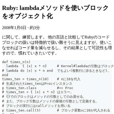
Ruby: lambdaメソッドを使いブロック
をオブジェクト化
2008年1月6日
·
約3分
に関して、練習します。 他の言語と比較してRubyのコード
ブロックの扱いは特徴的で扱い難そうに見えますが、使いこ
なせればコード量を減らせるし、その結果として可読性も増
すので、慣れていきたいです。
def times_n(n)
  lambda  { |x| x * n}     # Kernel#lambdaの引数はブロック
# lambda do |x| x * n end  でもよい(複数行に渉るときなど)。
end
times_ten = times_n(10)    # nに10を代入
# 生成されたtimes_tenはProcインスタンス
p times_ten.class          #=> Proc
# times_ten = { |x| x * n} はエラー。
# {}でのブロックはメソッドの引数としてのみ渡せる。
# また、ブロック引数はメソッドの最後の引数として定義する。
# ブロックの実行にはcallメソッドを用いる
p times_ten.call(5)        # ブロック変数xに10が代入される