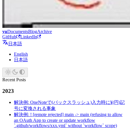
yu
Documents
Blog
Archive
GitHub
LinkedIn
日本語
English
日本語
Recent Posts
2023
解決例: OneNoteで(バックスラッシュ)入力時に¥(円)記
号に変換される事象
解決例: ! [remote rejected] main -> main (refusing to allow
an OAuth App to create or update workflow
`.github/workflows/xxx.yml` without `workflow` scope)