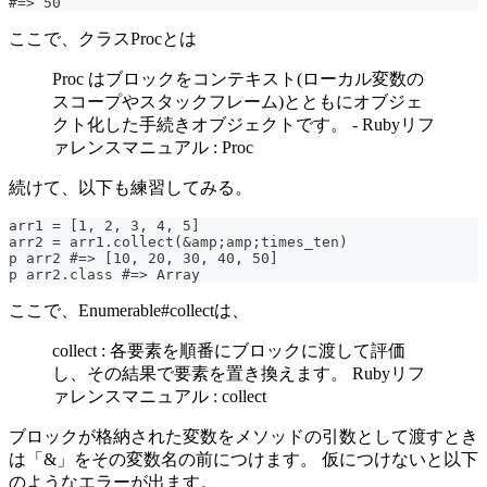
#=> 50
ここで、クラスProcとは
Proc はブロックをコンテキスト(ローカル変数の
スコープやスタックフレーム)とともにオブジェ
クト化した手続きオブジェクトです。 - Rubyリフ
ァレンスマニュアル : Proc
続けて、以下も練習してみる。
arr1 = [1, 2, 3, 4, 5]
arr2 = arr1.collect(&amp;amp;times_ten)
p arr2 #=> [10, 20, 30, 40, 50]
p arr2.class #=> Array
ここで、Enumerable#collectは、
collect : 各要素を順番にブロックに渡して評価
し、その結果で要素を置き換えます。 Rubyリフ
ァレンスマニュアル : collect
ブロックが格納された変数をメソッドの引数として渡すとき
は「&」をその変数名の前につけます。 仮につけないと以下
のようなエラーが出ます。