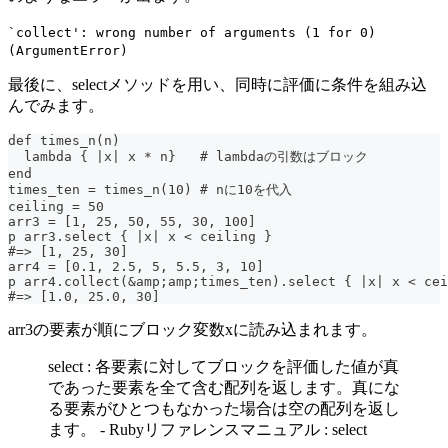
`collect': wrong number of arguments (1 for 0)
(ArgumentError)
最後に、selectメソッドを用い、同時に評価に条件を組み込
んでみます。
def times_n(n)
  lambda { |x| x * n}   # lambdaの引数はブロック
end
times_ten = times_n(10) # nに10を代入
ceiling = 50
arr3 = [1, 25, 50, 55, 30, 100]
p arr3.select { |x| x < ceiling }
#=> [1, 25, 30]
arr4 = [0.1, 2.5, 5, 5.5, 3, 10]
p arr4.collect(&amp;amp;times_ten).select { |x| x < cei
#=> [1.0, 25.0, 30]
arr3の要素が順にブロック変数xに読み込まれます。
select : 各要素に対してブロックを評価した値が真
であった要素を全て含む配列を返します。真にな
る要素がひとつもなかった場合は空の配列を返し
ます。 - Rubyリファレンスマニュアル : select