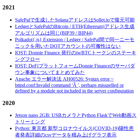
2021
SafePalで生成したSolanaアドレスはSollet.ioで復元可能
LedgerとSafePalのBitcoin / ETH(Ethereum)アドレス生成
アルゴリズムは同じ(BIP39 / BIP44)
Polkadot{.js} Extension / Ledger / SafePal間で同一ニーモ
ニックを用いたDOTアカウントの可搬性はない
IOST: Donnie Finance 発行のiwBTCトークンのステーキ
ングフロー
IOST: DeFiプラットフォームDonnie Financeのサーバダ
ウン事象についてまとめてみた
Apache エラー解決法 AH00526: Syntax error ~
httpd.conf:Invalid command 'Â ', perhaps misspelled or
defined by a module not included in the server configuration
2020
Jetson nano 2GB: USBカメラとPython FlaskでWeb動画ス
トリーミング
Python: 東京都 新型コロナウイルス(COVID-19)陽性患
者発表詳細のcsvデータを積み上げグラフ表示