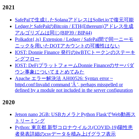
2021
SafePalで生成したSolanaアドレスはSollet.ioで復元可能
LedgerとSafePalのBitcoin / ETH(Ethereum)アドレス生成
アルゴリズムは同じ(BIP39 / BIP44)
Polkadot{.js} Extension / Ledger / SafePal間で同一ニーモ
ニックを用いたDOTアカウントの可搬性はない
IOST: Donnie Finance 発行のiwBTCトークンのステーキ
ングフロー
IOST: DeFiプラットフォームDonnie Financeのサーバダ
ウン事象についてまとめてみた
Apache エラー解決法 AH00526: Syntax error ~
httpd.conf:Invalid command 'Â ', perhaps misspelled or
defined by a module not included in the server configuration
2020
Jetson nano 2GB: USBカメラとPython FlaskでWeb動画ス
トリーミング
Python: 東京都 新型コロナウイルス(COVID-19)陽性患
者発表詳細のcsvデータを積み上げグラフ表示