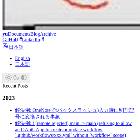
yu
Documents
Blog
Archive
GitHub
LinkedIn
日本語
English
日本語
Recent Posts
2023
解決例: OneNoteで(バックスラッシュ)入力時に¥(円)記
号に変換される事象
解決例: ! [remote rejected] main -> main (refusing to allow
an OAuth App to create or update workflow
`.github/workflows/xxx.yml` without `workflow` scope)