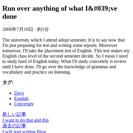
Run over anything of what I&#039;ve
done
2006年7月10日
·
約1分
The university which I attend adopt semester. It is to say now that
I'm just preparing for test and writing some reports. Moreover
tomorrow, I'll take the placement test of English. This test makes my
English class level of the second semester decide. So I mean I need
to study hard of English today. What I'll study concretely is review
until I have done. I'll go over the knowledge of grammar and
vocabulary and practice on listening.
タグ:
Days
English
University
新しい記事
I want to do that and this
過去の記事
I will start writing Blog