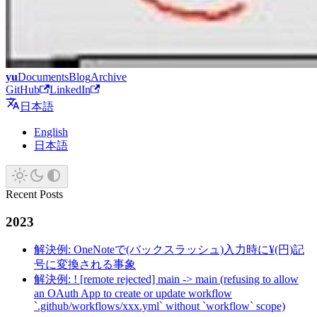
yu
Documents
Blog
Archive
GitHub
LinkedIn
日本語
English
日本語
Recent Posts
2023
解決例: OneNoteで(バックスラッシュ)入力時に¥(円)記
号に変換される事象
解決例: ! [remote rejected] main -> main (refusing to allow
an OAuth App to create or update workflow
`.github/workflows/xxx.yml` without `workflow` scope)