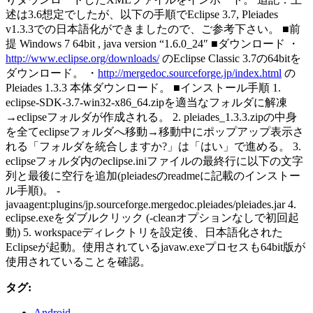
述は3.6想定でしたが、以下の手順でEclipse 3.7, Pleiades
v1.3.3での日本語化ができましたので、ご参考下さい。 ■前
提 Windows 7 64bit , java version “1.6.0_24″ ■ダウンロード ・
http://www.eclipse.org/downloads/
のEclipse Classic 3.7の64bitを
ダウンロード。 ・
http://mergedoc.sourceforge.jp/index.html
の
Pleiades 1.3.3 本体ダウンロード。 ■インストール手順 1.
eclipse-SDK-3.7-win32-x86_64.zipを適当なフォルダに解凍
→eclipseフォルダが作成される。 2. pleiades_1.3.3.zipの中身
を全てeclipseフォルダへ移動→移動中にポップアップ表示さ
れる「フォルダを統合しますか?」は「はい」で進める。 3.
eclipseフォルダ内のeclipse.iniファイルの最終行に以下の文字
列と最後に空行を追加(pleiadesのreadmeに記載のインストー
ル手順)。 -
javaagent:plugins/jp.sourceforge.mergedoc.pleiades/pleiades.jar 4.
eclipse.exeをダブルクリック (-cleanオプションなしで初回起
動) 5. workspaceディレクトリを設定後、日本語化された
Eclipseが起動。使用されているjavaw.exeプロセスも64bit版が
使用されていることを確認。
タグ:
Android