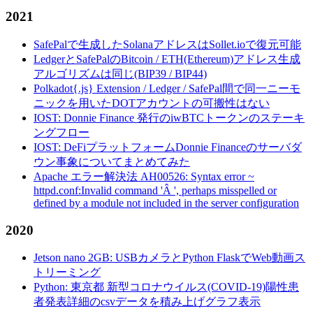
2021
SafePalで生成したSolanaアドレスはSollet.ioで復元可能
LedgerとSafePalのBitcoin / ETH(Ethereum)アドレス生成
アルゴリズムは同じ(BIP39 / BIP44)
Polkadot{.js} Extension / Ledger / SafePal間で同一ニーモ
ニックを用いたDOTアカウントの可搬性はない
IOST: Donnie Finance 発行のiwBTCトークンのステーキ
ングフロー
IOST: DeFiプラットフォームDonnie Financeのサーバダ
ウン事象についてまとめてみた
Apache エラー解決法 AH00526: Syntax error ~
httpd.conf:Invalid command 'Â ', perhaps misspelled or
defined by a module not included in the server configuration
2020
Jetson nano 2GB: USBカメラとPython FlaskでWeb動画ス
トリーミング
Python: 東京都 新型コロナウイルス(COVID-19)陽性患
者発表詳細のcsvデータを積み上げグラフ表示