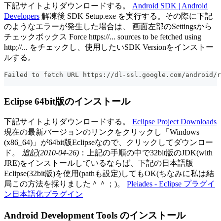
下記サイトよりダウンロードする。
Android SDK | Android
Developers
解凍後 SDK Setup.exe を実行する。その際に下記
のようなエラーが発生した場合は、 画面左部のSettingsから
チェックボックス Force https://... sources to be fetched using
http;//... をチェックし、使用したいSDK Versionをインストー
ルする。
Failed to fetch URL https://dl-ssl.google.com/android/r
Eclipse 64bit版のインストール
下記サイトよりダウンロードする。
Eclipse Project Downloads
現在の最新バージョンのリンクをクリックし「Windows
(x86_64)」が64bit版Eclipseなので、クリックしてダウンロー
ド。
追記(2010-04-26)
：上記の手順の中で32bit版のJDK(with
JRE)をインストールしているならば、下記の日本語版
Eclipse(32bit版)を使用(pathも設定)してもOK(ちなみに私は結
局この方法を採りました＾＾；)。
Pleiades - Eclipse プラグイ
ン日本語化プラグイン
Android Development Tools のインストール