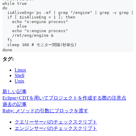
while true
do
  isAliveEng=`ps -ef | grep "/engine" | grep -v grep | 
  if [ $isAliveEng = 1 ]; then
    echo "o:engine process"
      else
    echo "x:engine process"
    /ret/eng/engine &
  fi
  sleep 300 # モニター間隔(秒単位)
done
タグ:
Linux
Shell
Unix
新しい記事
Eclipse+CDTを用いてプロジェクトを作成する際の注意点
過去の記事
Ruby: メソッドの引数にブロックを渡す
クエリーサーバのチェックスクリプト
エンジンサーバのチェックスクリプト