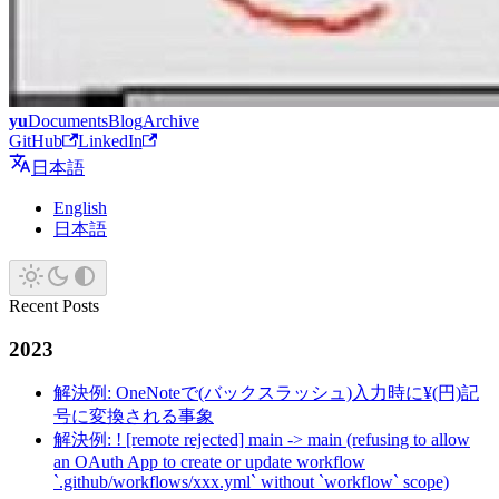
yu
Documents
Blog
Archive
GitHub
LinkedIn
日本語
English
日本語
Recent Posts
2023
解決例: OneNoteで(バックスラッシュ)入力時に¥(円)記
号に変換される事象
解決例: ! [remote rejected] main -> main (refusing to allow
an OAuth App to create or update workflow
`.github/workflows/xxx.yml` without `workflow` scope)