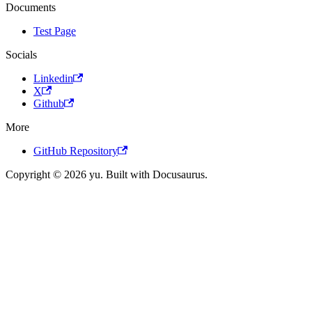
Documents
Test Page
Socials
Linkedin
X
Github
More
GitHub Repository
Copyright © 2026 yu. Built with Docusaurus.