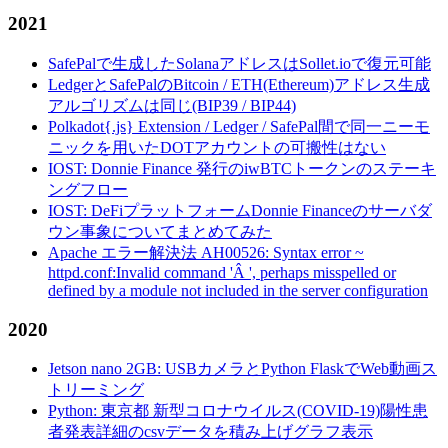
2021
SafePalで生成したSolanaアドレスはSollet.ioで復元可能
LedgerとSafePalのBitcoin / ETH(Ethereum)アドレス生成
アルゴリズムは同じ(BIP39 / BIP44)
Polkadot{.js} Extension / Ledger / SafePal間で同一ニーモ
ニックを用いたDOTアカウントの可搬性はない
IOST: Donnie Finance 発行のiwBTCトークンのステーキ
ングフロー
IOST: DeFiプラットフォームDonnie Financeのサーバダ
ウン事象についてまとめてみた
Apache エラー解決法 AH00526: Syntax error ~
httpd.conf:Invalid command 'Â ', perhaps misspelled or
defined by a module not included in the server configuration
2020
Jetson nano 2GB: USBカメラとPython FlaskでWeb動画ス
トリーミング
Python: 東京都 新型コロナウイルス(COVID-19)陽性患
者発表詳細のcsvデータを積み上げグラフ表示