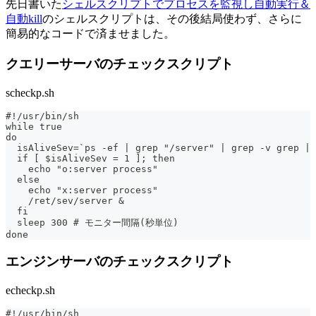
先日書いた
シェルスクリプトでプロセスを監視し自動実行＆
自動kill
のシェルスクリプトは、その後結局使わず、さらに
簡易的なコードで済ませました。
クエリーサーバのチェックスクリプト
scheckp.sh
#!/usr/bin/sh
while true
do
  isAliveSev=`ps -ef | grep "/server" | grep -v grep | 
  if [ $isAliveSev = 1 ]; then
    echo "o:server process"
  else
    echo "x:server process"
    /ret/sev/server &
  fi
  sleep 300 # モニター間隔(秒単位)
done
エンジンサーバのチェックスクリプト
echeckp.sh
#!/usr/bin/sh