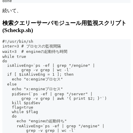
done
続いて、
検索クエリーサーバモジュール用監視スクリプト
(Scheckp.sh)
#!/usr/bin/sh
inter=3 # プロセスの監視間隔
wait=3  # engineの起動待ち時間
while true
do
  isAliveEng=`ps -ef | grep "/engine" |
        grep -v grep | wc -l`
  if [ $isAliveEng = 1 ]; then
    echo "o:engineプロセス"
  else
    echo "x:engineプロセス"
    pidSev=(`ps -ef | grep "/server" |
        grep -v grep | awk '{ print $2; }'`)
    kill $pidSev
    flag=true
    while $flag
    do
      echo "engineの起動待ち"
      reAliveEng=`ps -ef | grep "/engine" |
          grep -v grep | wc -l`