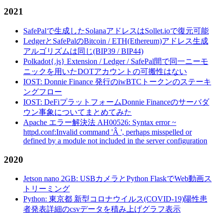
2021
SafePalで生成したSolanaアドレスはSollet.ioで復元可能
LedgerとSafePalのBitcoin / ETH(Ethereum)アドレス生成
アルゴリズムは同じ(BIP39 / BIP44)
Polkadot{.js} Extension / Ledger / SafePal間で同一ニーモ
ニックを用いたDOTアカウントの可搬性はない
IOST: Donnie Finance 発行のiwBTCトークンのステーキ
ングフロー
IOST: DeFiプラットフォームDonnie Financeのサーバダ
ウン事象についてまとめてみた
Apache エラー解決法 AH00526: Syntax error ~
httpd.conf:Invalid command 'Â ', perhaps misspelled or
defined by a module not included in the server configuration
2020
Jetson nano 2GB: USBカメラとPython FlaskでWeb動画ス
トリーミング
Python: 東京都 新型コロナウイルス(COVID-19)陽性患
者発表詳細のcsvデータを積み上げグラフ表示