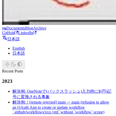
yu
Documents
Blog
Archive
GitHub
LinkedIn
日本語
English
日本語
Recent Posts
2023
解決例: OneNoteで(バックスラッシュ)入力時に¥(円)記
号に変換される事象
解決例: ! [remote rejected] main -> main (refusing to allow
an OAuth App to create or update workflow
`.github/workflows/xxx.yml` without `workflow` scope)