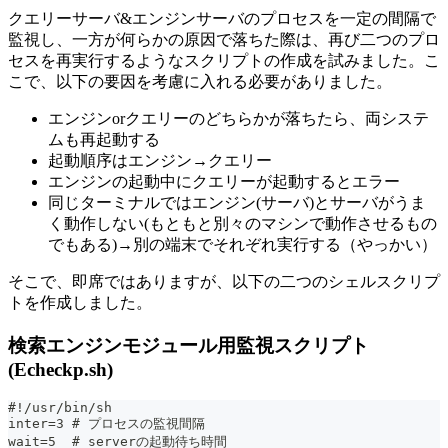
クエリーサーバ&エンジンサーバのプロセスを一定の間隔で
監視し、一方が何らかの原因で落ちた際は、再び二つのプロ
セスを再実行するようなスクリプトの作成を試みました。こ
こで、以下の要因を考慮に入れる必要がありました。
エンジンorクエリーのどちらかが落ちたら、両システ
ムも再起動する
起動順序はエンジン→クエリー
エンジンの起動中にクエリーが起動するとエラー
同じターミナルではエンジン(サーバ)とサーバがうま
く動作しない(もともと別々のマシンで動作させるもの
でもある)→別の端末でそれぞれ実行する（やっかい）
そこで、即席ではありますが、以下の二つのシェルスクリプ
トを作成しました。
検索エンジンモジュール用監視スクリプト
(Echeckp.sh)
#!/usr/bin/sh
inter=3 # プロセスの監視間隔
wait=5  # serverの起動待ち時間