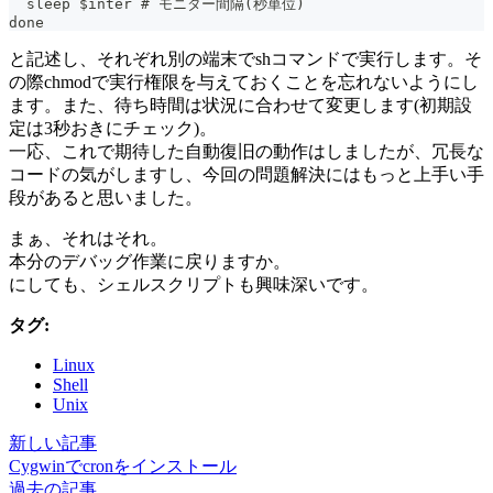
  sleep $inter # モニター間隔(秒単位)
done
と記述し、それぞれ別の端末でshコマンドで実行します。そ
の際chmodで実行権限を与えておくことを忘れないようにし
ます。また、待ち時間は状況に合わせて変更します(初期設
定は3秒おきにチェック)。
一応、これで期待した自動復旧の動作はしましたが、冗長な
コードの気がしますし、今回の問題解決にはもっと上手い手
段があると思いました。
まぁ、それはそれ。
本分のデバッグ作業に戻りますか。
にしても、シェルスクリプトも興味深いです。
タグ:
Linux
Shell
Unix
新しい記事
Cygwinでcronをインストール
過去の記事