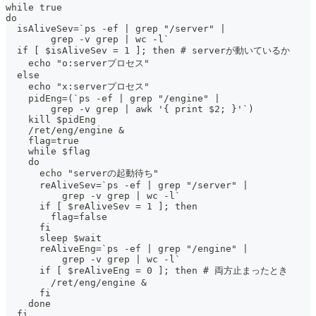
while true
do
  isAliveSev=`ps -ef | grep "/server" |
        grep -v grep | wc -l`
  if [ $isAliveSev = 1 ]; then # serverが動いているか
    echo "o:serverプロセス"
  else
    echo "x:serverプロセス"
    pidEng=(`ps -ef | grep "/engine" |
        grep -v grep | awk '{ print $2; }'`)
    kill $pidEng
    /ret/eng/engine &
    flag=true
    while $flag
    do
      echo "serverの起動待ち"
      reAliveSev=`ps -ef | grep "/server" |
          grep -v grep | wc -l`
      if [ $reAliveSev = 1 ]; then
        flag=false
      fi
      sleep $wait
      reAliveEng=`ps -ef | grep "/engine" |
          grep -v grep | wc -l`
      if [ $reAliveEng = 0 ]; then # 両方止まったとき
        /ret/eng/engine &
      fi
    done
  fi