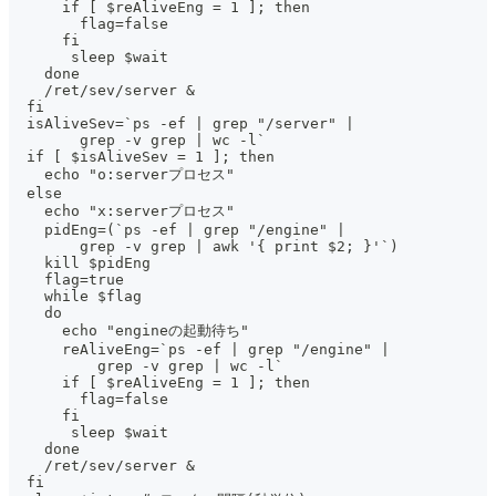
      if [ $reAliveEng = 1 ]; then
        flag=false
      fi
       sleep $wait
    done
    /ret/sev/server &
  fi
  isAliveSev=`ps -ef | grep "/server" |
        grep -v grep | wc -l`
  if [ $isAliveSev = 1 ]; then
    echo "o:serverプロセス"
  else
    echo "x:serverプロセス"
    pidEng=(`ps -ef | grep "/engine" |
        grep -v grep | awk '{ print $2; }'`)
    kill $pidEng
    flag=true
    while $flag
    do
      echo "engineの起動待ち"
      reAliveEng=`ps -ef | grep "/engine" |
          grep -v grep | wc -l`
      if [ $reAliveEng = 1 ]; then
        flag=false
      fi
       sleep $wait
    done
    /ret/sev/server &
  fi