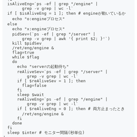
  isAliveEng=`ps -ef | grep "/engine" |
        grep -v grep | wc -l`
  if [ $isAliveEng = 1 ]; then # engineが動いているか
    echo "o:engineプロセス"
  else
    echo "x:engineプロセス"
    pidSev=(`ps -ef | grep "/server" |
        grep -v grep | awk '{ print $2; }'`)
    kill $pidSev
    /ret/eng/engine &
    flag=true
    while $flag
    do
      echo "serverの起動待ち"
      reAliveSev=`ps -ef | grep "/server" |
          grep -v grep | wc -l`
      if [ $reAliveSev = 1 ]; then
        flag=false
      fi
      sleep $wait
      reAliveEng=`ps -ef | grep "/engine" |
          grep -v grep | wc -l`
      if [ $reAliveEng = 0 ]; then # 両方止まったとき
        /ret/eng/engine &
      fi
    done
  fi
  sleep $inter # モニター間隔(秒単位)