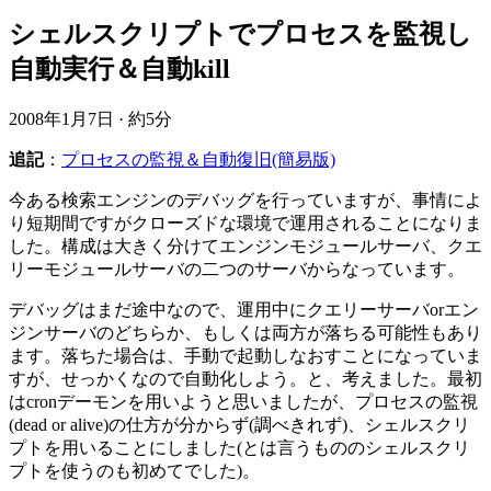
シェルスクリプトでプロセスを監視し
自動実行＆自動kill
2008年1月7日
·
約5分
追記
：
プロセスの監視＆自動復旧(簡易版)
今ある検索エンジンのデバッグを行っていますが、事情によ
り短期間ですがクローズドな環境で運用されることになりま
した。構成は大きく分けてエンジンモジュールサーバ、クエ
リーモジュールサーバの二つのサーバからなっています。
デバッグはまだ途中なので、運用中にクエリーサーバorエン
ジンサーバのどちらか、もしくは両方が落ちる可能性もあり
ます。落ちた場合は、手動で起動しなおすことになっていま
すが、せっかくなので自動化しよう。と、考えました。最初
はcronデーモンを用いようと思いましたが、プロセスの監視
(dead or alive)の仕方が分からず(調べきれず)、シェルスクリ
プトを用いることにしました(とは言うもののシェルスクリ
プトを使うのも初めてでした)。