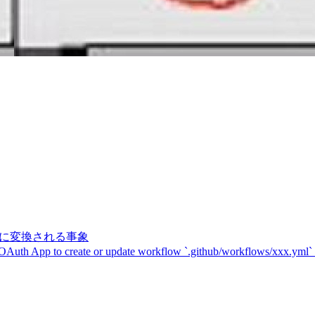
記号に変換される事象
 OAuth App to create or update workflow `.github/workflows/xxx.yml`