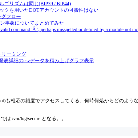
成アルゴリズムは同じ(BIP39 / BIP44)
Pal間で同一ニーモニックを用いたDOTアカウントの可搬性はない
ーキングフロー
サーバダウン事象についてまとめてみた
ommand 'Â ', perhaps misspelled or defined by a module not includ
動画ストリーミング
陽性患者発表詳細のcsvデータを積み上げグラフ表示
抵bot)も相応の頻度でアクセスしてくる。何時何処からどのよ
/var/log/secure となる。。