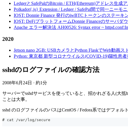
LedgerとSafePalのBitcoin / ETH(Ethereum)アドレス生
Polkadot{.js} Extension / Ledger / Safe
IOST: Donnie Finance 発行のiwBTCトークンのステ
IOST: DeFiプラットフォームDonnie Financeの
Apache エラー解決法 AH00526: Syntax error ~ httpd.conf:Invalid c
2020
Jetson nano 2GB: USBカメラとPython FlaskでWeb
Python: 東京都 新型コロナウイルス(COVID-19)
sshdのログファイルの確認方法
2008年6月24日
·
約1分
サーバーでsshdサービスを使っていると、招かれざる人(大
ことは大事。
sshd のログファイルのパスはCentOS / Fedora系ではデフォルトでは 
# cat /var/log/secure