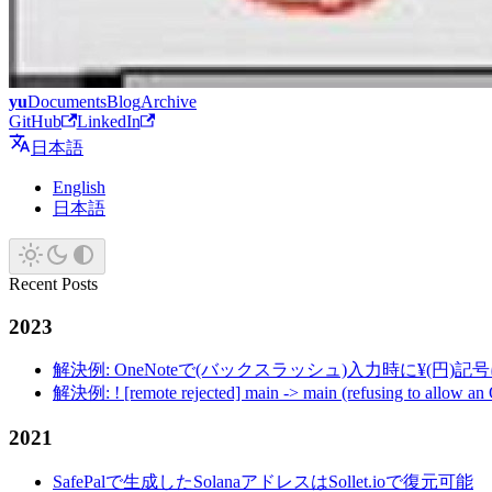
yu
Documents
Blog
Archive
GitHub
LinkedIn
日本語
English
日本語
Recent Posts
2023
解決例: OneNoteで(バックスラッシュ)入力時に¥(円)
解決例: ! [remote rejected] main -> main (refusing to allow an
2021
SafePalで生成したSolanaアドレスはSollet.ioで復元可能