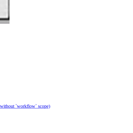
 without `workflow` scope)