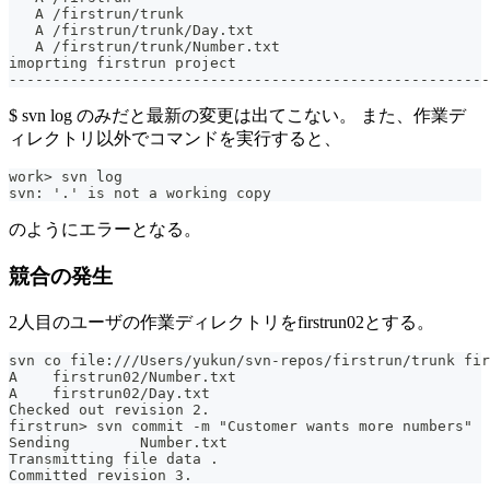
   A /firstrun/trunk
   A /firstrun/trunk/Day.txt
   A /firstrun/trunk/Number.txt
imoprting firstrun project
-------------------------------------------------------
$ svn log のみだと最新の変更は出てこない。 また、作業デ
ィレクトリ以外でコマンドを実行すると、
work> svn log
svn: '.' is not a working copy
のようにエラーとなる。
競合の発生
2人目のユーザの作業ディレクトリをfirstrun02とする。
svn co file:///Users/yukun/svn-repos/firstrun/trunk fir
A    firstrun02/Number.txt
A    firstrun02/Day.txt
Checked out revision 2.
firstrun> svn commit -m "Customer wants more numbers"
Sending        Number.txt
Transmitting file data .
Committed revision 3.