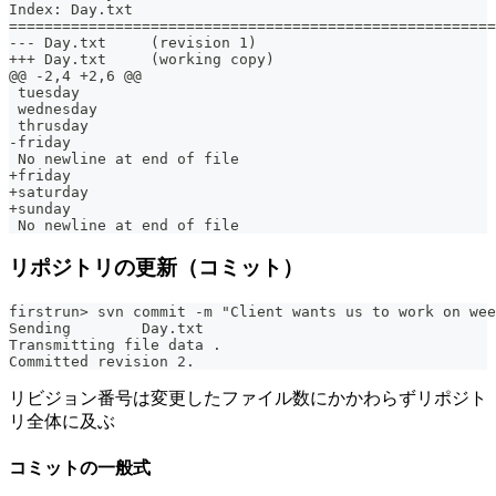
Index: Day.txt
=======================================================
--- Day.txt	(revision 1)
+++ Day.txt	(working copy)
@@ -2,4 +2,6 @@
 tuesday
 wednesday
 thrusday
-friday
 No newline at end of file
+friday
+saturday
+sunday
 No newline at end of file
リポジトリの更新（コミット）
firstrun> svn commit -m "Client wants us to work on wee
Sending        Day.txt
Transmitting file data .
Committed revision 2.
リビジョン番号は変更したファイル数にかかわらずリポジト
リ全体に及ぶ
コミットの一般式