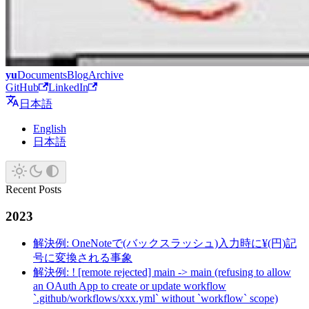
yu
Documents
Blog
Archive
GitHub
LinkedIn
日本語
English
日本語
Recent Posts
2023
解決例: OneNoteで(バックスラッシュ)入力時に¥(円)記
号に変換される事象
解決例: ! [remote rejected] main -> main (refusing to allow
an OAuth App to create or update workflow
`.github/workflows/xxx.yml` without `workflow` scope)