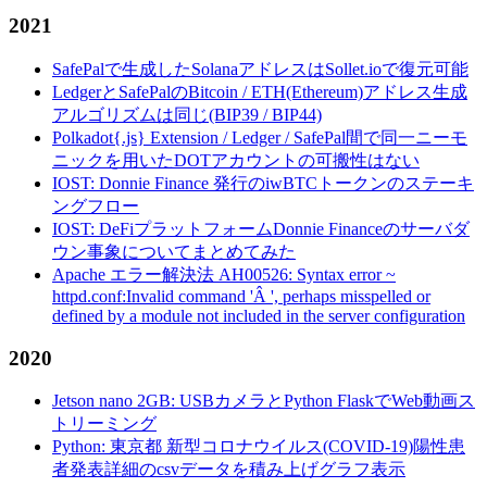
2021
SafePalで生成したSolanaアドレスはSollet.ioで復元可能
LedgerとSafePalのBitcoin / ETH(Ethereum)アドレス生成
アルゴリズムは同じ(BIP39 / BIP44)
Polkadot{.js} Extension / Ledger / SafePal間で同一ニーモ
ニックを用いたDOTアカウントの可搬性はない
IOST: Donnie Finance 発行のiwBTCトークンのステーキ
ングフロー
IOST: DeFiプラットフォームDonnie Financeのサーバダ
ウン事象についてまとめてみた
Apache エラー解決法 AH00526: Syntax error ~
httpd.conf:Invalid command 'Â ', perhaps misspelled or
defined by a module not included in the server configuration
2020
Jetson nano 2GB: USBカメラとPython FlaskでWeb動画ス
トリーミング
Python: 東京都 新型コロナウイルス(COVID-19)陽性患
者発表詳細のcsvデータを積み上げグラフ表示