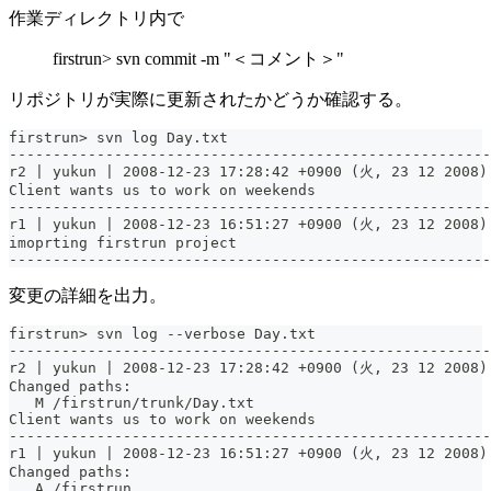
作業ディレクトリ内で
firstrun> svn commit -m "＜コメント＞"
リポジトリが実際に更新されたかどうか確認する。
firstrun> svn log Day.txt
-------------------------------------------------------
r2 | yukun | 2008-12-23 17:28:42 +0900 (火, 23 12 2008)
Client wants us to work on weekends
-------------------------------------------------------
r1 | yukun | 2008-12-23 16:51:27 +0900 (火, 23 12 2008)
imoprting firstrun project
-------------------------------------------------------
変更の詳細を出力。
firstrun> svn log --verbose Day.txt
-------------------------------------------------------
r2 | yukun | 2008-12-23 17:28:42 +0900 (火, 23 12 2008)
Changed paths:
   M /firstrun/trunk/Day.txt
Client wants us to work on weekends
-------------------------------------------------------
r1 | yukun | 2008-12-23 16:51:27 +0900 (火, 23 12 2008)
Changed paths:
   A /firstrun