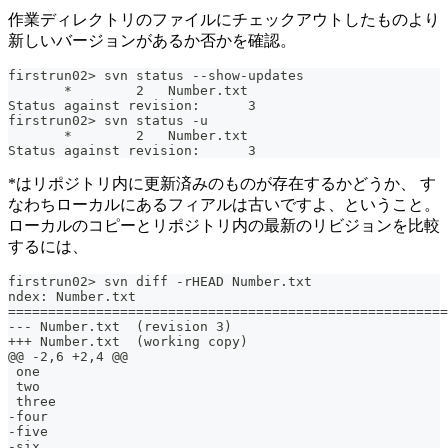
作業ディレクトリのファイルにチェックアウトしたものより
新しいバージョンがあるか否かを確認。
firstrun02> svn status --show-updates
       *        2   Number.txt
Status against revision:      3
firstrun02> svn status -u
       *        2   Number.txt
Status against revision:      3
*はリポジトリ内に更新済みのものが存在するかどうか、 す
なわちローカルにあるフィアルは古いですよ、ということ。
ローカルのコピーとリポジトリ内の最新のリビジョンを比較
するには、
firstrun02> svn diff -rHEAD Number.txt
ndex: Number.txt
=======================================================
--- Number.txt	(revision 3)
+++ Number.txt	(working copy)
@@ -2,6 +2,4 @@
 one
 two
 three
-four
-five
-six