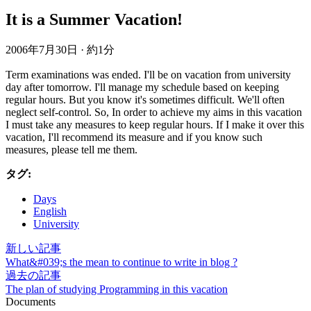
It is a Summer Vacation!
2006年7月30日
·
約1分
Term examinations was ended. I'll be on vacation from university
day after tomorrow. I'll manage my schedule based on keeping
regular hours. But you know it's sometimes difficult. We'll often
neglect self-control. So, In order to achieve my aims in this vacation
I must take any measures to keep regular hours. If I make it over this
vacation, I'll recommend its measure and if you know such
measures, please tell me them.
タグ:
Days
English
University
新しい記事
What&#039;s the mean to continue to write in blog ?
過去の記事
The plan of studying Programming in this vacation
Documents