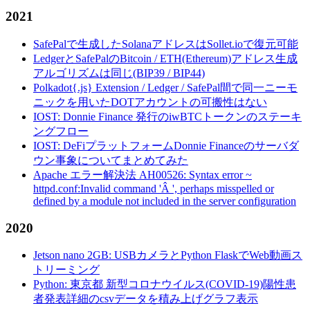
2021
SafePalで生成したSolanaアドレスはSollet.ioで復元可能
LedgerとSafePalのBitcoin / ETH(Ethereum)アドレス生成
アルゴリズムは同じ(BIP39 / BIP44)
Polkadot{.js} Extension / Ledger / SafePal間で同一ニーモ
ニックを用いたDOTアカウントの可搬性はない
IOST: Donnie Finance 発行のiwBTCトークンのステーキ
ングフロー
IOST: DeFiプラットフォームDonnie Financeのサーバダ
ウン事象についてまとめてみた
Apache エラー解決法 AH00526: Syntax error ~
httpd.conf:Invalid command 'Â ', perhaps misspelled or
defined by a module not included in the server configuration
2020
Jetson nano 2GB: USBカメラとPython FlaskでWeb動画ス
トリーミング
Python: 東京都 新型コロナウイルス(COVID-19)陽性患
者発表詳細のcsvデータを積み上げグラフ表示