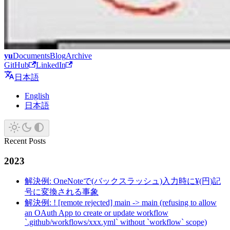
yu
Documents
Blog
Archive
GitHub
LinkedIn
日本語
English
日本語
Recent Posts
2023
解決例: OneNoteで(バックスラッシュ)入力時に¥(円)記
号に変換される事象
解決例: ! [remote rejected] main -> main (refusing to allow
an OAuth App to create or update workflow
`.github/workflows/xxx.yml` without `workflow` scope)