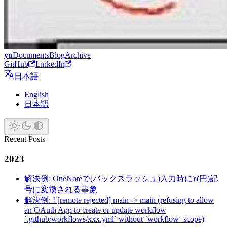
yu
Documents
Blog
Archive
GitHub
LinkedIn
日本語
English
日本語
Recent Posts
2023
解決例: OneNoteで(バックスラッシュ)入力時に¥(円)記
号に変換される事象
解決例: ! [remote rejected] main -> main (refusing to allow
an OAuth App to create or update workflow
`.github/workflows/xxx.yml` without `workflow` scope)