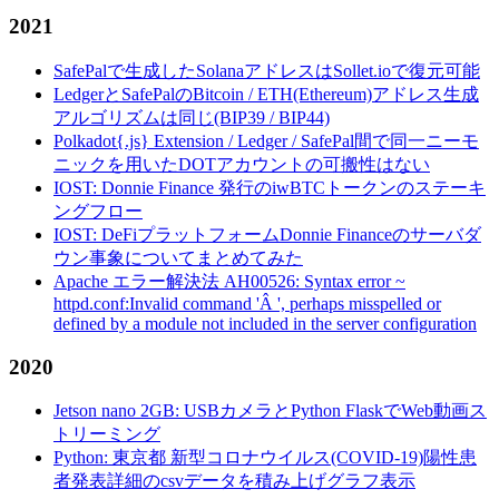
2021
SafePalで生成したSolanaアドレスはSollet.ioで復元可能
LedgerとSafePalのBitcoin / ETH(Ethereum)アドレス生成
アルゴリズムは同じ(BIP39 / BIP44)
Polkadot{.js} Extension / Ledger / SafePal間で同一ニーモ
ニックを用いたDOTアカウントの可搬性はない
IOST: Donnie Finance 発行のiwBTCトークンのステーキ
ングフロー
IOST: DeFiプラットフォームDonnie Financeのサーバダ
ウン事象についてまとめてみた
Apache エラー解決法 AH00526: Syntax error ~
httpd.conf:Invalid command 'Â ', perhaps misspelled or
defined by a module not included in the server configuration
2020
Jetson nano 2GB: USBカメラとPython FlaskでWeb動画ス
トリーミング
Python: 東京都 新型コロナウイルス(COVID-19)陽性患
者発表詳細のcsvデータを積み上げグラフ表示