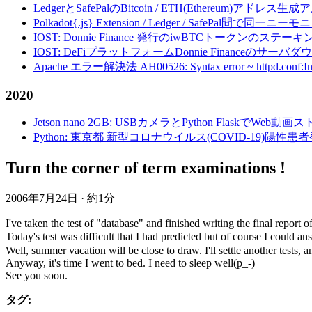
LedgerとSafePalのBitcoin / ETH(Ethereum)アドレス生
Polkadot{.js} Extension / Ledger / Safe
IOST: Donnie Finance 発行のiwBTCトークンのステ
IOST: DeFiプラットフォームDonnie Financeの
Apache エラー解決法 AH00526: Syntax error ~ httpd.conf:Invalid c
2020
Jetson nano 2GB: USBカメラとPython FlaskでWeb
Python: 東京都 新型コロナウイルス(COVID-19)
Turn the corner of term examinations !
2006年7月24日
·
約1分
I've taken the test of "database" and finished writing the final report
Today's test was difficult that I had predicted but of course I could
Well, summer vacation will be close to draw. I'll settle another tests, a
Anyway, it's time I went to bed. I need to sleep well(p_-)
See you soon.
タグ: