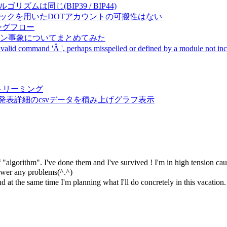
成アルゴリズムは同じ(BIP39 / BIP44)
Pal間で同一ニーモニックを用いたDOTアカウントの可搬性はない
ーキングフロー
サーバダウン事象についてまとめてみた
ommand 'Â ', perhaps misspelled or defined by a module not includ
動画ストリーミング
陽性患者発表詳細のcsvデータを積み上げグラフ表示
 of "algorithm". I've done them and I've survived ! I'm in high tension 
 answer any problems(^.^)ゝ
nd at the same time I'm planning what I'll do concretely in this vacation.