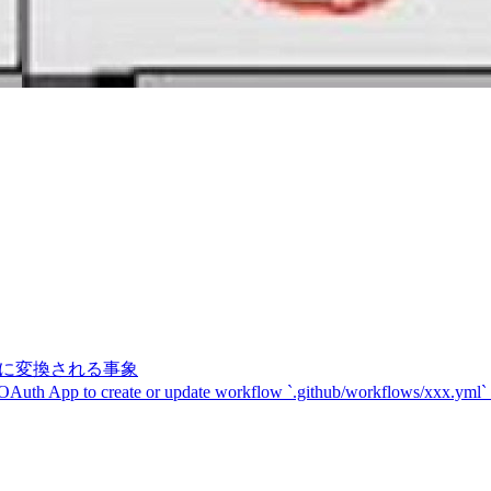
記号に変換される事象
 OAuth App to create or update workflow `.github/workflows/xxx.yml`