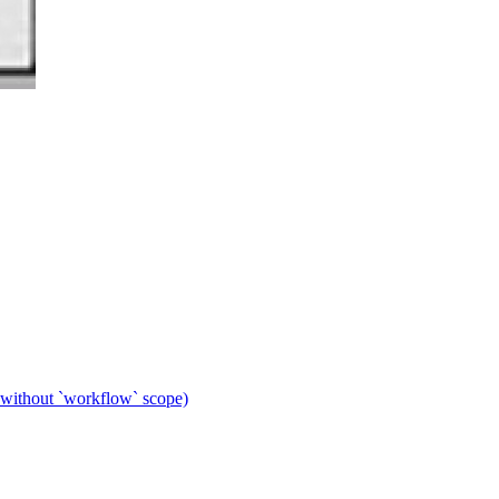
 without `workflow` scope)