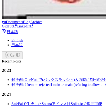
yu
Documents
Blog
Archive
GitHub
LinkedIn
日本語
English
日本語
Recent Posts
2023
解決例: OneNoteで(バックスラッシュ)入力時に¥(円)
解決例: ! [remote rejected] main -> main (refusing to allow an
2021
SafePalで生成したSolanaアドレスはSollet.ioで復元可能