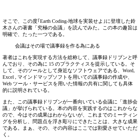
そこで、この度｢Earth Coding-地球を実装せよ｣に登壇した鈴
木さんの著書「究極の会議」を読んでみた。この本の趣旨は
明確で、たった一つである。
会議はその場で議事録を作る為にある
著者はこれを実現する方法を総称して、議事録ドリブンと呼
んでおり、その為に 15 のプラクティスを提示している。そ
して、そのツールとして身近なソフトウェアである、Word,
Excel , マインドマップソフトを用いての議事録の作成や、
Web ツール・サービスを用いた情報の共有に関しても具体
的に説明されている。
また、この議事録ドリブンが一番向いている会議に「進捗会
議」が挙げられている。本の内容を実践するのはこれからな
ので、今はその成果はわからないが、これまでのミーティン
グを分析し、問題点を浮き彫りにできたことは、大きな成果
である。まぁ、その、その内容はここでは割愛させていただ
く。