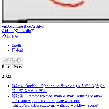
yu
Documents
Blog
Archive
GitHub
LinkedIn
日本語
English
日本語
Recent Posts
2023
解決例: OneNoteで(バックスラッシュ)入力時に¥(円)記
号に変換される事象
解決例: ! [remote rejected] main -> main (refusing to allow
an OAuth App to create or update workflow
`.github/workflows/xxx.yml` without `workflow` scope)