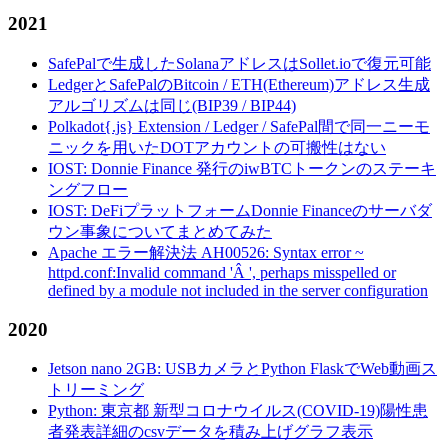
2021
SafePalで生成したSolanaアドレスはSollet.ioで復元可能
LedgerとSafePalのBitcoin / ETH(Ethereum)アドレス生成
アルゴリズムは同じ(BIP39 / BIP44)
Polkadot{.js} Extension / Ledger / SafePal間で同一ニーモ
ニックを用いたDOTアカウントの可搬性はない
IOST: Donnie Finance 発行のiwBTCトークンのステーキ
ングフロー
IOST: DeFiプラットフォームDonnie Financeのサーバダ
ウン事象についてまとめてみた
Apache エラー解決法 AH00526: Syntax error ~
httpd.conf:Invalid command 'Â ', perhaps misspelled or
defined by a module not included in the server configuration
2020
Jetson nano 2GB: USBカメラとPython FlaskでWeb動画ス
トリーミング
Python: 東京都 新型コロナウイルス(COVID-19)陽性患
者発表詳細のcsvデータを積み上げグラフ表示