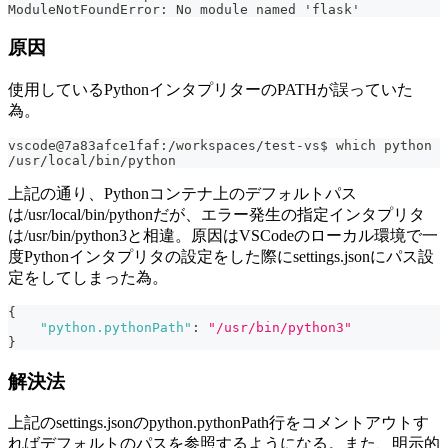
ModuleNotFoundError: No module named 'flask'
原因
使用しているPythonインタプリターのPATHが誤っていた
為。
vscode@7a83afce1faf:/workspaces/test-vs$ which python
/usr/local/bin/python
上記の通り、Pythonコンテナ上のデフォルトパス
は/usr/local/bin/pythonだが、エラー発生の指定インタプリタ
は/usr/bin/python3と相違。原因はVSCodeのローカル環境で一
度Pythonインタプリタの設定をした際にsettings.jsonにパス設
定をしてしまった為。
{
"python.pythonPath"
:
"/usr/bin/python3"
}
解決法
上記のsettings.jsonのpython.pythonPath行をコメントアウトす
ればデフォルトのパスを参照するようになる。また、明示的