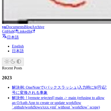
yu
Documents
Blog
Archive
GitHub
LinkedIn
日本語
English
日本語
Recent Posts
2023
解決例: OneNoteで(バックスラッシュ)入力時に¥(円)記
号に変換される事象
解決例: ! [remote rejected] main -> main (refusing to allow
an OAuth App to create or update workflow
`.github/workflows/xxx.yml` without `workflow` scope)