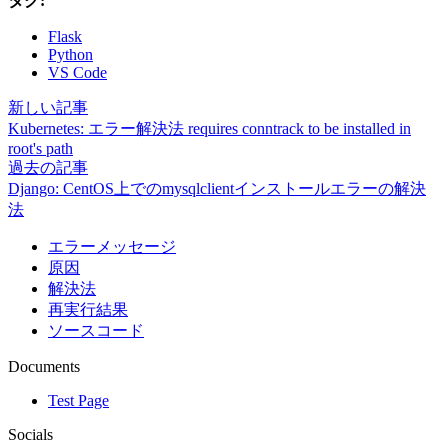
タグ:
Flask
Python
VS Code
新しい記事
Kubernetes: エラー解決法 requires conntrack to be installed in
root's path
過去の記事
Django: CentOS上でのmysqlclientインストールエラーの解決
法
エラーメッセージ
原因
解決法
再実行結果
ソースコード
Documents
Test Page
Socials