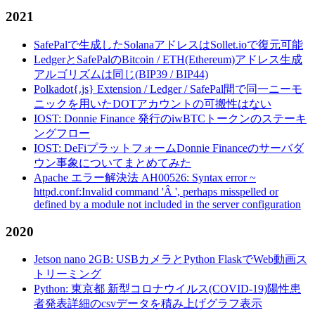
2021
SafePalで生成したSolanaアドレスはSollet.ioで復元可能
LedgerとSafePalのBitcoin / ETH(Ethereum)アドレス生成
アルゴリズムは同じ(BIP39 / BIP44)
Polkadot{.js} Extension / Ledger / SafePal間で同一ニーモ
ニックを用いたDOTアカウントの可搬性はない
IOST: Donnie Finance 発行のiwBTCトークンのステーキ
ングフロー
IOST: DeFiプラットフォームDonnie Financeのサーバダ
ウン事象についてまとめてみた
Apache エラー解決法 AH00526: Syntax error ~
httpd.conf:Invalid command 'Â ', perhaps misspelled or
defined by a module not included in the server configuration
2020
Jetson nano 2GB: USBカメラとPython FlaskでWeb動画ス
トリーミング
Python: 東京都 新型コロナウイルス(COVID-19)陽性患
者発表詳細のcsvデータを積み上げグラフ表示