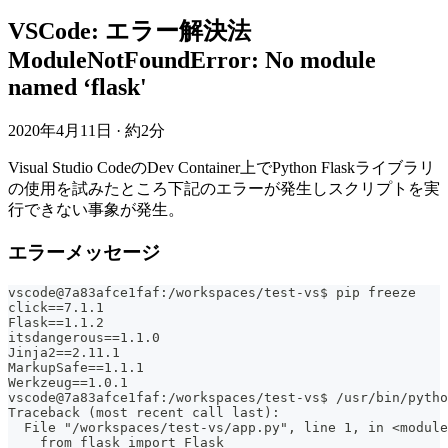
VSCode: エラー解決法
ModuleNotFoundError: No module
named ‘flask'
2020年4月11日
·
約2分
Visual Studio CodeのDev Container上でPython Flaskライブラリ
の使用を試みたところ下記のエラーが発生しスクリプトを実
行できない事象が発生。
エラーメッセージ
vscode@7a83afce1faf:/workspaces/test-vs$ pip freeze
click==7.1.1
Flask==1.1.2
itsdangerous==1.1.0
Jinja2==2.11.1
MarkupSafe==1.1.1
Werkzeug==1.0.1
vscode@7a83afce1faf:/workspaces/test-vs$ /usr/bin/pytho
Traceback (most recent call last):
  File "/workspaces/test-vs/app.py", line 1, in <module
    from flask import Flask