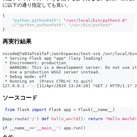
に以下の通り指定しても良い。
{
"python.pythonPath"
:
"/usr/local/bin/python3.8"
//"python.pythonPath": "/usr/bin/python3"
}
再実行結果
vscode@7a83afce1faf:/workspaces/test-vs$ /usr/local/bin
 * Serving Flask app "app" (lazy loading)
 * Environment: production
   WARNING: This is a development server. Do not use it
   Use a production WSGI server instead.
 * Debug mode: off
 * Running on  (Press CTRL+C to quit)
127.0.0.1 - - [11/Apr/2020 13:24:20] "GET / HTTP/1.1" 2
ソースコード
from
 flask 
import
 Flask app 
=
 Flask
(
__name__
)
@app
.
route
(
'/'
)
def
hello_world
(
)
:
return
"Hello World!
if
 __name__
==
'__main__'
:
 app
.
run
(
)