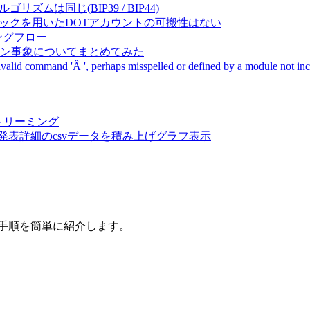
成アルゴリズムは同じ(BIP39 / BIP44)
Pal間で同一ニーモニックを用いたDOTアカウントの可搬性はない
ーキングフロー
サーバダウン事象についてまとめてみた
ommand 'Â ', perhaps misspelled or defined by a module not includ
動画ストリーミング
陽性患者発表詳細のcsvデータを積み上げグラフ表示
の手順を簡単に紹介します。