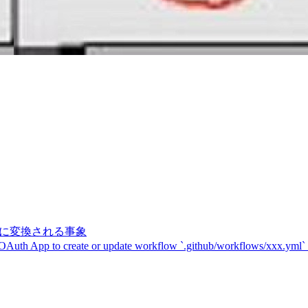
記号に変換される事象
 OAuth App to create or update workflow `.github/workflows/xxx.yml`