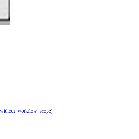
 without `workflow` scope)