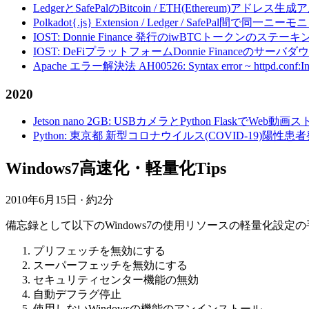
LedgerとSafePalのBitcoin / ETH(Ethereum)アドレス生
Polkadot{.js} Extension / Ledger / Safe
IOST: Donnie Finance 発行のiwBTCトークンのステ
IOST: DeFiプラットフォームDonnie Financeの
Apache エラー解決法 AH00526: Syntax error ~ httpd.conf:Invalid c
2020
Jetson nano 2GB: USBカメラとPython FlaskでWeb
Python: 東京都 新型コロナウイルス(COVID-19)
Windows7高速化・軽量化Tips
2010年6月15日
·
約2分
備忘録として以下のWindows7の使用リソースの軽量化設定
プリフェッチを無効にする
スーパーフェッチを無効にする
セキュリティセンター機能の無効
自動デフラグ停止
使用しないWindowsの機能のアンインストール