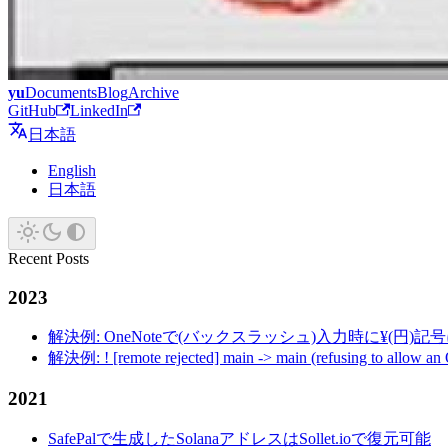
yu
Documents
Blog
Archive
GitHub
LinkedIn
日本語
English
日本語
Recent Posts
2023
解決例: OneNoteで(バックスラッシュ)入力時に¥(円)
解決例: ! [remote rejected] main -> main (refusing to allow an
2021
SafePalで生成したSolanaアドレスはSollet.ioで復元可能