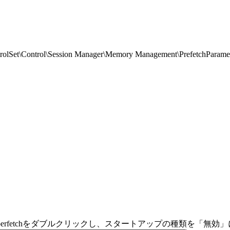
ontrol\Session Manager\Memory Management\PrefetchPara
erfetchをダブルクリックし、スタートアップの種類を「無効