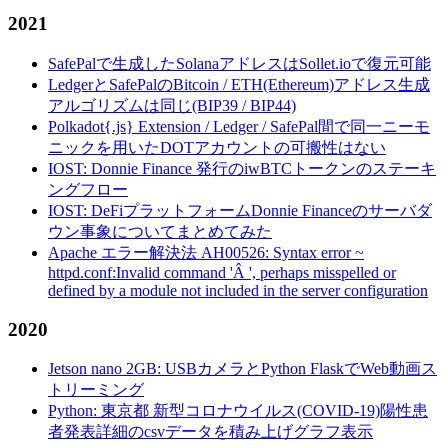
2021
SafePalで生成したSolanaアドレスはSollet.ioで復元可能
LedgerとSafePalのBitcoin / ETH(Ethereum)アドレス生成
アルゴリズムは同じ(BIP39 / BIP44)
Polkadot{.js} Extension / Ledger / SafePal間で同一ニーモ
ニックを用いたDOTアカウントの可搬性はない
IOST: Donnie Finance 発行のiwBTCトークンのステーキ
ングフロー
IOST: DeFiプラットフォームDonnie Financeのサーバダ
ウン事象についてまとめてみた
Apache エラー解決法 AH00526: Syntax error ~
httpd.conf:Invalid command 'Â ', perhaps misspelled or
defined by a module not included in the server configuration
2020
Jetson nano 2GB: USBカメラとPython FlaskでWeb動画ス
トリーミング
Python: 東京都 新型コロナウイルス(COVID-19)陽性患
者発表詳細のcsvデータを積み上げグラフ表示