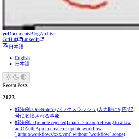
yu
Documents
Blog
Archive
GitHub
LinkedIn
日本語
English
日本語
Recent Posts
2023
解決例: OneNoteで(バックスラッシュ)入力時に¥(円)記
号に変換される事象
解決例: ! [remote rejected] main -> main (refusing to allow
an OAuth App to create or update workflow
`.github/workflows/xxx.yml` without `workflow` scope)