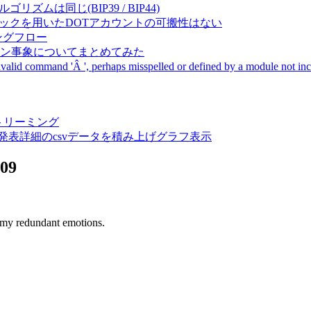
成アルゴリズムは同じ(BIP39 / BIP44)
Pal間で同一ニーモニックを用いたDOTアカウントの可搬性はない
ーキングフロー
サーバダウン事象についてまとめてみた
ommand 'Â ', perhaps misspelled or defined by a module not includ
動画ストリーミング
陽性患者発表詳細のcsvデータを積み上げグラフ表示
009
my redundant emotions.