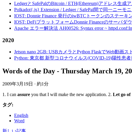
LedgerとSafePalのBitcoin / ETH(Ethereum)アドレス生
Polkadot{.js} Extension / Ledger / Safe
IOST: Donnie Finance 発行のiwBTCトークンのステ
IOST: DeFiプラットフォームDonnie Financeの
Apache エラー解決法 AH00526: Syntax error ~ httpd.conf:Invalid c
2020
Jetson nano 2GB: USBカメラとPython FlaskでWeb
Python: 東京都 新型コロナウイルス(COVID-19)
Words of the Day - Thursday March 19, 2
2009年3月19日
·
約1分
1. I can
assure
you that I will make the new application. 2.
Let go of
タグ:
English
Word
新しい記事