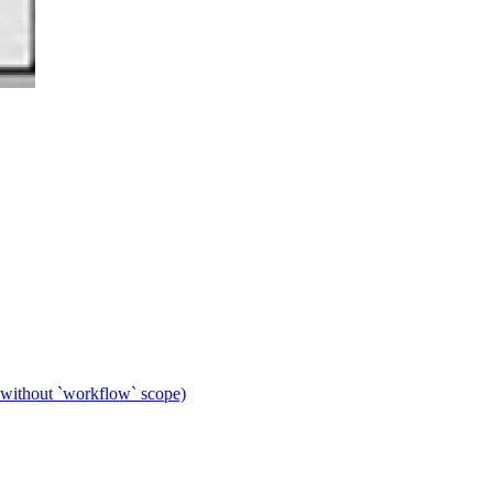
 without `workflow` scope)