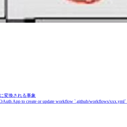
記号に変換される事象
 OAuth App to create or update workflow `.github/workflows/xxx.yml`