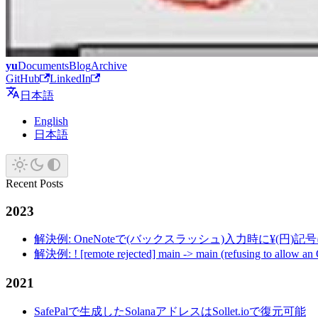
yu
Documents
Blog
Archive
GitHub
LinkedIn
日本語
English
日本語
Recent Posts
2023
解決例: OneNoteで(バックスラッシュ)入力時に¥(円)
解決例: ! [remote rejected] main -> main (refusing to allow an
2021
SafePalで生成したSolanaアドレスはSollet.ioで復元可能