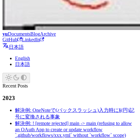
yu
Documents
Blog
Archive
GitHub
LinkedIn
日本語
English
日本語
Recent Posts
2023
解決例: OneNoteで(バックスラッシュ)入力時に¥(円)記
号に変換される事象
解決例: ! [remote rejected] main -> main (refusing to allow
an OAuth App to create or update workflow
`.github/workflows/xxx.yml` without `workflow` scope)