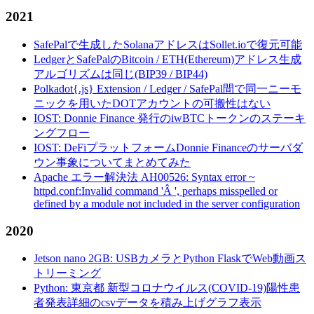
2021
SafePalで生成したSolanaアドレスはSollet.ioで復元可能
LedgerとSafePalのBitcoin / ETH(Ethereum)アドレス生成
アルゴリズムは同じ(BIP39 / BIP44)
Polkadot{.js} Extension / Ledger / SafePal間で同一ニーモ
ニックを用いたDOTアカウントの可搬性はない
IOST: Donnie Finance 発行のiwBTCトークンのステーキ
ングフロー
IOST: DeFiプラットフォームDonnie Financeのサーバダ
ウン事象についてまとめてみた
Apache エラー解決法 AH00526: Syntax error ~
httpd.conf:Invalid command 'Â ', perhaps misspelled or
defined by a module not included in the server configuration
2020
Jetson nano 2GB: USBカメラとPython FlaskでWeb動画ス
トリーミング
Python: 東京都 新型コロナウイルス(COVID-19)陽性患
者発表詳細のcsvデータを積み上げグラフ表示