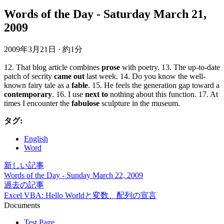
Words of the Day - Saturday March 21,
2009
2009年3月21日
·
約1分
12. That blog article combines
prose
with poetry. 13. The up-to-date
patch of secrity
came out
last week. 14. Do you know the well-
known fairy tale as a
fable
. 15. He feels the generation gap toward a
contemporary
. 16. I use
next to
nothing about this function. 17. At
times I encounter the
fabulose
sculpture in the museum.
タグ:
English
Word
新しい記事
Words of the Day - Sunday March 22, 2009
過去の記事
Excel VBA: Hello Worldと変数、配列の宣言
Documents
Test Page