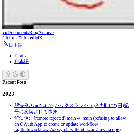
yu
Documents
Blog
Archive
GitHub
LinkedIn
日本語
English
日本語
Recent Posts
2023
解決例: OneNoteで(バックスラッシュ)入力時に¥(円)記
号に変換される事象
解決例: ! [remote rejected] main -> main (refusing to allow
an OAuth App to create or update workflow
`.github/workflows/xxx.yml` without `workflow` scope)