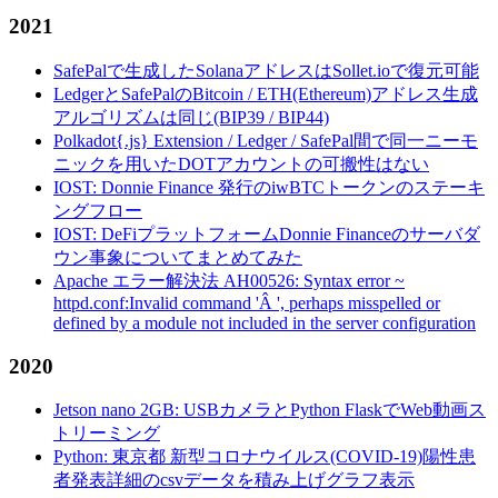
2021
SafePalで生成したSolanaアドレスはSollet.ioで復元可能
LedgerとSafePalのBitcoin / ETH(Ethereum)アドレス生成
アルゴリズムは同じ(BIP39 / BIP44)
Polkadot{.js} Extension / Ledger / SafePal間で同一ニーモ
ニックを用いたDOTアカウントの可搬性はない
IOST: Donnie Finance 発行のiwBTCトークンのステーキ
ングフロー
IOST: DeFiプラットフォームDonnie Financeのサーバダ
ウン事象についてまとめてみた
Apache エラー解決法 AH00526: Syntax error ~
httpd.conf:Invalid command 'Â ', perhaps misspelled or
defined by a module not included in the server configuration
2020
Jetson nano 2GB: USBカメラとPython FlaskでWeb動画ス
トリーミング
Python: 東京都 新型コロナウイルス(COVID-19)陽性患
者発表詳細のcsvデータを積み上げグラフ表示