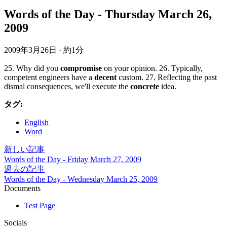
Words of the Day - Thursday March 26,
2009
2009年3月26日
·
約1分
25. Why did you
compromise
on your opinion. 26. Typically,
competent engineers have a
decent
custom. 27. Reflecting the past
dismal consequences, we'll execute the
concrete
idea.
タグ:
English
Word
新しい記事
Words of the Day - Friday March 27, 2009
過去の記事
Words of the Day - Wednesday March 25, 2009
Documents
Test Page
Socials