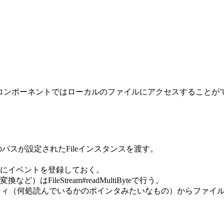
Rコンポーネントではローカルのファイルにアクセスすることが
へのパスが設定されたFileインスタンスを渡す。
にイベントを登録しておく。
ileStream#readMultiByteで行う。
ティ（何処読んでいるかのポインタみたいなもの）からファイル末尾ま