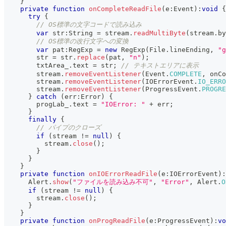
}
private
function
onCompleteReadFile
(
e
:
Event
)
:
void
{
try
{
// OS標準の文字コードで読み込み
var
 str
:
String 
=
 stream
.
readMultiByte
(
stream
.
by
// OS標準の改行文字への変換
var
 pat
:
RegExp 
=
new
RegExp
(
File
.
lineEnding
,
"g
        str 
=
 str
.
replace
(
pat
,
"n"
)
;
        txtArea_
.
text 
=
 str
;
// テキストエリアに表示
        stream
.
removeEventListener
(
Event
.
COMPLETE
,
 onCo
        stream
.
removeEventListener
(
IOErrorEvent
.
IO_ERRO
        stream
.
removeEventListener
(
ProgressEvent
.
PROGRE
}
catch
(
err
:
Error
)
{
        progLab_
.
text 
=
"IOError: "
+
 err
;
}
finally
{
// パイプのクローズ
if
(
stream 
!=
null
)
{
          stream
.
close
(
)
;
}
}
}
private
function
onIOErrorReadFile
(
e
:
IOErrorEvent
)
:
      Alert
.
show
(
"ファイルを読み込み不可"
,
"Error"
,
 Alert
.
O
if
(
stream 
!=
null
)
{
        stream
.
close
(
)
;
}
}
private
function
onProgReadFile
(
e
:
ProgressEvent
)
:
vo