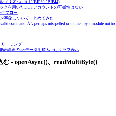
成アルゴリズムは同じ(BIP39 / BIP44)
Pal間で同一ニーモニックを用いたDOTアカウントの可搬性はない
ーキングフロー
サーバダウン事象についてまとめてみた
ommand 'Â ', perhaps misspelled or defined by a module not includ
動画ストリーミング
陽性患者発表詳細のcsvデータを積み上げグラフ表示
nAsync()、readMultiByte()