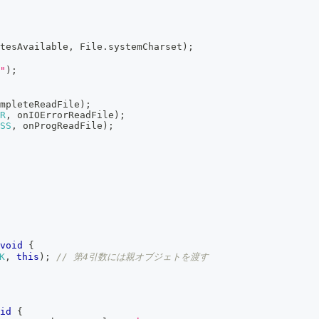
tesAvailable
,
 File
.
systemCharset
)
;
"
)
;
mpleteReadFile
)
;
R
,
 onIOErrorReadFile
)
;
SS
,
 onProgReadFile
)
;
void
{
K
,
this
)
;
// 第4引数には親オブジェトを渡す
id
{