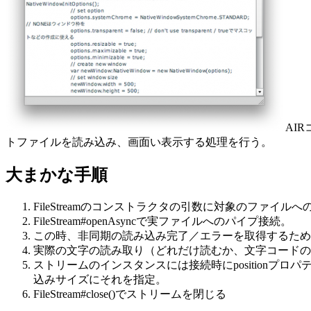
AI
トファイルを読み込み、画面い表示する処理を行う。
大まかな手順
FileStreamのコンストラクタの引数に対象のファイル
FileStream#openAsyncで実ファイルへのパイプ接続。
この時、非同期の読み込み完了／エラーを取得するため
実際の文字の読み取り（どれだけ読むか、文字コードの変換など）はF
ストリームのインスタンスには接続時にpositionプロパ
込みサイズにそれを指定。
FileStream#close()でストリームを閉じる