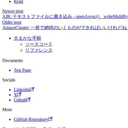
Read
Newer post
AIR: テキストファイルに書き込み - openAsync()、writeMultiByt
Older post
AmazoCluster: 一発で納得のいくものができればいいけれど
大まかな手順
ソースコード
リファレンス
Documents
Test Page
Socials
Linkedin
X
Github
More
GitHub Repository