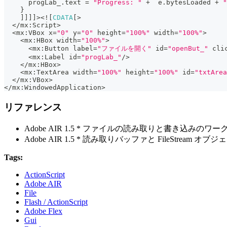
      progLab_
.
text 
=
"Progress: "
+
  e
.
bytesLoaded 
+
"
}
]
]
]
]
>
<
!
[
CDATA
[
>
<
/
mx
:
Script
>
<
mx
:
VBox x
=
"0"
 y
=
"0"
 height
=
"100%"
 width
=
"100%"
>
<
mx
:
HBox width
=
"100%"
>
<
mx
:
Button label
=
"ファイルを開く"
 id
=
"openBut_"
 cli
<
mx
:
Label id
=
"progLab_"
/
>
<
/
mx
:
HBox
>
<
mx
:
TextArea width
=
"100%"
 height
=
"100%"
 id
=
"txtArea
<
/
mx
:
VBox
>
<
/
mx
:
WindowedApplication
>
リファレンス
Adobe AIR 1.5 * ファイルの読み取りと書き込みのワ
Adobe AIR 1.5 * 読み取りバッファと FileStream オブジェ
Tags:
ActionScript
Adobe AIR
File
Flash / ActionScript
Adobe Flex
Gui