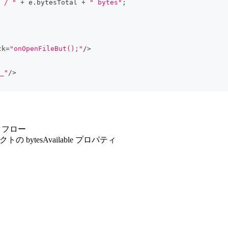
 / "
+
 e
.
bytesTotal 
+
" bytes"
;
ck
=
"onOpenFileBut();"
/
>
_"
/
>
ークフロー
クトの bytesAvailable プロパティ