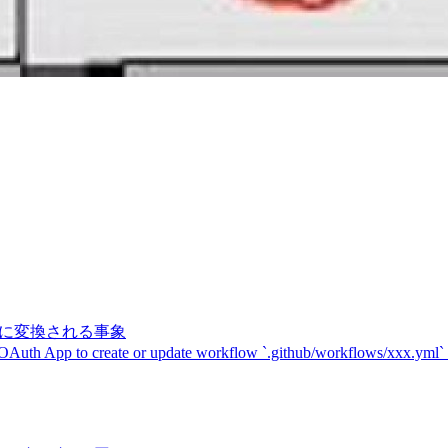
記号に変換される事象
 OAuth App to create or update workflow `.github/workflows/xxx.yml`