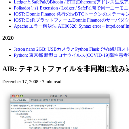
LedgerとSafePalのBitcoin / ETH(Ethereum)アドレス生
Polkadot{.js} Extension / Ledger / Safe
IOST: Donnie Finance 発行のiwBTCトークンのステ
IOST: DeFiプラットフォームDonnie Financeの
Apache エラー解決法 AH00526: Syntax error ~ httpd.conf:Invalid c
2020
Jetson nano 2GB: USBカメラとPython FlaskでWeb
Python: 東京都 新型コロナウイルス(COVID-19)
AIR: テキストファイルを非同期に読み込む - ope
December 17, 2008
·
3 min read