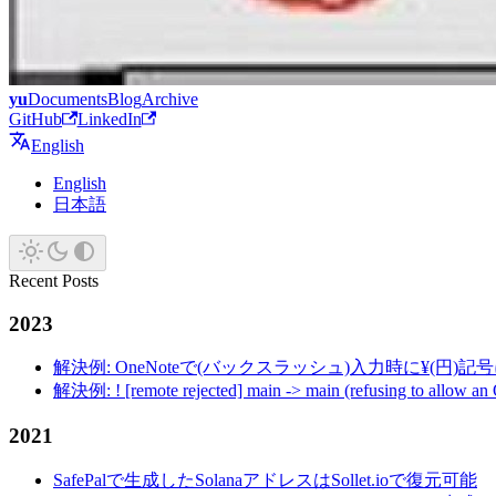
yu
Documents
Blog
Archive
GitHub
LinkedIn
English
English
日本語
Recent Posts
2023
解決例: OneNoteで(バックスラッシュ)入力時に¥(円)
解決例: ! [remote rejected] main -> main (refusing to allow an
2021
SafePalで生成したSolanaアドレスはSollet.ioで復元可能