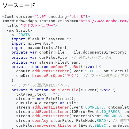
ソースコード
<
?
xml version
=
"1.0"
 encoding
=
"utf-8"
?
>
<
mx
:
WindowedApplication xmlns
:
mx
=
"http://www.adobe.com/
  title
=
"テキストビュワー"
>
<
mx
:
Script
>
<
!
[
CDATA
[
import
 flash
.
filesystem
.
*
;
import
 mx
.
events
.
*
;
import
 mx
.
controls
.
Alert
;
private
var
 choDir
:
File 
=
 File
.
documentsDirectory
;
private
var
 curFile
:
File
;
// 選択されたファイル
private
var
 stream
:
FileStream
;
private
function
onOpenFileBut
(
)
:
void
{
      choDir
.
addEventListener
(
Event
.
SELECT
,
 onSelectFil
      choDir
.
browseForOpen
(
"開く"
)
;
// ファイル選択ダイアロ
}
// ファイルが選択されたイベント
private
function
onSelectFile
(
e
:
Event
)
:
void
{
      txtArea_
.
text 
=
""
;
      stream 
=
new
FileStream
(
)
;
      curFile 
=
 e
.
target 
as
 File
;
      stream
.
addEventListener
(
Event
.
COMPLETE
,
 onComplet
      stream
.
addEventListener
(
IOErrorEvent
.
IO_ERROR
,
 on
      stream
.
addEventListener
(
ProgressEvent
.
PROGRESS
,
 o
      stream
.
openAsync
(
curFile
,
 FileMode
.
READ
)
;
// 非
      curFile
.
removeEventListener
(
Event
.
SELECT
,
 onSelec