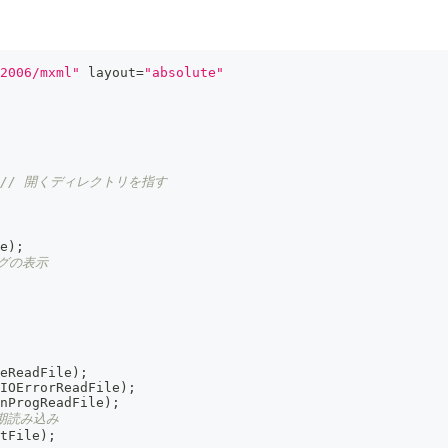
2006/mxml"
 layout
=
"absolute"
// 開くディレクトリを指す
e
)
;
グの表示
eReadFile
)
;
IOErrorReadFile
)
;
nProgReadFile
)
;
同期読み込み
tFile
)
;