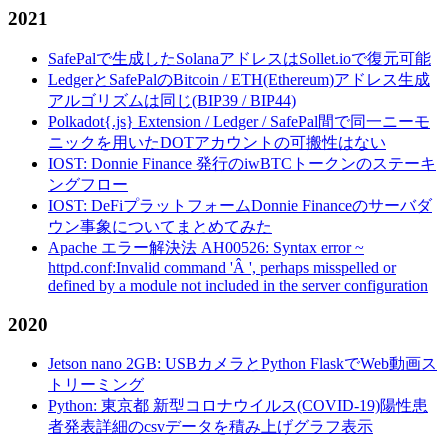
2021
SafePalで生成したSolanaアドレスはSollet.ioで復元可能
LedgerとSafePalのBitcoin / ETH(Ethereum)アドレス生成
アルゴリズムは同じ(BIP39 / BIP44)
Polkadot{.js} Extension / Ledger / SafePal間で同一ニーモ
ニックを用いたDOTアカウントの可搬性はない
IOST: Donnie Finance 発行のiwBTCトークンのステーキ
ングフロー
IOST: DeFiプラットフォームDonnie Financeのサーバダ
ウン事象についてまとめてみた
Apache エラー解決法 AH00526: Syntax error ~
httpd.conf:Invalid command 'Â ', perhaps misspelled or
defined by a module not included in the server configuration
2020
Jetson nano 2GB: USBカメラとPython FlaskでWeb動画ス
トリーミング
Python: 東京都 新型コロナウイルス(COVID-19)陽性患
者発表詳細のcsvデータを積み上げグラフ表示