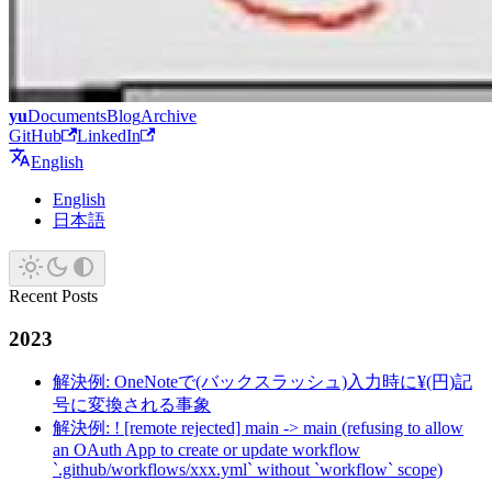
yu
Documents
Blog
Archive
GitHub
LinkedIn
English
English
日本語
Recent Posts
2023
解決例: OneNoteで(バックスラッシュ)入力時に¥(円)記
号に変換される事象
解決例: ! [remote rejected] main -> main (refusing to allow
an OAuth App to create or update workflow
`.github/workflows/xxx.yml` without `workflow` scope)