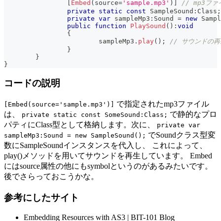
[
Embed
(
source
=
'sample.mp3'
)
]
// mp3フ
private
static
const
 SampleSound
:
Class
;
private
var
 sampleMp3
:
Sound 
=
new
Sampl
public
function
PlaySound
(
)
:
void
{
			sampleMp3
.
play
(
)
;
// サウンドの再
}
}
}
コードの説明
で指定されたmp3ファイル
[Embed(source='sample.mp3')]
は、
で静的なプロ
private static const SomeSound:Class;
パティにClass型として格納します。次に、
private var
でSoundクラス型変
sampleMp3:Sound = new SampleSound();
数にSampleSoundインスタンスを代入し、 これによって、
play()メソッドを用いてサウンドを再生しています。 Embed
にはsource属性の他にもsymbolというのがあるみたいです。
後でさらっておこうかな。
参考にしたサイト
Embedding Resources with AS3 | BIT-101 Blog