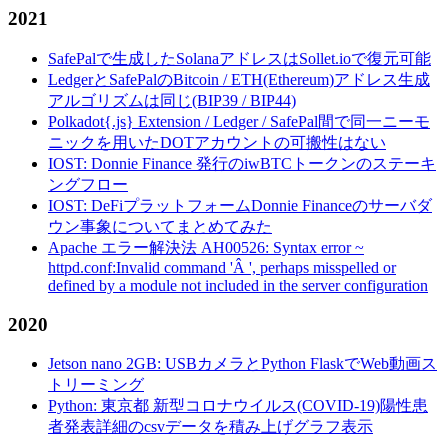
2021
SafePalで生成したSolanaアドレスはSollet.ioで復元可能
LedgerとSafePalのBitcoin / ETH(Ethereum)アドレス生成
アルゴリズムは同じ(BIP39 / BIP44)
Polkadot{.js} Extension / Ledger / SafePal間で同一ニーモ
ニックを用いたDOTアカウントの可搬性はない
IOST: Donnie Finance 発行のiwBTCトークンのステーキ
ングフロー
IOST: DeFiプラットフォームDonnie Financeのサーバダ
ウン事象についてまとめてみた
Apache エラー解決法 AH00526: Syntax error ~
httpd.conf:Invalid command 'Â ', perhaps misspelled or
defined by a module not included in the server configuration
2020
Jetson nano 2GB: USBカメラとPython FlaskでWeb動画ス
トリーミング
Python: 東京都 新型コロナウイルス(COVID-19)陽性患
者発表詳細のcsvデータを積み上げグラフ表示