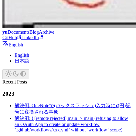
yu
Documents
Blog
Archive
GitHub
LinkedIn
English
English
日本語
Recent Posts
2023
解決例: OneNoteで(バックスラッシュ)入力時に¥(円)記
号に変換される事象
解決例: ! [remote rejected] main -> main (refusing to allow
an OAuth App to create or update workflow
`.github/workflows/xxx.yml` without `workflow` scope)