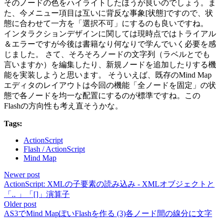
そのノードの色をハイライトしたほうが良いのでしょう。ま
た、今メニュー項目は互いに背反な事象[状態]ですので、状
態に合わせて一方を「選択不可」にするのも良いですね。
インタラクションデザインに関しては現時点ではトライアル
＆エラーですが今後は書籍なり何なりで学んでいく必要を感
じました。 さて、そろそろノードの文字列（ラベルとでも
言いますか）を編集したり、新規ノードを追加したりする機
能を実装しようと思います。 そういえば、既存のMind Map
エディタのレイアウトは今回の機能「全ノードを固定」の状
態で各ノードを均一な配置にするのが標準ですね。この
Flashの方向性も考え直そうかな。
Tags:
ActionScript
Flash / ActionScript
Mind Map
Newer post
ActionScript: XMLの子要素の読み込み - XMLオブジェクトと
「.. 」「[]」演算子
Older post
AS3でMind MapぽいFlashを作る (3)各ノード間の線分に文字