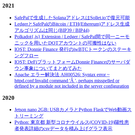
2021
SafePalで生成したSolanaアドレスはSollet.ioで復元可能
LedgerとSafePalのBitcoin / ETH(Ethereum)アドレス生成
アルゴリズムは同じ(BIP39 / BIP44)
Polkadot{.js} Extension / Ledger / SafePal間で同一ニーモ
ニックを用いたDOTアカウントの可搬性はない
IOST: Donnie Finance 発行のiwBTCトークンのステーキ
ングフロー
IOST: DeFiプラットフォームDonnie Financeのサーバダ
ウン事象についてまとめてみた
Apache エラー解決法 AH00526: Syntax error ~
httpd.conf:Invalid command 'Â ', perhaps misspelled or
defined by a module not included in the server configuration
2020
Jetson nano 2GB: USBカメラとPython FlaskでWeb動画ス
トリーミング
Python: 東京都 新型コロナウイルス(COVID-19)陽性患
者発表詳細のcsvデータを積み上げグラフ表示