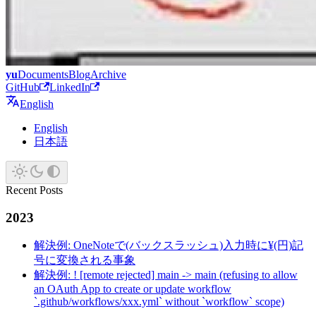
yu
Documents
Blog
Archive
GitHub
LinkedIn
English
English
日本語
Recent Posts
2023
解決例: OneNoteで(バックスラッシュ)入力時に¥(円)記
号に変換される事象
解決例: ! [remote rejected] main -> main (refusing to allow
an OAuth App to create or update workflow
`.github/workflows/xxx.yml` without `workflow` scope)