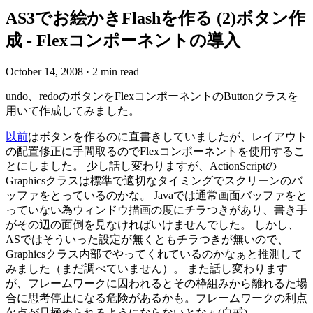
AS3でお絵かきFlashを作る (2)ボタン作
成 - Flexコンポーネントの導入
October 14, 2008
·
2 min read
undo、redoのボタンをFlexコンポーネントのButtonクラスを
用いて作成してみました。
以前
はボタンを作るのに直書きしていましたが、レイアウト
の配置修正に手間取るのでFlexコンポーネントを使用するこ
とにしました。 少し話し変わりますが、ActionScriptの
Graphicsクラスは標準で適切なタイミングでスクリーンのバ
ッファをとっているのかな。 Javaでは通常画面バッファをと
っていない為ウィンドウ描画の度にチラつきがあり、書き手
がその辺の面倒を見なければいけませんでした。 しかし、
ASではそういった設定が無くともチラつきが無いので、
Graphicsクラス内部でやってくれているのかなぁと推測して
みました（まだ調べていません）。 また話し変わります
が、フレームワークに囚われるとその枠組みから離れるた場
合に思考停止になる危険があるかも。フレームワークの利点
欠点が見極められるようにならないとなぁ(自戒)。