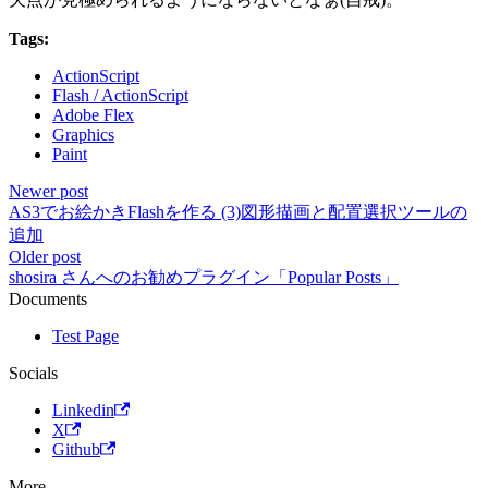
Tags:
ActionScript
Flash / ActionScript
Adobe Flex
Graphics
Paint
Newer post
AS3でお絵かきFlashを作る (3)図形描画と配置選択ツールの
追加
Older post
shosira さんへのお勧めプラグイン「Popular Posts」
Documents
Test Page
Socials
Linkedin
X
Github
More