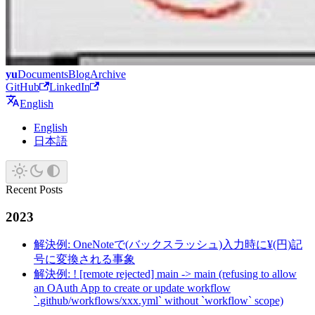
yu
Documents
Blog
Archive
GitHub
LinkedIn
English
English
日本語
Recent Posts
2023
解決例: OneNoteで(バックスラッシュ)入力時に¥(円)記
号に変換される事象
解決例: ! [remote rejected] main -> main (refusing to allow
an OAuth App to create or update workflow
`.github/workflows/xxx.yml` without `workflow` scope)