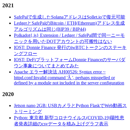
2021
SafePalで生成したSolanaアドレスはSollet.ioで復元可能
LedgerとSafePalのBitcoin / ETH(Ethereum)アドレス生成
アルゴリズムは同じ(BIP39 / BIP44)
Polkadot{.js} Extension / Ledger / SafePal間で同一ニーモ
ニックを用いたDOTアカウントの可搬性はない
IOST: Donnie Finance 発行のiwBTCトークンのステーキ
ングフロー
IOST: DeFiプラットフォームDonnie Financeのサーバダ
ウン事象についてまとめてみた
Apache エラー解決法 AH00526: Syntax error ~
httpd.conf:Invalid command 'Â ', perhaps misspelled or
defined by a module not included in the server configuration
2020
Jetson nano 2GB: USBカメラとPython FlaskでWeb動画ス
トリーミング
Python: 東京都 新型コロナウイルス(COVID-19)陽性患
者発表詳細のcsvデータを積み上げグラフ表示