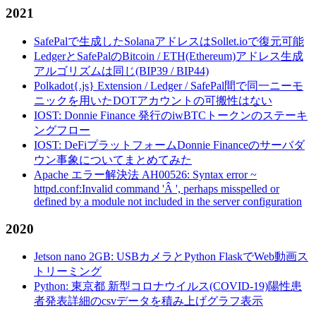
2021
SafePalで生成したSolanaアドレスはSollet.ioで復元可能
LedgerとSafePalのBitcoin / ETH(Ethereum)アドレス生成
アルゴリズムは同じ(BIP39 / BIP44)
Polkadot{.js} Extension / Ledger / SafePal間で同一ニーモ
ニックを用いたDOTアカウントの可搬性はない
IOST: Donnie Finance 発行のiwBTCトークンのステーキ
ングフロー
IOST: DeFiプラットフォームDonnie Financeのサーバダ
ウン事象についてまとめてみた
Apache エラー解決法 AH00526: Syntax error ~
httpd.conf:Invalid command 'Â ', perhaps misspelled or
defined by a module not included in the server configuration
2020
Jetson nano 2GB: USBカメラとPython FlaskでWeb動画ス
トリーミング
Python: 東京都 新型コロナウイルス(COVID-19)陽性患
者発表詳細のcsvデータを積み上げグラフ表示