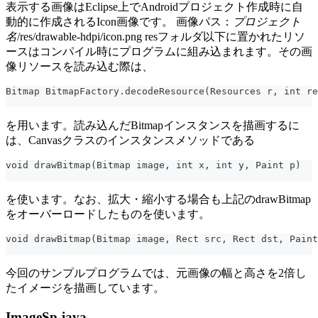
表示する画像はEclipse上でAndroidプロジェクト作成時に自
動的に作成されるIcon画像です。 画像パス：
プロジェクト
名
/res/drawable-hdpi/icon.png resフォルダ以下に置かれたリソ
ースはコンパイル時にプログラムに組み込まれます。その画
像リソースを読み込む際は、
Bitmap BitmapFactory.decodeResource(Resources r, int re
を用います。読み込んだBitmapインスタンスを描画するに
は、Canvasクラスのインスタンスメソッドである
void drawBitmap(Bitmap image, int x, int y, Paint p)
を使います。なお、拡大・縮小する場合も上記のdrawBitmap
をオーバーロードしたものを使います。
void drawBitmap(Bitmap image, Rect src, Rect dst, Paint
今回のサンプルプログラムでは、元画像の幅と高さを2倍し
たイメージを描画しています。
ImageSp.java