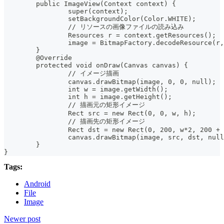
	public ImageView(Context context) {
		super(context);
		setBackgroundColor(Color.WHITE);
		// リソースの画像ファイルの読み込み
		Resources r = context.getResources();
		image = BitmapFactory.decodeResource(r
	}
	@Override
	protected void onDraw(Canvas canvas) {
		// イメージ描画
		canvas.drawBitmap(image, 0, 0, null);
		int w = image.getWidth();
		int h = image.getHeight();
		// 描画元の矩形イメージ
		Rect src = new Rect(0, 0, w, h);
		// 描画先の矩形イメージ
		Rect dst = new Rect(0, 200, w*2, 200 +
		canvas.drawBitmap(image, src, dst, nul
	}
}
Tags:
Android
File
Image
Newer post