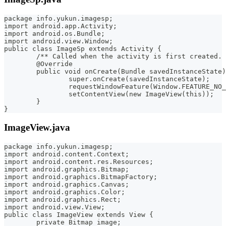
package info.yukun.imagesp;
import android.app.Activity;
import android.os.Bundle;
import android.view.Window;
public class ImageSp extends Activity {
	/** Called when the activity is first created.
	@Override
	public void onCreate(Bundle savedInstanceState
		super.onCreate(savedInstanceState);
		requestWindowFeature(Window.FEATURE_NO
		setContentView(new ImageView(this));
	}
}
ImageView.java
package info.yukun.imagesp;
import android.content.Context;
import android.content.res.Resources;
import android.graphics.Bitmap;
import android.graphics.BitmapFactory;
import android.graphics.Canvas;
import android.graphics.Color;
import android.graphics.Rect;
import android.view.View;
public class ImageView extends View {
	private Bitmap image;