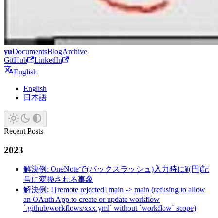
yu
Documents
Blog
Archive
GitHub
LinkedIn
English
English
日本語
Recent Posts
2023
解決例: OneNoteで(バックスラッシュ)入力時に¥(円)記
号に変換される事象
解決例: ! [remote rejected] main -> main (refusing to allow
an OAuth App to create or update workflow
`.github/workflows/xxx.yml` without `workflow` scope)