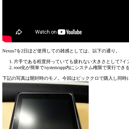
Nexus7を2日ほど使用しての雑感としては、以下の通り。
片手である程度持っていても疲れない大きさとして7イ
root化が簡単で/system/app内にシステム権限で実行
下記の写真は開封時のモノ。今回はビッククロで購入し同時に