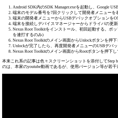
Android SDK内のSDK Manager.exeを起動し、Google 
端末のモデル番号を7回クリックして開発者メニューを
端末の開発者メニューからUSBデバックオプションをO
端末を接続しデバイスマネージャーからドライバの更新する(
Nexus Root Toolkitをインストール、初回起
を連打するのみ)
Nexus Root Toolkitのメイン画面からUnlockボタンを押
Unlockが完了したら、再度開発者メニューのUSBデバ
Nexus Root Toolkitのメイン画面からRootボタンを押下
本来これ系の記事は色々スクリーンショットを添付してStep 
のは、本家のyoutube動画であるが、使用バージョン等