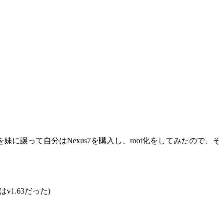
 iPadを妹に譲って自分はNexus7を購入し、root化をしてみ
点ではv1.63だった)