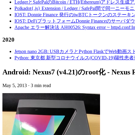
LedgerとSafePalのBitcoin / ETH(Ethereum)アドレス生
Polkadot{.js} Extension / Ledger / Safe
IOST: Donnie Finance 発行のiwBTCトークンのステ
IOST: DeFiプラットフォームDonnie Financeの
Apache エラー解決法 AH00526: Syntax error ~ httpd.conf:Invalid c
2020
Jetson nano 2GB: USBカメラとPython FlaskでWeb
Python: 東京都 新型コロナウイルス(COVID-19)
Android: Nexus7 (v4.21)のroot化 - Nexus R
May 5, 2013
·
3 min read