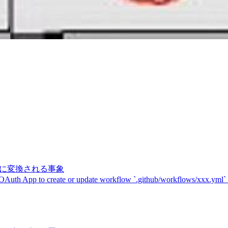
記号に変換される事象
 OAuth App to create or update workflow `.github/workflows/xxx.yml`