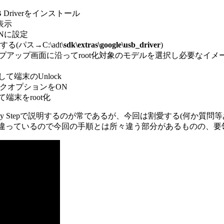
USB Driverをインストール
表示
Nに設定
パス→C:\adt\
sdk\extras\google\usb_driver
)
動する。ポップアップ画面に沿ってroot化対象のモデルを選択し必要
下して端末のUnlock
ックオプションをON
して端末をroot化
by Stepで説明するのが常であるが、今回は割愛する(何か質
が若干違っているので今回の手順とは所々違う部分があるものの、