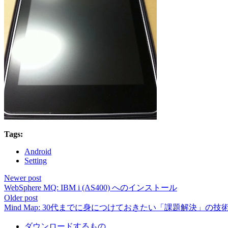
Tags:
Android
Setting
Newer post
WebSphere MQ: IBM i (AS400) へのインストール
Older post
Mind Map: 30代までに身につけておきたい「課題解決」の技術
ダウンロードするもの