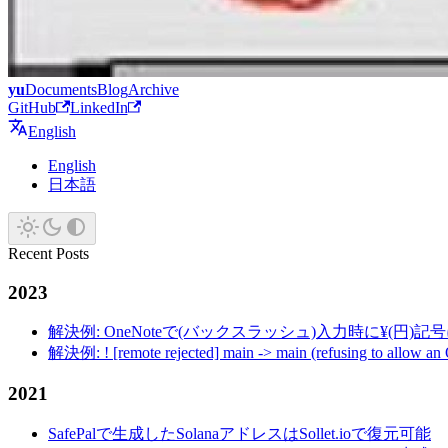
yu
Documents
Blog
Archive
GitHub
LinkedIn
English
English
日本語
Recent Posts
2023
解決例: OneNoteで(バックスラッシュ)入力時に¥(円)
解決例: ! [remote rejected] main -> main (refusing to allow an
2021
SafePalで生成したSolanaアドレスはSollet.ioで復元可能