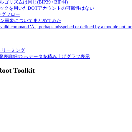
成アルゴリズムは同じ(BIP39 / BIP44)
Pal間で同一ニーモニックを用いたDOTアカウントの可搬性はない
ーキングフロー
サーバダウン事象についてまとめてみた
ommand 'Â ', perhaps misspelled or defined by a module not includ
動画ストリーミング
陽性患者発表詳細のcsvデータを積み上げグラフ表示
oot Toolkit