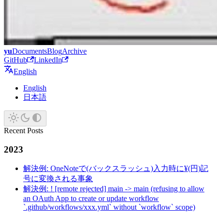
yu
Documents
Blog
Archive
GitHub
LinkedIn
English
English
日本語
Recent Posts
2023
解決例: OneNoteで(バックスラッシュ)入力時に¥(円)記
号に変換される事象
解決例: ! [remote rejected] main -> main (refusing to allow
an OAuth App to create or update workflow
`.github/workflows/xxx.yml` without `workflow` scope)