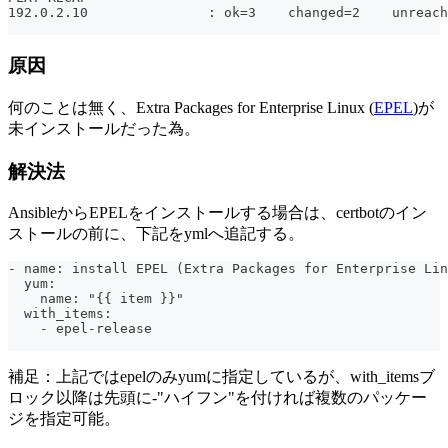
192.0.2.10               : ok=3    changed=2    unreach
原因
何のことは無く、Extra Packages for Enterprise Linux (
EPEL
)が
未インストールだった為。
解決法
AnsibleからEPELをインストールする場合は、certbotのイン
ストールの前に、下記をymlへ追記する。
- name: install EPEL (Extra Packages for Enterprise Lin
  yum:
    name: "{{ item }}"
  with_items:
    - epel-release
補足：上記ではepelのみyumに指定しているが、with_itemsブ
ロック以降は先頭に-"ハイフン"を付ければ複数のパッケー
ジを指定可能。