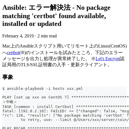
Ansible: エラー解決法 - No package
matching 'certbot' found available,
installed or updated
February 4, 2019
·
2 min read
Mac上のAnsibleスクリプト用いてリモート上のLinux(CentOS)
へ
certbot
(※)のインストールを試みたところ、下記のエラー
メッセージを出力し処理が異常終了した。 ※
Let's Encrypt
認
証局用のTLS/SSL証明書の入手・更新クライアント。
事象
$ ansible-playbook -i hosts xxx.yml
PLAY [set up xxx on CentOS 7] *************************
＜中略＞
TASK [common : install Certbot] ***********************
fatal: [192.0.2.10]: FAILED! => {"changed": false, "msg
"rc": 126, "results": ["No package matching 'certbot' f
	to retry, use: --limit @/Users/xxx/server/coin
PLAY RECAP ********************************************