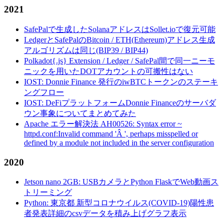
2021
SafePalで生成したSolanaアドレスはSollet.ioで復元可能
LedgerとSafePalのBitcoin / ETH(Ethereum)アドレス生成
アルゴリズムは同じ(BIP39 / BIP44)
Polkadot{.js} Extension / Ledger / SafePal間で同一ニーモ
ニックを用いたDOTアカウントの可搬性はない
IOST: Donnie Finance 発行のiwBTCトークンのステーキ
ングフロー
IOST: DeFiプラットフォームDonnie Financeのサーバダ
ウン事象についてまとめてみた
Apache エラー解決法 AH00526: Syntax error ~
httpd.conf:Invalid command 'Â ', perhaps misspelled or
defined by a module not included in the server configuration
2020
Jetson nano 2GB: USBカメラとPython FlaskでWeb動画ス
トリーミング
Python: 東京都 新型コロナウイルス(COVID-19)陽性患
者発表詳細のcsvデータを積み上げグラフ表示