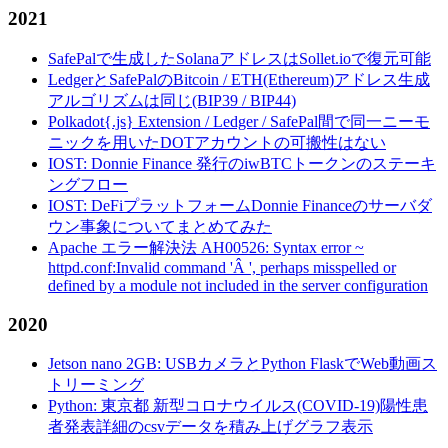
2021
SafePalで生成したSolanaアドレスはSollet.ioで復元可能
LedgerとSafePalのBitcoin / ETH(Ethereum)アドレス生成
アルゴリズムは同じ(BIP39 / BIP44)
Polkadot{.js} Extension / Ledger / SafePal間で同一ニーモ
ニックを用いたDOTアカウントの可搬性はない
IOST: Donnie Finance 発行のiwBTCトークンのステーキ
ングフロー
IOST: DeFiプラットフォームDonnie Financeのサーバダ
ウン事象についてまとめてみた
Apache エラー解決法 AH00526: Syntax error ~
httpd.conf:Invalid command 'Â ', perhaps misspelled or
defined by a module not included in the server configuration
2020
Jetson nano 2GB: USBカメラとPython FlaskでWeb動画ス
トリーミング
Python: 東京都 新型コロナウイルス(COVID-19)陽性患
者発表詳細のcsvデータを積み上げグラフ表示