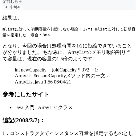
楽観しちゃ
…< 中略>…
結果は、
mlistに対して初期容量を指定しない場合：17ms mlistに対して初期容
量を指定した 場合：8ms
となり、今回の場合は処理時間を1/2に短縮できていること
が分かりました。 ちなみに、ArrayListのメモリ動的割り当
て容量は、現在の容量の1.5倍のようです。
int newCapacity = (oldCapacity * 3)/2 + 1;
ArrayList#ensureCapacityメソッド内の一文 -
ArrayList.java 1.56 06/04/21
参考にしたサイト
Java 入門 | ArrayList クラス
追記(2008/3/7)：
1．コンストラクタでインスタンス容量を指定するものとし