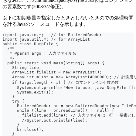
ちなみに、このint initialCapacityの容量の単位はコレクション
の要素数です(2008/3/7修正)。
以下に初期容量を指定したときとしないときのでの処理時間
を計るJavaのソースコードを示します。
import java.io.*;   // for BufferedReader
import java.util.*; // for ArrayList
public class DumpFile {
  /**
   * @param args : 入力ファイル名
   */
  public static void main(String[] args) {
    String line;
    ArrayList filelist = new ArrayList();
    ArrayList mlist = new ArrayList(4000000); //
    if (args.length < 1) { // コマンドライン引数の数
      System.out.println("How to use: java DumpFile [fi
      System.exit(1);
    }
    try {
      BufferedReader br = new BufferedReader(new FileRe
      while ((line = br.readLine()) != null) {
        filelist.add(line); // 入力ファイルは一行=一要素と
        //System.out.println(line);
      }
      br.close();
    }