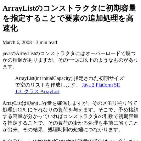
ArrayListのコンストラクタに初期容量
を指定することで要素の追加処理を高
速化
March 6, 2008
·
3 min read
javaのArrayListのコンストラクタにはオーバーロードで幾つ
かの種類がありますが、その一つに以下のようなものがあり
ます。
ArrayList(int initialCapacity) 指定された初期サイズ
で空のリストを作成します。
Java 2 Platform SE
1.3: クラス ArrayList
ArrayListは動的に容量を確保しますが、そのメモリ割り当て
処理はCPUにそれなりの負荷を与えます。そこで、予め格納
する容量が分かっていればコンストラクタの引数で初期容量
を指定することで、その負荷の掛かる処理を事前に省くこと
が出来、その結果、処理時間の短縮につながります。