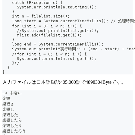
    catch (Exception e) {
      System.err.println(e.toString());
    }
    int n = filelist.size();
    long start = System.currentTimeMillis(); // 処理
    for (int i = 0; i < n; i++) {
      //System.out.println(list.get(i));
      mlist.add(filelist.get(i));
    }
    long end = System.currentTimeMillis();
    System.out.println("実行時間:" + (end - start) + "ms
    /*for (int i = 0; i < n; i++) {
      System.out.println(mlist.get(i));
    }*/
  }
}
入力ファイルは日本語単語405,000語で4898304Byteです。
…< 中略>…
楽観
楽観さ
楽観し
楽観した
楽観したら
楽観したり
楽観したろう