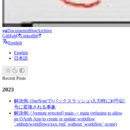
yu
Documents
Blog
Archive
GitHub
LinkedIn
English
English
日本語
Recent Posts
2023
解決例: OneNoteで(バックスラッシュ)入力時に¥(円)記
号に変換される事象
解決例: ! [remote rejected] main -> main (refusing to allow
an OAuth App to create or update workflow
`.github/workflows/xxx.yml` without `workflow` scope)