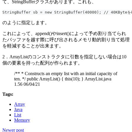
て、StringBufferクラスがあります。これも、
StringBuffer sb = new StringBuffer(40000); // 40KByte
のように指定します。
これによって、append()やinsert()によって予め割り当てられ
たバッファを越す際に呼び出されるメモリ動的割り当て処理
を軽減することが出来ます。
2．ArrayListのコンストラクタに引数を指定しない場合は10
個の要素を持った配列が作られます。
/** * Constructs an empty list with an initial capacity of
ten. */ public ArrayList() { this(10); } ArrayList.java
1.56 06/04/21
Tags:
Array
Java
List
Memory
Newer post