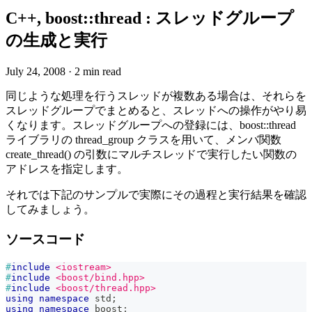
C++, boost::thread : スレッドグループ
の生成と実行
July 24, 2008
·
2 min read
同じような処理を行うスレッドが複数ある場合は、それらを
スレッドグループでまとめると、スレッドへの操作がやり易
くなります。スレッドグループへの登録には、boost::thread
ライブラリの thread_group クラスを用いて、メンバ関数
create_thread() の引数にマルチスレッドで実行したい関数の
アドレスを指定します。
それでは下記のサンプルで実際にその過程と実行結果を確認
してみましょう。
ソースコード
#
include
<iostream>
#
include
<boost/bind.hpp>
#
include
<boost/thread.hpp>
using
namespace
 std
;
using
namespace
 boost
;