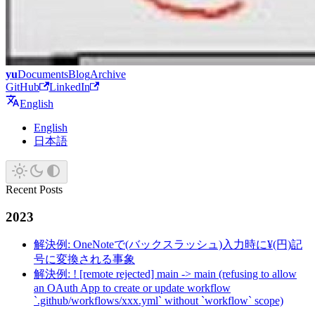
yu
Documents
Blog
Archive
GitHub
LinkedIn
English
English
日本語
Recent Posts
2023
解決例: OneNoteで(バックスラッシュ)入力時に¥(円)記
号に変換される事象
解決例: ! [remote rejected] main -> main (refusing to allow
an OAuth App to create or update workflow
`.github/workflows/xxx.yml` without `workflow` scope)