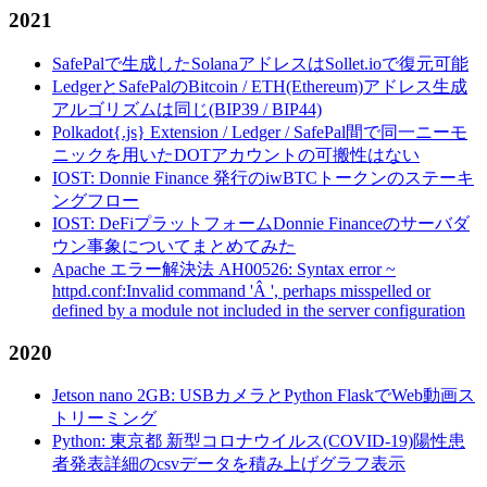
2021
SafePalで生成したSolanaアドレスはSollet.ioで復元可能
LedgerとSafePalのBitcoin / ETH(Ethereum)アドレス生成
アルゴリズムは同じ(BIP39 / BIP44)
Polkadot{.js} Extension / Ledger / SafePal間で同一ニーモ
ニックを用いたDOTアカウントの可搬性はない
IOST: Donnie Finance 発行のiwBTCトークンのステーキ
ングフロー
IOST: DeFiプラットフォームDonnie Financeのサーバダ
ウン事象についてまとめてみた
Apache エラー解決法 AH00526: Syntax error ~
httpd.conf:Invalid command 'Â ', perhaps misspelled or
defined by a module not included in the server configuration
2020
Jetson nano 2GB: USBカメラとPython FlaskでWeb動画ス
トリーミング
Python: 東京都 新型コロナウイルス(COVID-19)陽性患
者発表詳細のcsvデータを積み上げグラフ表示