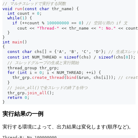
// マルチスレッドで実行する関数
void
run
(
const
char
 thr_name
)
{
int
 count 
=
0
;
while
(
1
)
{
if
(
++
count 
%
100000000
==
0
)
// 空回り用の if 文
      cout 
<<
"Thread-"
<<
 thr_name 
<<
": No."
<<
 count
}
}
int
main
(
)
{
const
char
 chs
[
]
=
{
'A'
,
'B'
,
'C'
,
'D'
}
;
// 生成スレッ
const
int
 NUM_THREAD 
=
sizeof
(
chs
)
/
sizeof
(
chs
[
0
]
)
;
// スレッドグループの生成と実行開始
  thread_group thr_grp
;
for
(
int
 i 
=
0
;
 i 
<
 NUM_THREAD
;
++
i
)
{
    thr_grp
.
create_thread
(
bind
(
&
run
,
 chs
[
i
]
)
)
;
// cre
}
// join_all()で全スレッドの終了を待つ
  thr_grp
.
join_all
(
)
;
return
0
;
}
実行結果の一例
実行する環境によって、出力結果は変化します(順序など)。
Thread-B: No.100000000