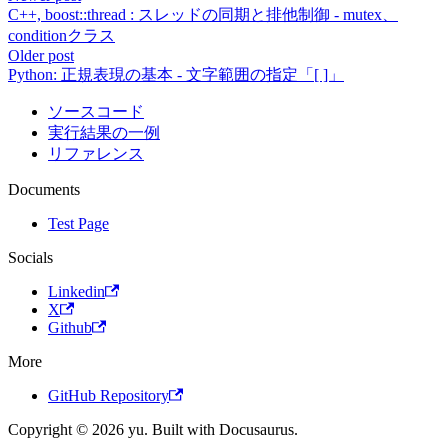
C++, boost::thread : スレッドの同期と排他制御 - mutex、
conditionクラス
Older post
Python: 正規表現の基本 - 文字範囲の指定「[ ]」
ソースコード
実行結果の一例
リファレンス
Documents
Test Page
Socials
Linkedin
X
Github
More
GitHub Repository
Copyright © 2026 yu. Built with Docusaurus.