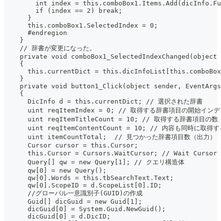
        int index = this.comboBox1.Items.Add(dicInfo.Fu
        if (index == 2) break;
      }
      this.comboBox1.SelectedIndex = 0;
      #endregion
    }
    // 辞書が変更になった。
    private void comboBox1_SelectedIndexChanged(object
    {
      this.currentDict = this.dicInfoList[this.comboBox
    }
    private void button1_Click(object sender, EventArgs
    {
      DicInfo d = this.currentDict; // 選択された辞書
      uint reqItemIndex = 0; // 取得する辞書項目の開始イン
      uint reqItemTitleCount = 10; // 取得する辞書項目の数
      uint reqItemContentCount = 10; // 内容も同時に
      uint itemCountTotal;  // 見つかった辞書項目数（出力）
      Cursor cursor = this.Cursor;
      this.Cursor = Cursors.WaitCursor; // Wait Curs
      Query[] qw = new Query[1]; // クエリ構造体
      qw[0] = new Query();
      qw[0].Words = this.tbSearchText.Text;
      qw[0].ScopeID = d.ScopeList[0].ID;
      //グローバル一意識別子(GUID)の作成
      Guid[] dicGuid = new Guid[1];
      dicGuid[0] = System.Guid.NewGuid();
      dicGuid[0] = d.DicID;