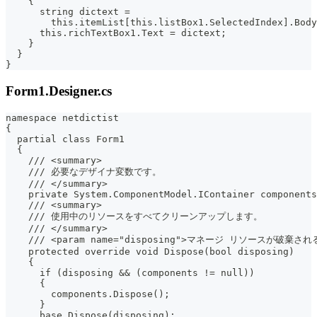
    {
      string dictext =
        this.itemList[this.listBox1.SelectedIndex].Body
      this.richTextBox1.Text = dictext;
    }
  }
}
Form1.Designer.cs
namespace netdictist
{
  partial class Form1
  {
    /// <summary>
    /// 必要なデザイナ変数です。
    /// </summary>
    private System.ComponentModel.IContainer components
    /// <summary>
    /// 使用中のリソースをすべてクリーンアップします。
    /// </summary>
    /// <param name="disposing">マネージ リソースが破棄さ
    protected override void Dispose(bool disposing)
    {
      if (disposing && (components != null))
      {
        components.Dispose();
      }
      base.Dispose(disposing);