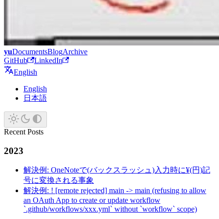
yu
Documents
Blog
Archive
GitHub
LinkedIn
English
English
日本語
Recent Posts
2023
解決例: OneNoteで(バックスラッシュ)入力時に¥(円)記
号に変換される事象
解決例: ! [remote rejected] main -> main (refusing to allow
an OAuth App to create or update workflow
`.github/workflows/xxx.yml` without `workflow` scope)