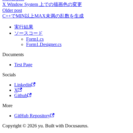
X Window System 上での描画色の変更
Older post
C++でMIN以上MAX未満の乱数を生成
実行結果
ソースコード
Form1.cs
Form1.Designer.cs
Documents
Test Page
Socials
Linkedin
X
Github
More
GitHub Repository
Copyright © 2026 yu. Built with Docusaurus.