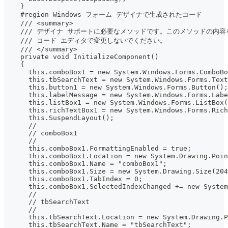
    }
    #region Windows フォーム デザイナで生成されたコード
    /// <summary>
    /// デザイナ サポートに必要なメソッドです。このメソッドの内容
    /// コード エディタで変更しないでください。
    /// </summary>
    private void InitializeComponent()
    {
      this.comboBox1 = new System.Windows.Forms.ComboBo
      this.tbSearchText = new System.Windows.Forms.Text
      this.button1 = new System.Windows.Forms.Button();
      this.labelMessage = new System.Windows.Forms.Labe
      this.listBox1 = new System.Windows.Forms.ListBox(
      this.richTextBox1 = new System.Windows.Forms.Rich
      this.SuspendLayout();
      //
      // comboBox1
      //
      this.comboBox1.FormattingEnabled = true;
      this.comboBox1.Location = new System.Drawing.Poin
      this.comboBox1.Name = "comboBox1";
      this.comboBox1.Size = new System.Drawing.Size(204
      this.comboBox1.TabIndex = 0;
      this.comboBox1.SelectedIndexChanged += new System
      //
      // tbSearchText
      //
      this.tbSearchText.Location = new System.Drawing.P
      this.tbSearchText.Name = "tbSearchText";