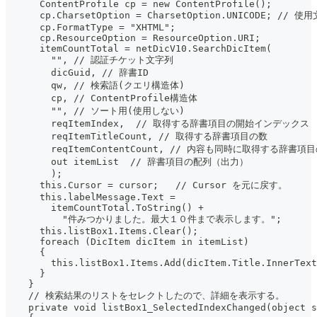
      ContentProfile cp = new ContentProfile();
      cp.CharsetOption = CharsetOption.UNICODE; //
      cp.FormatType = "XHTML";
      cp.ResourceOption = ResourceOption.URI;
      itemCountTotal = netDicV10.SearchDicItem(
        "", // 認証チケット文字列
        dicGuid, // 辞書ID
        qw, // 検索語(クエリ構造体)
        cp, // ContentProfile構造体
        "", // ソート用(使用しない)
        reqItemIndex,  // 取得する辞書項目の開始インデックス
        reqItemTitleCount, // 取得する辞書項目の数
        reqItemContentCount, // 内容も同時に取得する辞書項
        out itemList  // 辞書項目の配列（出力）
        );
      this.Cursor = cursor;   // Cursor を元に戻す。
      this.labelMessage.Text =
        itemCountTotal.ToString() +
          "件みつかりました。最大１０件まで表示します。";
      this.listBox1.Items.Clear();
      foreach (DicItem dicItem in itemList)
      {
        this.listBox1.Items.Add(dicItem.Title.InnerText
      }
    }
    // 検索結果のリストをセレクトしたので、詳細を表示する。
    private void listBox1_SelectedIndexChanged(object s