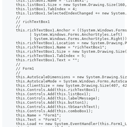
      this.listBox1.Name = "listBox1";
      this.listBox1.Size = new System.Drawing.Size(160,
      this.listBox1.TabIndex = 4;
      this.listBox1.SelectedIndexChanged += new System.
      //
      // richTextBox1
      //
      this.richTextBox1.Anchor = ((System.Windows.Forms
            | System.Windows.Forms.AnchorStyles.Left)
            | System.Windows.Forms.AnchorStyles.Right))
      this.richTextBox1.Location = new System.Drawing.P
      this.richTextBox1.Name = "richTextBox1";
      this.richTextBox1.Size = new System.Drawing.Size(
      this.richTextBox1.TabIndex = 5;
      this.richTextBox1.Text = "";
      //
      // Form1
      //
      this.AutoScaleDimensions = new System.Drawing.Siz
      this.AutoScaleMode = System.Windows.Forms.AutoSca
      this.ClientSize = new System.Drawing.Size(407, 42
      this.Controls.Add(this.richTextBox1);
      this.Controls.Add(this.listBox1);
      this.Controls.Add(this.labelMessage);
      this.Controls.Add(this.button1);
      this.Controls.Add(this.tbSearchText);
      this.Controls.Add(this.comboBox1);
      this.Name = "Form1";
      this.Text = "Form1";
      this.Load += new System.EventHandler(this.Form1_L