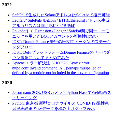
2021
SafePalで生成したSolanaアドレスはSollet.ioで復元可能
LedgerとSafePalのBitcoin / ETH(Ethereum)アドレス生成
アルゴリズムは同じ(BIP39 / BIP44)
Polkadot{.js} Extension / Ledger / SafePal間で同一ニーモ
ニックを用いたDOTアカウントの可搬性はない
IOST: Donnie Finance 発行のiwBTCトークンのステーキ
ングフロー
IOST: DeFiプラットフォームDonnie Financeのサーバダ
ウン事象についてまとめてみた
Apache エラー解決法 AH00526: Syntax error ~
httpd.conf:Invalid command 'Â ', perhaps misspelled or
defined by a module not included in the server configuration
2020
Jetson nano 2GB: USBカメラとPython FlaskでWeb動画ス
トリーミング
Python: 東京都 新型コロナウイルス(COVID-19)陽性患
者発表詳細のcsvデータを積み上げグラフ表示