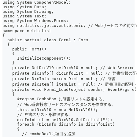
using System.ComponentModel;
using System.Data;
using System.Drawing;
using System.Text;
using System.Windows.Forms;
using netdictist.jp.co.est.btonic; // Webサービスの名前
namespace netdictist
{
  public partial class Form1 : Form
  {
    public Form1()
    {
      InitializeComponent();
    }
    private NetDicV10 netDicV10 = null; // Web Se
    private DicInfo[] dicInfoList = null; // 辞書情
    private DicInfo currentDict = null; // 辞書
    private DicItem[] itemList = null; // 辞書項目の配
    private void Form1_Load(object sender, EventArgs e)
    {
      #region ComboBox に辞書リストを設定する。
      // Web辞書検索サービスのインスタンスを作成する。
      this.netDicV10 = new NetDicV10();
      // 辞書のリストを取得する。
      dicInfoList = netDicV10.GetDicList("");
      foreach (DicInfo dicInfo in dicInfoList)
      {
        // comboBox1に項目を追加