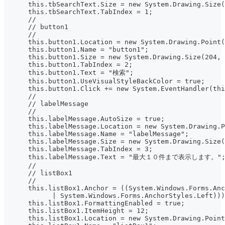
      this.tbSearchText.Size = new System.Drawing.Size(
      this.tbSearchText.TabIndex = 1;
      //
      // button1
      //
      this.button1.Location = new System.Drawing.Point(
      this.button1.Name = "button1";
      this.button1.Size = new System.Drawing.Size(204, 
      this.button1.TabIndex = 2;
      this.button1.Text = "検索";
      this.button1.UseVisualStyleBackColor = true;
      this.button1.Click += new System.EventHandler(thi
      //
      // labelMessage
      //
      this.labelMessage.AutoSize = true;
      this.labelMessage.Location = new System.Drawing.P
      this.labelMessage.Name = "labelMessage";
      this.labelMessage.Size = new System.Drawing.Size(
      this.labelMessage.TabIndex = 3;
      this.labelMessage.Text = "最大１０件まで表示します。"
      //
      // listBox1
      //
      this.listBox1.Anchor = ((System.Windows.Forms.Anc
            | System.Windows.Forms.AnchorStyles.Left)))
      this.listBox1.FormattingEnabled = true;
      this.listBox1.ItemHeight = 12;
      this.listBox1.Location = new System.Drawing.Point