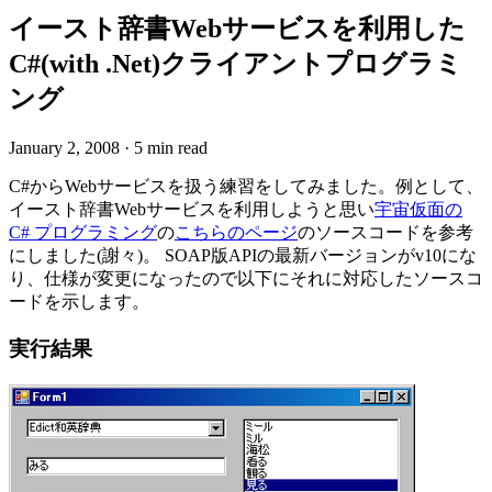
イースト辞書Webサービスを利用した
C#(with .Net)クライアントプログラミ
ング
January 2, 2008
·
5 min read
C#からWebサービスを扱う練習をしてみました。例として、
イースト辞書Webサービスを利用しようと思い
宇宙仮面の
C# プログラミング
の
こちらのページ
のソースコードを参考
にしました(謝々)。 SOAP版APIの最新バージョンがv10にな
り、仕様が変更になったので以下にそれに対応したソースコ
ードを示します。
実行結果