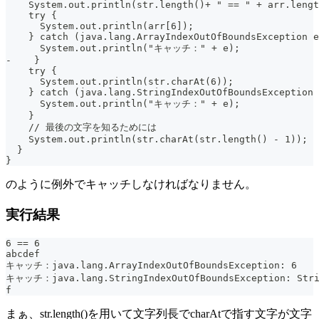
    System.out.println(str.length()+ " == " + arr.lengt
    try {
      System.out.println(arr[6]);
    } catch (java.lang.ArrayIndexOutOfBoundsException e
      System.out.println("キャッチ：" + e);
-    }
    try {
      System.out.println(str.charAt(6));
    } catch (java.lang.StringIndexOutOfBoundsException 
      System.out.println("キャッチ：" + e);
    }
    // 最後の文字を知るためには
    System.out.println(str.charAt(str.length() - 1));
  }
}
のように例外でキャッチしなければなりません。
実行結果
6 == 6
abcdef
キャッチ：java.lang.ArrayIndexOutOfBoundsException: 6
キャッチ：java.lang.StringIndexOutOfBoundsException: Stri
f
まぁ、str.length()を用いて文字列長でcharAtで指す文字が文字