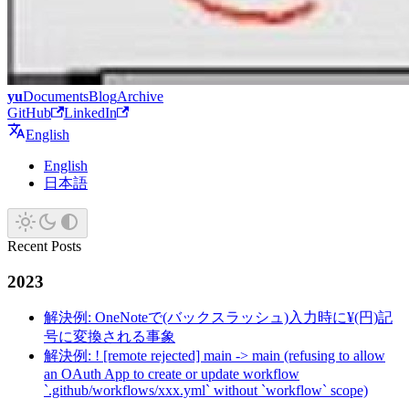
yu
Documents
Blog
Archive
GitHub
LinkedIn
English
English
日本語
Recent Posts
2023
解決例: OneNoteで(バックスラッシュ)入力時に¥(円)記
号に変換される事象
解決例: ! [remote rejected] main -> main (refusing to allow
an OAuth App to create or update workflow
`.github/workflows/xxx.yml` without `workflow` scope)