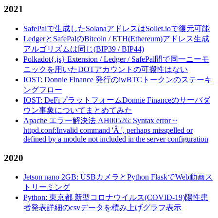
2021
SafePalで生成したSolanaアドレスはSollet.ioで復元可能
LedgerとSafePalのBitcoin / ETH(Ethereum)アドレス生成
アルゴリズムは同じ(BIP39 / BIP44)
Polkadot{.js} Extension / Ledger / SafePal間で同一ニーモ
ニックを用いたDOTアカウントの可搬性はない
IOST: Donnie Finance 発行のiwBTCトークンのステーキ
ングフロー
IOST: DeFiプラットフォームDonnie Financeのサーバダ
ウン事象についてまとめてみた
Apache エラー解決法 AH00526: Syntax error ~
httpd.conf:Invalid command 'Â ', perhaps misspelled or
defined by a module not included in the server configuration
2020
Jetson nano 2GB: USBカメラとPython FlaskでWeb動画ス
トリーミング
Python: 東京都 新型コロナウイルス(COVID-19)陽性患
者発表詳細のcsvデータを積み上げグラフ表示