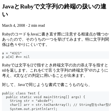
JavaとRubyで文字列の終端の扱いの違
い
March 4, 2008
·
2 min read
RubyのコードをJavaに書き直す際に注意する相違点が幾つか
あったので、そのうちの一つを挙げてみます。特に文字列関
係は色々やりにくいです。
a = "4321"
p a[4] #=> nil
Rubyでは文字を[]で指すとき終端文字の次の添え字を指すと
nilを返します。これをCで言う文字列の終端文字'\0'のように
考え、if文などの判定に用いることが出来ます。
対して、Javaで同じような書式で書こうものなら、
public class Test {
  public static void main(String[] args) {
    String str = "abcdef";
    char[] arr = str.toCharArray(); // String型をcha
    System.out.println(arr);