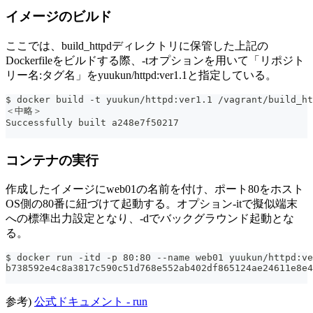
イメージのビルド
ここでは、build_httpdディレクトリに保管した上記の
Dockerfileをビルドする際、-tオプションを用いて「リポジト
リー名:タグ名」をyuukun/httpd:ver1.1と指定している。
$ docker build -t yuukun/httpd:ver1.1 /vagrant/build_ht
＜中略＞
Successfully built a248e7f50217
コンテナの実行
作成したイメージにweb01の名前を付け、ポート80をホスト
OS側の80番に紐づけて起動する。オプション-itで擬似端末
への標準出力設定となり、-dでバックグラウンド起動とな
る。
$ docker run -itd -p 80:80 --name web01 yuukun/httpd:ve
b738592e4c8a3817c590c51d768e552ab402df865124ae24611e8e4
参考)
公式ドキュメント - run