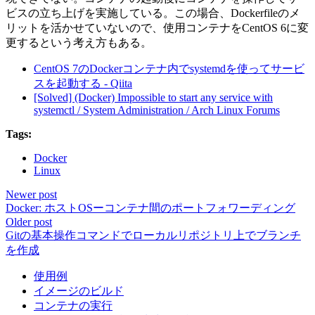
ビスの立ち上げを実施している。この場合、Dockerfileのメ
リットを活かせていないので、使用コンテナをCentOS 6に変
更するという考え方もある。
CentOS 7のDockerコンテナ内でsystemdを使ってサービ
スを起動する - Qiita
[Solved] (Docker) Impossible to start any service with
systemctl / System Administration / Arch Linux Forums
Tags:
Docker
Linux
Newer post
Docker: ホストOSーコンテナ間のポートフォワーディング
Older post
Gitの基本操作コマンドでローカルリポジトリ上でブランチ
を作成
使用例
イメージのビルド
コンテナの実行