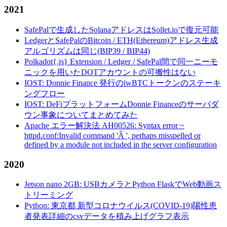
2021
SafePalで生成したSolanaアドレスはSollet.ioで復元可能
LedgerとSafePalのBitcoin / ETH(Ethereum)アドレス生成
アルゴリズムは同じ(BIP39 / BIP44)
Polkadot{.js} Extension / Ledger / SafePal間で同一ニーモ
ニックを用いたDOTアカウントの可搬性はない
IOST: Donnie Finance 発行のiwBTCトークンのステーキ
ングフロー
IOST: DeFiプラットフォームDonnie Financeのサーバダ
ウン事象についてまとめてみた
Apache エラー解決法 AH00526: Syntax error ~
httpd.conf:Invalid command 'Â ', perhaps misspelled or
defined by a module not included in the server configuration
2020
Jetson nano 2GB: USBカメラとPython FlaskでWeb動画ス
トリーミング
Python: 東京都 新型コロナウイルス(COVID-19)陽性患
者発表詳細のcsvデータを積み上げグラフ表示