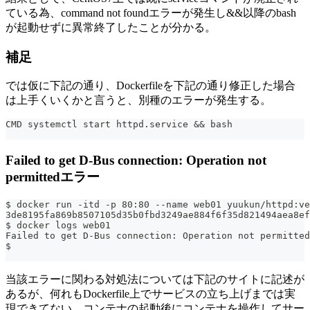
ている為、command not foundエラーが発生し&&以降のbash
が起動せずに異常終了したことが分かる。
補足
では仮に下記の通り、Dockerfileを下記の通り修正した場合
は上手くいくかと言うと、別種のエラーが発生する。
CMD systemctl start httpd.service && bash
Failed to get D-Bus connection: Operation not
permittedエラー
$ docker run -itd -p 80:80 --name web01 yuukun/httpd:ve
3de8195fa869b8507105d35b0fbd3249ae884f6f35d821494aea8ef
$ docker logs web01
Failed to get D-Bus connection: Operation not permitted
$
当該エラーに関わる対処法については下記のサイトに記述が
あるが、何れもDockerfile上でサービスの立ち上げまでは実
現できてない。コンテナの起動後にコンテナを操作してサー