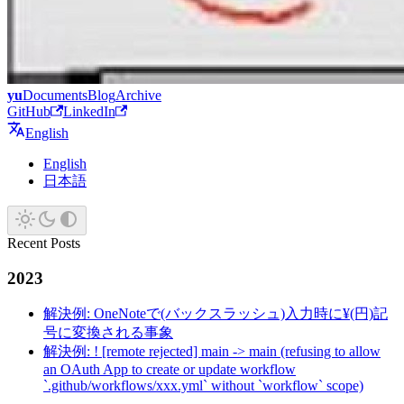
yu
Documents
Blog
Archive
GitHub
LinkedIn
English
English
日本語
Recent Posts
2023
解決例: OneNoteで(バックスラッシュ)入力時に¥(円)記
号に変換される事象
解決例: ! [remote rejected] main -> main (refusing to allow
an OAuth App to create or update workflow
`.github/workflows/xxx.yml` without `workflow` scope)