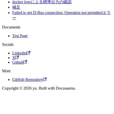
docker logsによる標準出力の確認
補足
Failed to get D-Bus connection: Operation not permittedエラ
ー
Documents
Test Page
Socials
Linkedin
X
Github
More
GitHub Repository
Copyright © 2026 yu. Built with Docusaurus.