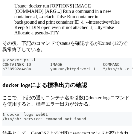
Usage: docker run [OPTIONS] IMAGE
[COMMAND] [ARG...] Run a command in a new
container -d, --detach=false Run container in
background and print container ID -i, --interactive=false
Keep STDIN open even if not attached -t, --tty=false
Allocate a pseudo-TTY
その後、下記のコマンドでstatusを確認するがExited (127)で
異常終了している。
$ docker ps -l
CONTAINER ID        IMAGE                 COMMAND      
b738592e4c8a        yuukun/httpd:ver1.1   "/bin/sh -c '
docker logsによる標準出力の確認
ここで、下記の通りコンテナ名を引数にdocker logsコマンド
を使用すると、標準エラー出力が分かる。
$ docker logs web01
/bin/sh: service: command not found
結果として、CentOS7上では既にserviceコマンドが廃止され