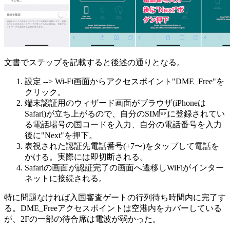
文書でステップを記載すると後述の通りとなる。
設定 --> Wi-Fi画面からアクセスポイント"DME_Free"を
クリック。
端末認証用のウィザード画面がブラウザ(iPhoneは
Safari)が立ち上がるので、自分のSIMに登録されてい
る電話場号の国コードを入力、自分の電話番号を入力
後に"Next"を押下。
表視された認証先電話番号(+7〜)をタップして電話を
かける。実際には即切断される。
Safariの画面が認証完了の画面へ遷移しWiFiがインター
ネットに接続される。
特に問題なければ入国審査ゲートの行列待ち時間内に完了す
る。DME_Freeアクセスポイントは空港内をカバーしている
が、2Fの一部の待合席は電波が弱かった。