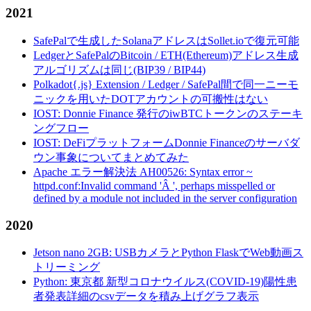
2021
SafePalで生成したSolanaアドレスはSollet.ioで復元可能
LedgerとSafePalのBitcoin / ETH(Ethereum)アドレス生成
アルゴリズムは同じ(BIP39 / BIP44)
Polkadot{.js} Extension / Ledger / SafePal間で同一ニーモ
ニックを用いたDOTアカウントの可搬性はない
IOST: Donnie Finance 発行のiwBTCトークンのステーキ
ングフロー
IOST: DeFiプラットフォームDonnie Financeのサーバダ
ウン事象についてまとめてみた
Apache エラー解決法 AH00526: Syntax error ~
httpd.conf:Invalid command 'Â ', perhaps misspelled or
defined by a module not included in the server configuration
2020
Jetson nano 2GB: USBカメラとPython FlaskでWeb動画ス
トリーミング
Python: 東京都 新型コロナウイルス(COVID-19)陽性患
者発表詳細のcsvデータを積み上げグラフ表示