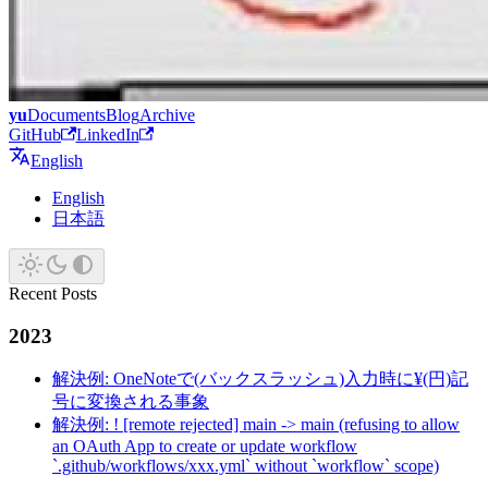
yu
Documents
Blog
Archive
GitHub
LinkedIn
English
English
日本語
Recent Posts
2023
解決例: OneNoteで(バックスラッシュ)入力時に¥(円)記
号に変換される事象
解決例: ! [remote rejected] main -> main (refusing to allow
an OAuth App to create or update workflow
`.github/workflows/xxx.yml` without `workflow` scope)