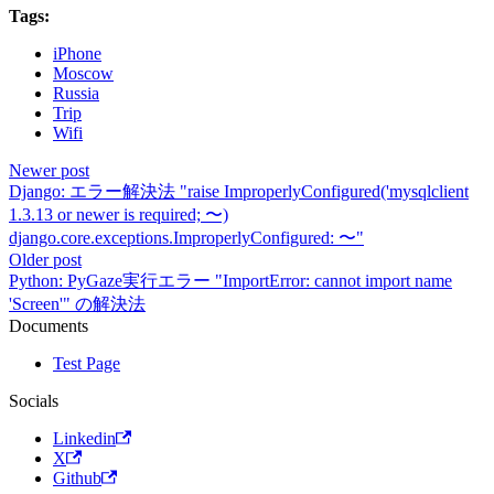
Tags:
iPhone
Moscow
Russia
Trip
Wifi
Newer post
Django: エラー解決法 "raise ImproperlyConfigured('mysqlclient
1.3.13 or newer is required; 〜)
django.core.exceptions.ImproperlyConfigured: 〜"
Older post
Python: PyGaze実行エラー "ImportError: cannot import name
'Screen'" の解決法
Documents
Test Page
Socials
Linkedin
X
Github