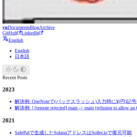
yu
Documents
Blog
Archive
GitHub
LinkedIn
English
English
日本語
Recent Posts
2023
解決例: OneNoteで(バックスラッシュ)入力時に¥(円)
解決例: ! [remote rejected] main -> main (refusing to allow an
2021
SafePalで生成したSolanaアドレスはSollet.ioで復元可能