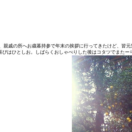
、親戚の所へお歳暮持参で年末の挨拶に行ってきたけど、皆元
喜びはひとしお。しばらくおしゃべりした後はコタツでまたー