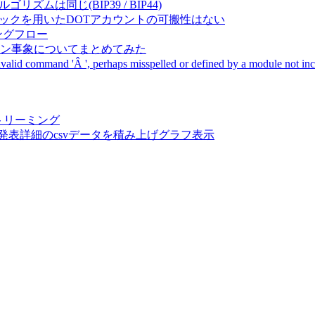
成アルゴリズムは同じ(BIP39 / BIP44)
Pal間で同一ニーモニックを用いたDOTアカウントの可搬性はない
ーキングフロー
サーバダウン事象についてまとめてみた
ommand 'Â ', perhaps misspelled or defined by a module not includ
動画ストリーミング
陽性患者発表詳細のcsvデータを積み上げグラフ表示