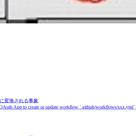
記号に変換される事象
 OAuth App to create or update workflow `.github/workflows/xxx.yml`