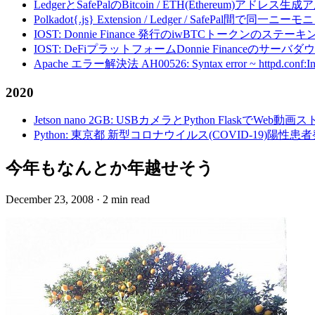
LedgerとSafePalのBitcoin / ETH(Ethereum)アドレス生
Polkadot{.js} Extension / Ledger / Safe
IOST: Donnie Finance 発行のiwBTCトークンのステ
IOST: DeFiプラットフォームDonnie Financeの
Apache エラー解決法 AH00526: Syntax error ~ httpd.conf:Invalid c
2020
Jetson nano 2GB: USBカメラとPython FlaskでWeb
Python: 東京都 新型コロナウイルス(COVID-19)
今年もなんとか年越せそう
December 23, 2008
·
2 min read