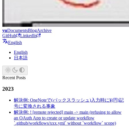
yu
Documents
Blog
Archive
GitHub
LinkedIn
English
English
日本語
Recent Posts
2023
解決例: OneNoteで(バックスラッシュ)入力時に¥(円)記
号に変換される事象
解決例: ! [remote rejected] main -> main (refusing to allow
an OAuth App to create or update workflow
`.github/workflows/xxx.yml` without `workflow` scope)