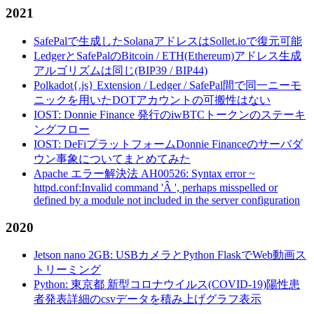
2021
SafePalで生成したSolanaアドレスはSollet.ioで復元可能
LedgerとSafePalのBitcoin / ETH(Ethereum)アドレス生成
アルゴリズムは同じ(BIP39 / BIP44)
Polkadot{.js} Extension / Ledger / SafePal間で同一ニーモ
ニックを用いたDOTアカウントの可搬性はない
IOST: Donnie Finance 発行のiwBTCトークンのステーキ
ングフロー
IOST: DeFiプラットフォームDonnie Financeのサーバダ
ウン事象についてまとめてみた
Apache エラー解決法 AH00526: Syntax error ~
httpd.conf:Invalid command 'Â ', perhaps misspelled or
defined by a module not included in the server configuration
2020
Jetson nano 2GB: USBカメラとPython FlaskでWeb動画ス
トリーミング
Python: 東京都 新型コロナウイルス(COVID-19)陽性患
者発表詳細のcsvデータを積み上げグラフ表示