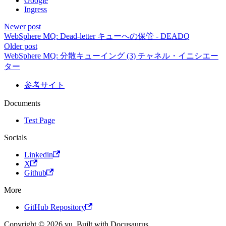
Google
Ingress
Newer post
WebSphere MQ: Dead-letter キューへの保管 - DEADQ
Older post
WebSphere MQ: 分散キューイング (3) チャネル・イニシエー
ター
参考サイト
Documents
Test Page
Socials
Linkedin
X
Github
More
GitHub Repository
Copyright © 2026 yu. Built with Docusaurus.