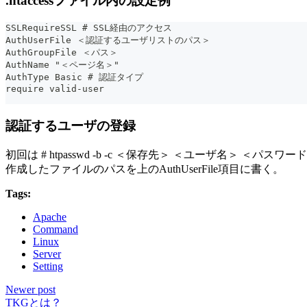
.htaccessファイル内の設定例
SSLRequireSSL # SSL経由のアクセス
AuthUserFile ＜認証するユーザリストのパス＞
AuthGroupFile ＜パス＞
AuthName "＜ページ名＞"
AuthType Basic # 認証タイプ
require valid-user
認証するユーザの登録
初回は # htpasswd -b -c ＜保存先＞ ＜ユーザ名＞ ＜パ
作成したファイルのパスを上のAuthUserFile項目に書く。
Tags:
Apache
Command
Linux
Server
Setting
Newer post
TKGとは？