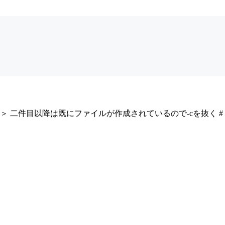
スワード＞ 二件目以降は既にファイルが作成されているので-cを抜く # 