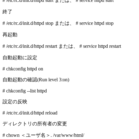
# /etc/rc.d/init.d/httpd start または、 # service httpd start
終了
# /etc/rc.d/init.d/httpd stop または、 # service httpd stop
再起動
# /etc/rc.d/init.d/httpd restart または、 # service httpd restart
自動起動に設定
# chkconfig httpd on
自動起動の確認(Run level 3:on)
# chkconfig --list httpd
設定の反映
# /etc/rc.d/init.d/httpd reload
ディレクトリの所有者の変更
# chown ＜ユーザ名＞. /var/www/html/