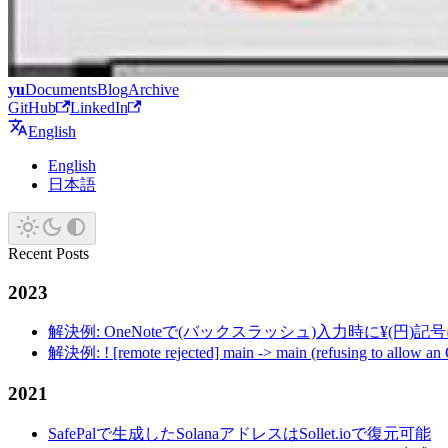
yu
Documents
Blog
Archive
GitHub
LinkedIn
English
English
日本語
Recent Posts
2023
解決例: OneNoteで(バックスラッシュ)入力時に¥(円)
解決例: ! [remote rejected] main -> main (refusing to allow an
2021
SafePalで生成したSolanaアドレスはSollet.ioで復元可能