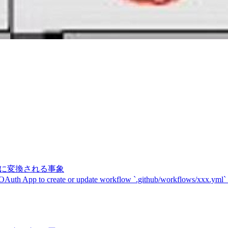
記号に変換される事象
 OAuth App to create or update workflow `.github/workflows/xxx.yml`