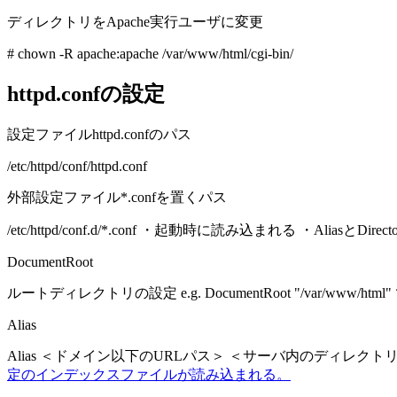
ディレクトリをApache実行ユーザに変更
# chown -R apache:apache /var/www/html/cgi-bin/
httpd.confの設定
設定ファイルhttpd.confのパス
/etc/httpd/conf/httpd.conf
外部設定ファイル*.confを置くパス
/etc/httpd/conf.d/*.conf ・起動時に読み込まれる ・Alias
DocumentRoot
ルートディレクトリの設定 e.g. DocumentRoot "/var/www/html"
Alias
Alias ＜ドメイン以下のURLパス＞ ＜サーバ内のディレクト
定のインデックスファイルが読み込まれる。