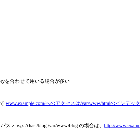
とDirectoryを合わせて用いる場合が多い
 で
www.example.com/へのアクセスは/var/www/htmlのイ
リパス＞
e.g.
Alias /blog /var/www/blog の場合は、
http://www.e