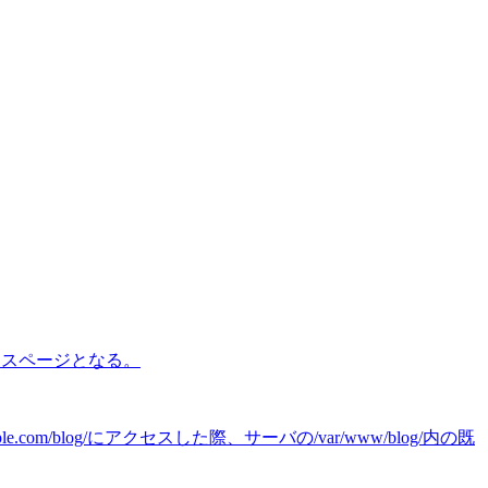
ンデックスページとなる。
xample.com/blog/にアクセスした際、サーバの/var/www/blog/内の既