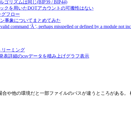
成アルゴリズムは同じ(BIP39 / BIP44)
Pal間で同一ニーモニックを用いたDOTアカウントの可搬性はない
ーキングフロー
サーバダウン事象についてまとめてみた
ommand 'Â ', perhaps misspelled or defined by a module not includ
動画ストリーミング
陽性患者発表詳細のcsvデータを積み上げグラフ表示
した場合や他の環境だと一部ファイルのパスが違うところがある