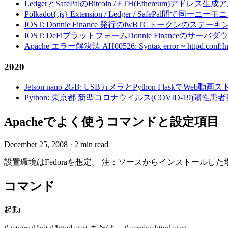
LedgerとSafePalのBitcoin / ETH(Ethereum)アドレス生
Polkadot{.js} Extension / Ledger / Safe
IOST: Donnie Finance 発行のiwBTCトークンのステ
IOST: DeFiプラットフォームDonnie Financeの
Apache エラー解決法 AH00526: Syntax error ~ httpd.conf:Invalid c
2020
Jetson nano 2GB: USBカメラとPython FlaskでWeb
Python: 東京都 新型コロナウイルス(COVID-19)
Apacheでよく使うコマンドと設定項目
December 25, 2008
·
2 min read
設置環境はFedoraを想定。 注：ソースからインストール
コマンド
起動