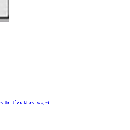
 without `workflow` scope)