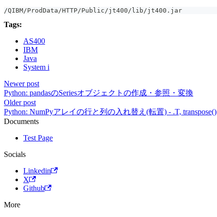
/QIBM/ProdData/HTTP/Public/jt400/lib/jt400.jar
Tags:
AS400
IBM
Java
System i
Newer post
Python: pandasのSeriesオブジェクトの作成・参照・変換
Older post
Python: NumPyアレイの行と列の入れ替え(転置) - .T, transpose(), s
Documents
Test Page
Socials
Linkedin
X
Github
More