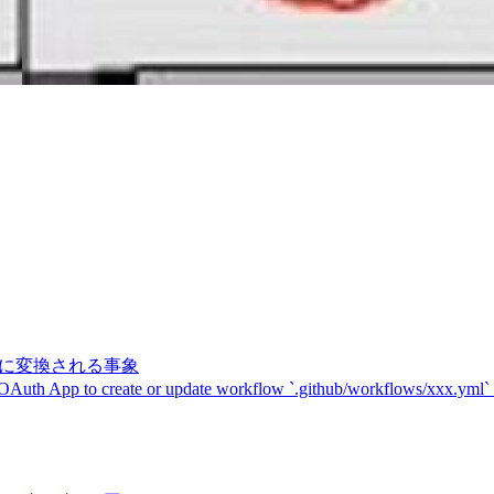
記号に変換される事象
 OAuth App to create or update workflow `.github/workflows/xxx.yml`