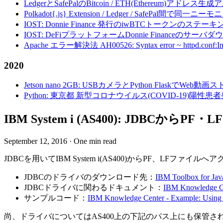
LedgerとSafePalのBitcoin / ETH(Ethereum)アドレス生
Polkadot{.js} Extension / Ledger / Safe
IOST: Donnie Finance 発行のiwBTCトークンのステ
IOST: DeFiプラットフォームDonnie Financeの
Apache エラー解決法 AH00526: Syntax error ~ httpd.conf:Invalid c
2020
Jetson nano 2GB: USBカメラとPython FlaskでWeb
Python: 東京都 新型コロナウイルス(COVID-19)
IBM System i (AS400): JDB
September 12, 2016
·
One min read
JDBCを用いてIBM System i(AS400)からPF、LF
JDBCのドライバのダウンロード先：
IBM Toolbox for Ja
JDBCドライバに関わるドキュメント：
IBM Knowledge 
サンプルコード：
IBM Knowledge Center - Example: Using 
尚、ドライバについてはAS400上の下記のパス上にも保管さ