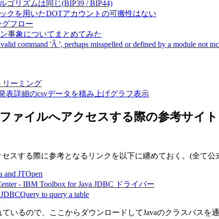
成アルゴリズムは同じ(BIP39 / BIP44)
Pal間で同一ニーモニックを用いたDOTアカウントの可搬性はない
ーキングフロー
サーバダウン事象についてまとめてみた
ommand 'Â ', perhaps misspelled or defined by a module not includ
動画ストリーミング
陽性患者発表詳細のcsvデータを積み上げグラフ表示
CからPF・LFファイルへアクセスする際の参考サイト
ファイルへアクセスする際に参考となるリンクを以下に纏めておく。(全て公
va and JTOpen
Center - IBM Toolbox for Java JDBC ドライバー
JDBCQuery to query a table
れているので、ここからダウンロードしてJavaのクラスパスを