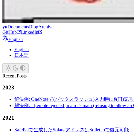
yu
Documents
Blog
Archive
GitHub
LinkedIn
English
English
日本語
Recent Posts
2023
解決例: OneNoteで(バックスラッシュ)入力時に¥(円)
解決例: ! [remote rejected] main -> main (refusing to allow an
2021
SafePalで生成したSolanaアドレスはSollet.ioで復元可能