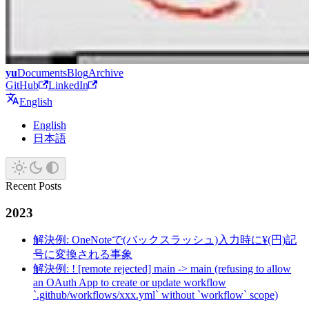
yu
Documents
Blog
Archive
GitHub
LinkedIn
English
English
日本語
Recent Posts
2023
解決例: OneNoteで(バックスラッシュ)入力時に¥(円)記
号に変換される事象
解決例: ! [remote rejected] main -> main (refusing to allow
an OAuth App to create or update workflow
`.github/workflows/xxx.yml` without `workflow` scope)