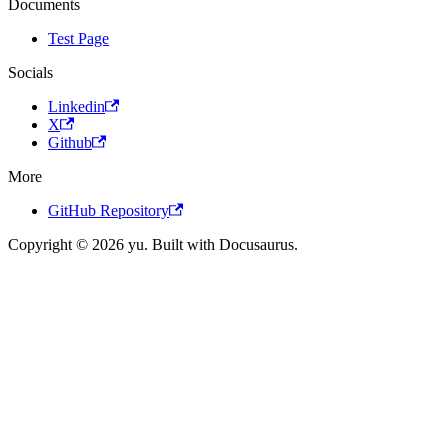
Documents
Test Page
Socials
Linkedin
X
Github
More
GitHub Repository
Copyright © 2026 yu. Built with Docusaurus.