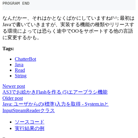
PROGRAM END
なんだかー、それはかとなくばかにしていますねf^^; 最初は
Javaで書いていきますが、実装する機能の種類やリリースす
る環境によっては恐らく途中でOOをサポートする他の言語
に変更するかも。
Tags:
ChatterBot
Java
Read
String
Newer post
AS3でお絵かきFlashを作る (5)エアーブラシ機能
Older post
Java: ユーザからの(標準)入力を取得 - System.inと
InputStreamReaderクラス
ソースコード
実行結果の例