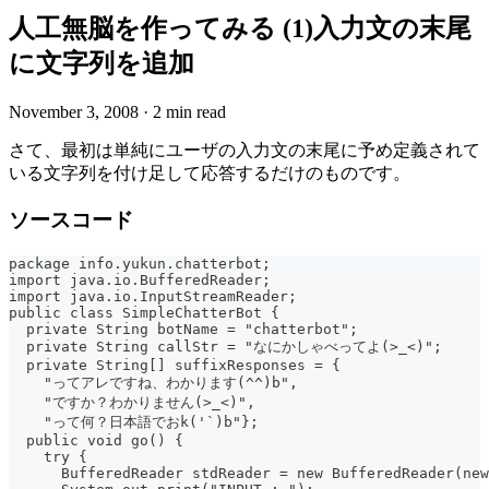
人工無脳を作ってみる (1)入力文の末尾
に文字列を追加
November 3, 2008
·
2 min read
さて、最初は単純にユーザの入力文の末尾に予め定義されて
いる文字列を付け足して応答するだけのものです。
ソースコード
package info.yukun.chatterbot;
import java.io.BufferedReader;
import java.io.InputStreamReader;
public class SimpleChatterBot {
  private String botName = "chatterbot";
  private String callStr = "なにかしゃべってよ(>_<)";
  private String[] suffixResponses = {
    "ってアレですね、わかります(^^)b",
    "ですか？わかりません(>_<)",
    "って何？日本語でおk('`)b"};
  public void go() {
    try {
      BufferedReader stdReader = new BufferedReader(new