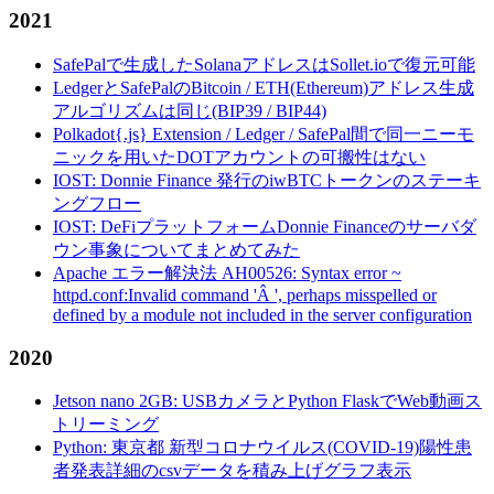
2021
SafePalで生成したSolanaアドレスはSollet.ioで復元可能
LedgerとSafePalのBitcoin / ETH(Ethereum)アドレス生成
アルゴリズムは同じ(BIP39 / BIP44)
Polkadot{.js} Extension / Ledger / SafePal間で同一ニーモ
ニックを用いたDOTアカウントの可搬性はない
IOST: Donnie Finance 発行のiwBTCトークンのステーキ
ングフロー
IOST: DeFiプラットフォームDonnie Financeのサーバダ
ウン事象についてまとめてみた
Apache エラー解決法 AH00526: Syntax error ~
httpd.conf:Invalid command 'Â ', perhaps misspelled or
defined by a module not included in the server configuration
2020
Jetson nano 2GB: USBカメラとPython FlaskでWeb動画ス
トリーミング
Python: 東京都 新型コロナウイルス(COVID-19)陽性患
者発表詳細のcsvデータを積み上げグラフ表示