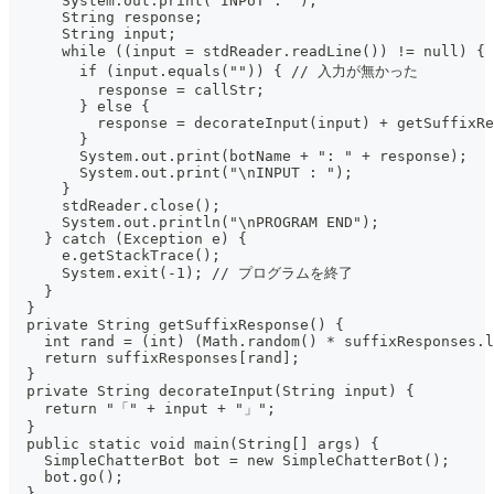
      System.out.print("INPUT : ");
      String response;
      String input;
      while ((input = stdReader.readLine()) != null
        if (input.equals("")) { // 入力が無かった
          response = callStr;
        } else {
          response = decorateInput(input) + getSuffixRe
        }
        System.out.print(botName + ": " + response);
        System.out.print("\nINPUT : ");
      }
      stdReader.close();
      System.out.println("\nPROGRAM END");
    } catch (Exception e) {
      e.getStackTrace();
      System.exit(-1); // プログラムを終了
    }
  }
  private String getSuffixResponse() {
    int rand = (int) (Math.random() * suffixResponses.l
    return suffixResponses[rand];
  }
  private String decorateInput(String input) {
    return "「" + input + "」";
  }
  public static void main(String[] args) {
    SimpleChatterBot bot = new SimpleChatterBot();
    bot.go();
  }