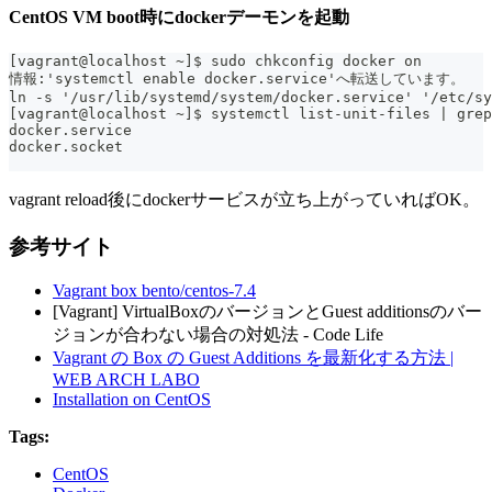
CentOS VM boot時にdockerデーモンを起動
[vagrant@localhost ~]$ sudo chkconfig docker on
情報:'systemctl enable docker.service'へ転送しています。
ln -s '/usr/lib/systemd/system/docker.service' '/etc/s
[vagrant@localhost ~]$ systemctl list-unit-files | grep
docker.service                                         
docker.socket                                          
vagrant reload後にdockerサービスが立ち上がっていればOK。
参考サイト
Vagrant box bento/centos-7.4
[Vagrant] VirtualBoxのバージョンとGuest additionsのバー
ジョンが合わない場合の対処法 - Code Life
Vagrant の Box の Guest Additions を最新化する方法 |
WEB ARCH LABO
Installation on CentOS
Tags:
CentOS