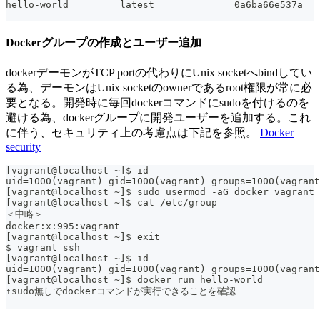
hello-world         latest              0a6ba66e537a   
Dockerグループの作成とユーザー追加
dockerデーモンがTCP portの代わりにUnix socketへbindしてい
る為、デーモンはUnix socketのownerであるroot権限が常に必
要となる。開発時に毎回dockerコマンドにsudoを付けるのを
避ける為、dockerグループに開発ユーザーを追加する。これ
に伴う、セキュリティ上の考慮点は下記を参照。
Docker
security
[vagrant@localhost ~]$ id
uid=1000(vagrant) gid=1000(vagrant) groups=1000(vagrant
[vagrant@localhost ~]$ sudo usermod -aG docker vagrant
[vagrant@localhost ~]$ cat /etc/group
＜中略＞
docker:x:995:vagrant
[vagrant@localhost ~]$ exit
$ vagrant ssh
[vagrant@localhost ~]$ id
uid=1000(vagrant) gid=1000(vagrant) groups=1000(vagrant
[vagrant@localhost ~]$ docker run hello-world
↑sudo無しでdockerコマンドが実行できることを確認