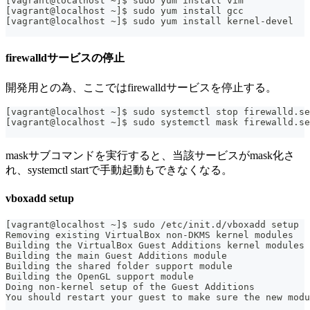
[vagrant@localhost ~]$ sudo yum install vim
[vagrant@localhost ~]$ sudo yum install gcc
[vagrant@localhost ~]$ sudo yum install kernel-devel
firewalldサービスの停止
開発用との為、ここではfirewalldサービスを停止する。
[vagrant@localhost ~]$ sudo systemctl stop firewalld.se
[vagrant@localhost ~]$ sudo systemctl mask firewalld.se
maskサブコマンドを実行すると、当該サービスがmask化さ
れ、systemctl startで手動起動もできなくなる。
vboxadd setup
[vagrant@localhost ~]$ sudo /etc/init.d/vboxadd setup
Removing existing VirtualBox non-DKMS kernel modules   
Building the VirtualBox Guest Additions kernel modules
Building the main Guest Additions module               
Building the shared folder support module              
Building the OpenGL support module                     
Doing non-kernel setup of the Guest Additions          
You should restart your guest to make sure the new modu