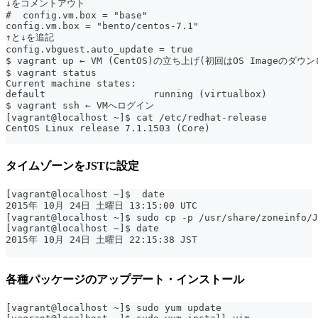
↓をコメントアウト
#  config.vm.box = "base"
config.vm.box = "bento/centos-7.1"
↑と↓を追記
config.vbguest.auto_update = true
$ vagrant up ← VM (CentOS)の立ち上げ(初回はOS Imageのダ
$ vagrant status
Current machine states:
default                   running (virtualbox)
$ vagrant ssh ← VMへログイン
[vagrant@localhost ~]$ cat /etc/redhat-release
CentOS Linux release 7.1.1503 (Core)
タイムゾーンをJSTに設定
[vagrant@localhost ~]$  date
2015年 10月 24日 土曜日 13:15:00 UTC
[vagrant@localhost ~]$ sudo cp -p /usr/share/zoneinfo/J
[vagrant@localhost ~]$ date
2015年 10月 24日 土曜日 22:15:38 JST
各種パッケージのアップデート・インストール
[vagrant@localhost ~]$ sudo yum update