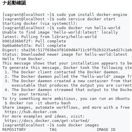
ナ起動確認
[vagrant@localhost ~]$ sudo yum install docker-engine
[vagrant@localhost ~]$ sudo service docker start
Starting docker (via systemctl):                       
[vagrant@localhost ~]$ sudo docker run hello-world
Unable to find image 'hello-world:latest' locally
latest: Pulling from library/hello-world
b901d36b6f2f: Pull complete
0a6ba66e537a: Pull complete
Digest: sha256:517f03be3f8169d84711c9ffb2b3235a4d27c1eb
Status: Downloaded newer image for hello-world:latest
Hello from Docker.
This message shows that your installation appears to be
To generate this message, Docker took the following ste
 1. The Docker client contacted the Docker daemon.
 2. The Docker daemon pulled the "hello-world" image fr
 3. The Docker daemon created a new container from that
    executable that produces the output you are current
 4. The Docker daemon streamed that output to the Docke
    to your terminal.
To try something more ambitious, you can run an Ubuntu 
 $ docker run -it ubuntu bash
Share images, automate workflows, and more with a free 
 https://hub.docker.com
For more examples and ideas, visit:
 https://docs.docker.com/get-started/
[vagrant@localhost ~]$ sudo docker images
REPOSITORY          TAG                 IMAGE ID       