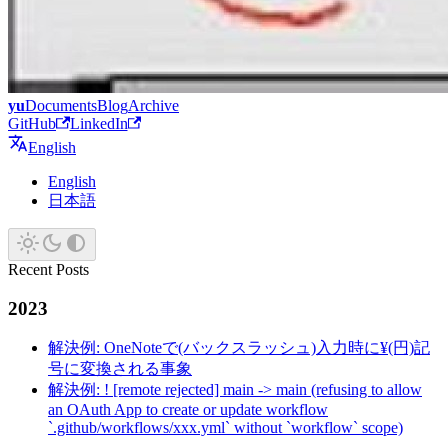
yu
Documents
Blog
Archive
GitHub
LinkedIn
English
English
日本語
Recent Posts
2023
解決例: OneNoteで(バックスラッシュ)入力時に¥(円)記
号に変換される事象
解決例: ! [remote rejected] main -> main (refusing to allow
an OAuth App to create or update workflow
`.github/workflows/xxx.yml` without `workflow` scope)