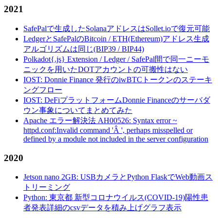
2021
SafePalで生成したSolanaアドレスはSollet.ioで復元可能
LedgerとSafePalのBitcoin / ETH(Ethereum)アドレス生成
アルゴリズムは同じ(BIP39 / BIP44)
Polkadot{.js} Extension / Ledger / SafePal間で同一ニーモ
ニックを用いたDOTアカウントの可搬性はない
IOST: Donnie Finance 発行のiwBTCトークンのステーキ
ングフロー
IOST: DeFiプラットフォームDonnie Financeのサーバダ
ウン事象についてまとめてみた
Apache エラー解決法 AH00526: Syntax error ~
httpd.conf:Invalid command 'Â ', perhaps misspelled or
defined by a module not included in the server configuration
2020
Jetson nano 2GB: USBカメラとPython FlaskでWeb動画ス
トリーミング
Python: 東京都 新型コロナウイルス(COVID-19)陽性患
者発表詳細のcsvデータを積み上げグラフ表示