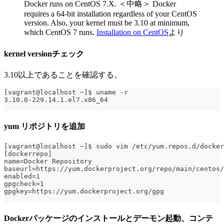
Docker runs on CentOS 7.X. ＜中略＞ Docker
requires a 64-bit installation regardless of your CentOS
version. Also, your kernel must be 3.10 at minimum,
which CentOS 7 runs.
Installation on CentOS
より
kernel versionチェック
3.10以上であることを確認する。
[vagrant@localhost ~]$ uname -r
3.10.0-229.14.1.el7.x86_64
yum リポジトリを追加
[vagrant@localhost ~]$ sudo vim /etc/yum.repos.d/docker
[dockerrepo]
name=Docker Repository
baseurl=https://yum.dockerproject.org/repo/main/centos/
enabled=1
gpgcheck=1
gpgkey=https://yum.dockerproject.org/gpg
Dockerパッケージのインストールとデーモン起動、コンテ