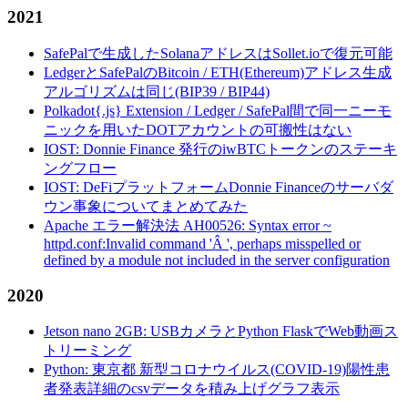
2021
SafePalで生成したSolanaアドレスはSollet.ioで復元可能
LedgerとSafePalのBitcoin / ETH(Ethereum)アドレス生成
アルゴリズムは同じ(BIP39 / BIP44)
Polkadot{.js} Extension / Ledger / SafePal間で同一ニーモ
ニックを用いたDOTアカウントの可搬性はない
IOST: Donnie Finance 発行のiwBTCトークンのステーキ
ングフロー
IOST: DeFiプラットフォームDonnie Financeのサーバダ
ウン事象についてまとめてみた
Apache エラー解決法 AH00526: Syntax error ~
httpd.conf:Invalid command 'Â ', perhaps misspelled or
defined by a module not included in the server configuration
2020
Jetson nano 2GB: USBカメラとPython FlaskでWeb動画ス
トリーミング
Python: 東京都 新型コロナウイルス(COVID-19)陽性患
者発表詳細のcsvデータを積み上げグラフ表示