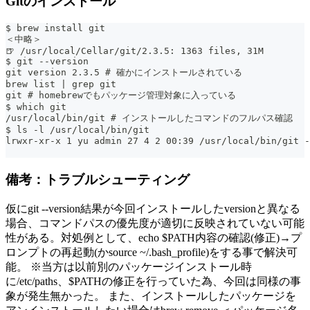
Gitのインストール
$ brew install git
＜中略＞
🍺 /usr/local/Cellar/git/2.3.5: 1363 files, 31M
$ git --version
git version 2.3.5 # 確かにインストールされている
brew list | grep git
git # homebrewでもパッケージ管理対象に入っている
$ which git
/usr/local/bin/git # インストールしたコマンドのフルパス確認
$ ls -l /usr/local/bin/git
lrwxr-xr-x 1 yu admin 27 4 2 00:39 /usr/local/bin
備考：トラブルシューティング
仮にgit --version結果が今回インストールしたversionと異なる
場合、コマンドパスの優先度が適切に反映されていない可能
性がある。対処例として、echo $PATH内容の確認(修正)→プ
ロンプトの再起動(かsource ~/.bash_profile)をする事で解決可
能。 ※当方は以前別のパッケージインストール時
に/etc/paths、$PATHの修正を行っていた為、今回は同様の事
象が発生無かった。 また、インストールしたパッケージを