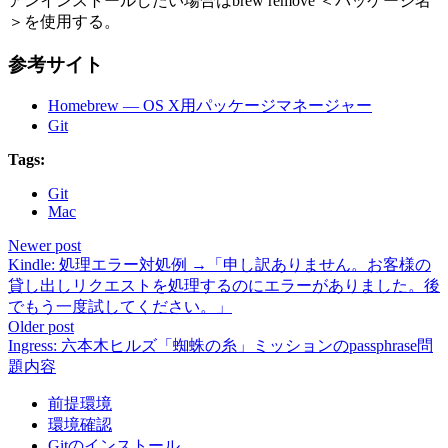
アンインストールしたい場合はbrew remove ＜パッケージ名
＞を使用する。
参考サイト
Homebrew — OS X用パッケージマネージャー
Git
Tags:
Git
Mac
Newer post
Kindle: 処理エラー対処例 →「申し訳ありません。お客様の
貸し出しリクエストを処理するのにエラーがありました。後
でもう一度試してください。」
Older post
Ingress: 六本木ヒルズ「蜘蛛の糸」ミッションのpassphrase問
題内容
前提環境
環境確認
Gitのインストール