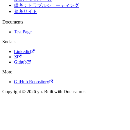
備考：トラブルシューティング
参考サイト
Documents
Test Page
Socials
Linkedin
X
Github
More
GitHub Repository
Copyright © 2026 yu. Built with Docusaurus.