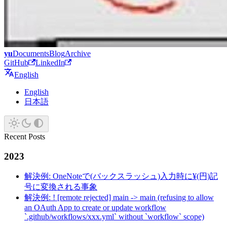
yu
Documents
Blog
Archive
GitHub
LinkedIn
English
English
日本語
Recent Posts
2023
解決例: OneNoteで(バックスラッシュ)入力時に¥(円)記
号に変換される事象
解決例: ! [remote rejected] main -> main (refusing to allow
an OAuth App to create or update workflow
`.github/workflows/xxx.yml` without `workflow` scope)