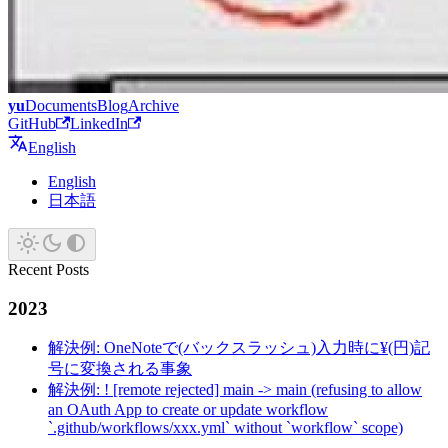
yu
Documents
Blog
Archive
GitHub
LinkedIn
English
English
日本語
Recent Posts
2023
解決例: OneNoteで(バックスラッシュ)入力時に¥(円)記
号に変換される事象
解決例: ! [remote rejected] main -> main (refusing to allow
an OAuth App to create or update workflow
`.github/workflows/xxx.yml` without `workflow` scope)