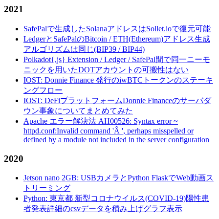
2021
SafePalで生成したSolanaアドレスはSollet.ioで復元可能
LedgerとSafePalのBitcoin / ETH(Ethereum)アドレス生成
アルゴリズムは同じ(BIP39 / BIP44)
Polkadot{.js} Extension / Ledger / SafePal間で同一ニーモ
ニックを用いたDOTアカウントの可搬性はない
IOST: Donnie Finance 発行のiwBTCトークンのステーキ
ングフロー
IOST: DeFiプラットフォームDonnie Financeのサーバダ
ウン事象についてまとめてみた
Apache エラー解決法 AH00526: Syntax error ~
httpd.conf:Invalid command 'Â ', perhaps misspelled or
defined by a module not included in the server configuration
2020
Jetson nano 2GB: USBカメラとPython FlaskでWeb動画ス
トリーミング
Python: 東京都 新型コロナウイルス(COVID-19)陽性患
者発表詳細のcsvデータを積み上げグラフ表示