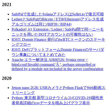
2021
SafePalで生成したSolanaアドレスはSollet.ioで復元可能
LedgerとSafePalのBitcoin / ETH(Ethereum)アドレス生成
アルゴリズムは同じ(BIP39 / BIP44)
Polkadot{.js} Extension / Ledger / SafePal間で同一ニーモ
ニックを用いたDOTアカウントの可搬性はない
IOST: Donnie Finance 発行のiwBTCトークンのステーキ
ングフロー
IOST: DeFiプラットフォームDonnie Financeのサーバダ
ウン事象についてまとめてみた
Apache エラー解決法 AH00526: Syntax error ~
httpd.conf:Invalid command 'Â ', perhaps misspelled or
defined by a module not included in the server configuration
2020
Jetson nano 2GB: USBカメラとPython FlaskでWeb動画ス
トリーミング
Python: 東京都 新型コロナウイルス(COVID-19)陽性患
者発表詳細のcsvデータを積み上げグラフ表示