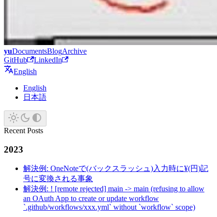
yu
Documents
Blog
Archive
GitHub
LinkedIn
English
English
日本語
Recent Posts
2023
解決例: OneNoteで(バックスラッシュ)入力時に¥(円)記
号に変換される事象
解決例: ! [remote rejected] main -> main (refusing to allow
an OAuth App to create or update workflow
`.github/workflows/xxx.yml` without `workflow` scope)