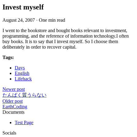
Invest myself
August 24, 2007
·
One min read
I went to the bookstore and bought books relevant to investment,
programming, and the reference of information technology.I often
buy books. It is to say that I invest myself. So I choose them
deliberately in order to recover capital.
Tags:
Days
English
Lifehack
Newer post
たんぱく質うらない
Older post
EarthCoding
Documents
Test Page
Socials