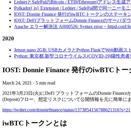
LedgerとSafePalのBitcoin / ETH(Ethereum)アドレス生
Polkadot{.js} Extension / Ledger / Safe
IOST: Donnie Finance 発行のiwBTCトークンのステ
IOST: DeFiプラットフォームDonnie Financeの
Apache エラー解決法 AH00526: Syntax error ~ httpd.conf:Invalid c
2020
Jetson nano 2GB: USBカメラとPython FlaskでWeb
Python: 東京都 新型コロナウイルス(COVID-19)
IOST: Donnie Finance 発行のi
March 24, 2021
·
5 min read
2021年3月23日(火)にDeFi プラットフォームのDonnie Fina
(Deposit)フロー、想定リスクについて公開情報を元に簡単
https://twitter.com/donniefinance/status/1373854156788621316?s=21
iwBTCトークンとは