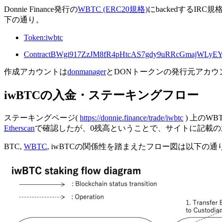
Donnie Finance発行の
WBTC (ERC20規格)
にbackedするIR
下の通り。
Token:iwbtc
ContractBWgi917ZzJM8fR4pHtcAS7gdy9uRRcGmajWLy
作成アカウントは
donmanager
とDONトークンの発行元アカウ
iwBTCの入金・ステーキングフロー
ステーキングページ(
https://donnie.finance/trade/iwbtc
) 上のW
Etherscan
で確認したが、0残高ということで、サイトに記載
BTC,
WBTC
, iwBTCの関係性を踏まえたフロー図は以下の通