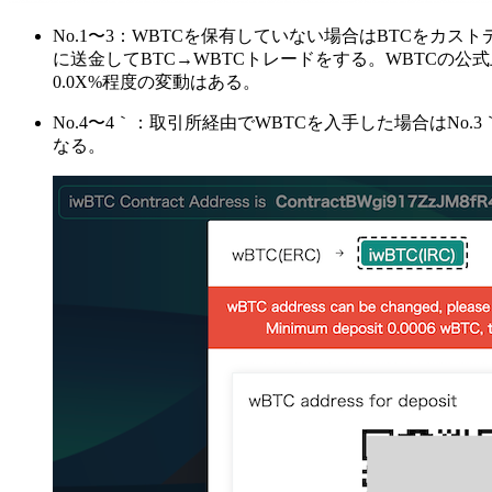
No.1〜3：WBTCを保有していない場合はBTCをカ
に送金してBTC→WBTCトレードをする。WBTCの公式上の定義は"Wrapp
0.0X%程度の変動はある。
No.4〜4｀：取引所経由でWBTCを入手した場合はNo.3｀を
なる。