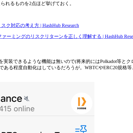
考えられるものを2点ほど挙げておく。
の考え方 | HashHub Research
ファーミングのリスクリターンを正しく理解する | HashHub Resea
装できるような機能は無いので(将来的にはPolkadot等とクロ
ローラ等である程度自動化はしているだろうが。WBTCやERC20規