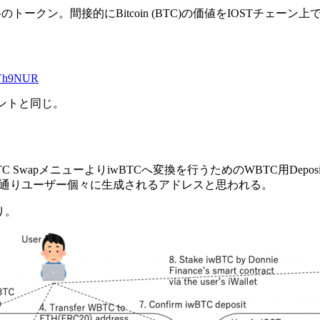
C規格のトークン。間接的にBitcoin (BTC)の価値をIOST
EYh9NUR
ントと同じ。
BTC SwapメニューよりiwBTCへ変換を行うためのWBTC用D
の通りユーザー個々に生成されるアドレスと思われる。
り。