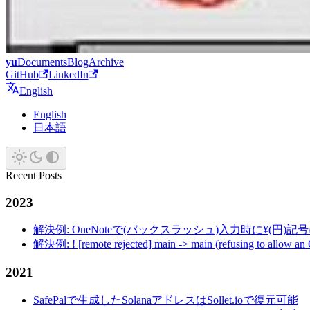
yu
Documents
Blog
Archive
GitHub
LinkedIn
English
English
日本語
Recent Posts
2023
解決例: OneNoteで(バックスラッシュ)入力時に¥(円)
解決例: ! [remote rejected] main -> main (refusing to allow an
2021
SafePalで生成したSolanaアドレスはSollet.ioで復元可能