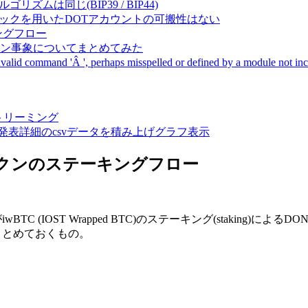
成アルゴリズムは同じ(BIP39 / BIP44)
Pal間で同一ニーモニックを用いたDOTアカウントの可搬性はない
ーキングフロー
サーバダウン事象についてまとめてみた
ommand 'Â ', perhaps misspelled or defined by a module not includ
動画ストリーミング
陽性患者発表詳細のcsvデータを積み上げグラフ表示
wBTCトークンのステーキングフロー
nceがiwBTC (IOST Wrapped BTC)のステーキング(staki
にまとめておくもの。