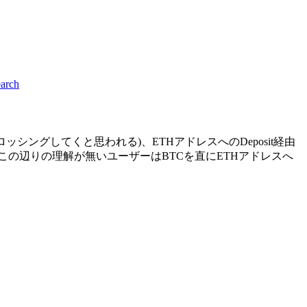
rch
ッシングしてくと思われる)、ETHアドレスへのDeposit経由
格等この辺りの理解が無いユーザーはBTCを直にETHアドレスへ