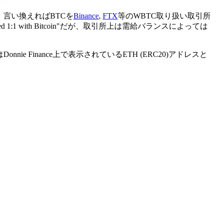
、言い換えればBTCを
Binance
,
FTX
等のWBTC取り扱い取引所
acked 1:1 with Bitcoin"だが、取引所上は需給バランスによっては
ie Finance上で表示されているETH (ERC20)アドレスと