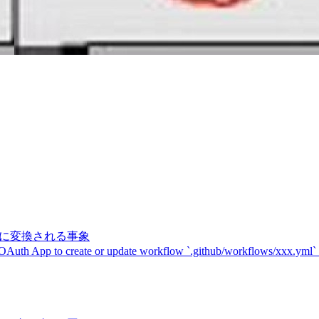
記号に変換される事象
 OAuth App to create or update workflow `.github/workflows/xxx.yml`