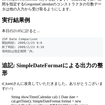
間を指定するGregorianCalendarのコンストラクタの引数デー
タは他の入力から受け取るようにします。
実行結果例
本日の21:05に計ると…
JSP Date Comparison
開始時刻: 2009/2/23 9:0
終了時刻: 2009/2/23 9:10
現時刻は指定期間「内」
追記: SimpleDateFormatによる出力の整
形
d_kamiさんに改良していただきました。ありがとうございま
す(^-^)
String showTime(Calendar cal) { Date date =
cal.getTime(); SimpleDateFormat format = new