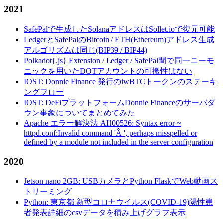
2021
SafePalで生成したSolanaアドレスはSollet.ioで復元可能
LedgerとSafePalのBitcoin / ETH(Ethereum)アドレス生成
アルゴリズムは同じ(BIP39 / BIP44)
Polkadot{.js} Extension / Ledger / SafePal間で同一ニーモ
ニックを用いたDOTアカウントの可搬性はない
IOST: Donnie Finance 発行のiwBTCトークンのステーキ
ングフロー
IOST: DeFiプラットフォームDonnie Financeのサーバダ
ウン事象についてまとめてみた
Apache エラー解決法 AH00526: Syntax error ~
httpd.conf:Invalid command 'Â ', perhaps misspelled or
defined by a module not included in the server configuration
2020
Jetson nano 2GB: USBカメラとPython FlaskでWeb動画ス
トリーミング
Python: 東京都 新型コロナウイルス(COVID-19)陽性患
者発表詳細のcsvデータを積み上げグラフ表示