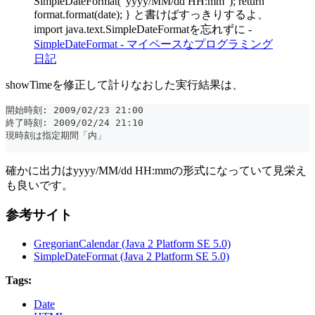
SimpleDateFormat("yyyy/MM/dd HH:mm"); return
format.format(date); } と書けばすっきりするよ、
import java.text.SimpleDateFormatを忘れずに -
SimpleDateFormat - マイペースなプログラミング
日記
showTimeを修正して計りなおした実行結果は、
開始時刻: 2009/02/23 21:00
終了時刻: 2009/02/24 21:10
現時刻は指定期間「内」
確かに出力はyyyy/MM/dd HH:mmの形式になっていて見栄え
も良いです。
参考サイト
GregorianCalendar (Java 2 Platform SE 5.0)
SimpleDateFormat (Java 2 Platform SE 5.0)
Tags:
Date