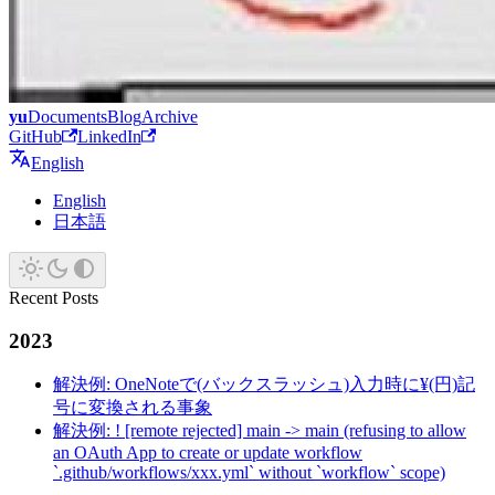
yu
Documents
Blog
Archive
GitHub
LinkedIn
English
English
日本語
Recent Posts
2023
解決例: OneNoteで(バックスラッシュ)入力時に¥(円)記
号に変換される事象
解決例: ! [remote rejected] main -> main (refusing to allow
an OAuth App to create or update workflow
`.github/workflows/xxx.yml` without `workflow` scope)