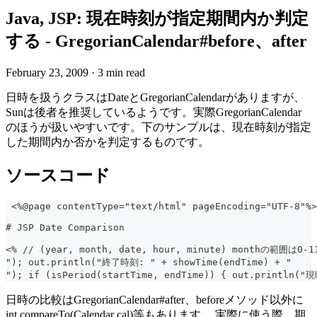
Java, JSP: 現在時刻が指定期間内か判定
する - GregorianCalendar#before、after
February 23, 2009
·
3 min read
日時を扱うクラスはDateとGregorianCalendarがありますが、
Sunは後者を推奨しているようです。実際GregorianCalendar
のほうが扱いやすいです。下のサンプルは、現在時刻が指定
した期間内か否かを判定するものです。
ソースコード
 <%@page contentType="text/html" pageEncoding="UTF-8"%>
# JSP Date Comparison
<% // (year, month, date, hour, minute) monthの範囲は0-11
"); out.println("終了時刻: " + showTime(endTime) + "  
"); if (isPeriod(startTime, endTime)) { out.prin
日時の比較はGregorianCalendar#after、beforeメソッド以外に
int compareTo(Calendar cal)等もあります。 実際に使う際、期